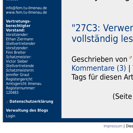
info@fem.tu-ilmenau.de
www.fem.tu-ilmenau.de
Vertretungs-
"27C3: Verwe
berechtigter
Vorstand:
Vorsitzender:
vollständig le
Ethan Ziermann
Stellvertretender
Vorsitzender:
Finn Breiter
Geschrieben von
Schatzmeister:
Victor Sieber
Kommentare (3)
|
Stellvertretende
Schatzmeisterin:
Tags für diesen Ar
Jennifer Graul
Registergericht:
Amtsgericht Ilmenau
Registernummer:
120483
(Seite
Datenschutzerklärung
Verwaltung des Blogs
Login
Impressum
| Die