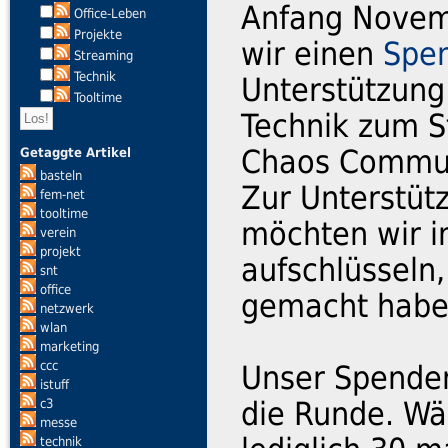
Anfang Novem
Office-Leben
Projekte
wir einen
Spe
Streaming
Technik
Unterstützung
Tooltime
Technik zum St
Chaos Communi
Getaggte Artikel
basteln
Zur Unterstüt
fem-net
tooltime
möchten wir 
verein
projekt
aufschlüsseln
snt
office
gemacht habe
netzwerk
wlan
marketing
ccc
Unser Spenden
istuff
die Runde. Wä
c3
messe
technik