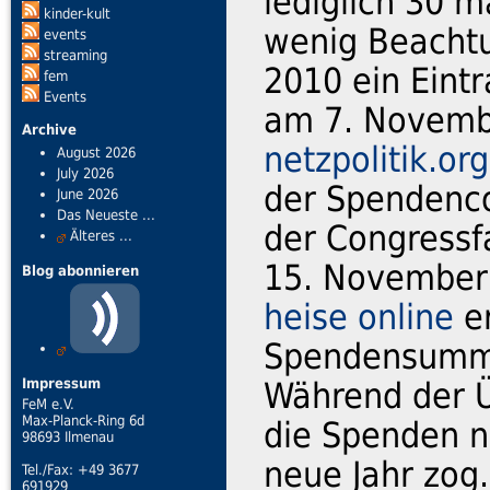
lediglich 30 
kinder-kult
wenig Beachtu
events
streaming
2010 ein Eint
fem
Events
am 7. Novemb
Archive
netzpolitik.org
August 2026
July 2026
der Spendenco
June 2026
Das Neueste ...
der Congressf
Älteres ...
15. November 
Blog abonnieren
heise online
er
Spendensumme
Impressum
Während der 
FeM e.V.
Max-Planck-Ring 6d
die Spenden no
98693 Ilmenau
neue Jahr zog.
Tel./Fax: +49 3677
691929