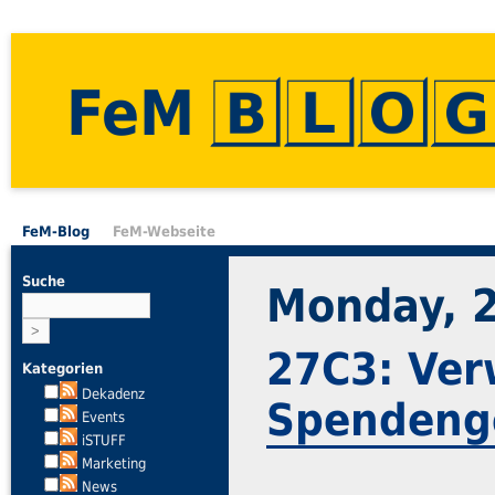
FeM
FeM-Blog
FeM-Webseite
Suche
Monday, 
27C3: Ve
Kategorien
Dekadenz
Spendeng
Events
iSTUFF
Marketing
News