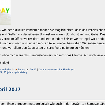
, wie der aktuellen Pandemie fanden sie Möglichkeiten, dass das Vereinsleben 
und Treffen via der eigenen Jitsi-Instanz waren plötzlich Gang und Gebe. Das
 vorne im Office weiter dort und lebt in jedem FeMler weiter, egal wo er od
d nach und nach wird unser liebster Keller wieder benutzbar. Wir sehen Leu
n und vor allem den Geburtstag unseres Vereins feiern zu können.
n ohne dich wäre das Campusleben einfach nicht das Gleiche. Auf noch viele 
rthday!
ia Geissler
in
Events
um
00:46
|
Kommentare (0)
|
Trackbacks (0)
22
,
25 jahre
,
geburtstag
pril 2017
h dem Ende entgegen meteorologisch wie auch in der bewährten Semesterzäh