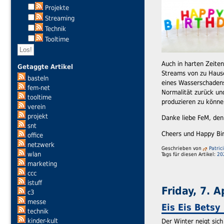
Projekte
Streaming
Technik
Tooltime
Auch in harten Zeiten
Getaggte Artikel
Streams von zu Hause 
basteln
eines Wasserschadens
fem-net
Normalität zurück un
tooltime
produzieren zu könne
verein
projekt
Danke liebe FeM, den
snt
Cheers und Happy Bi
office
netzwerk
Geschrieben von
Patric
wlan
Tags für diesen Artikel:
20
marketing
ccc
istuff
Friday, 7. A
c3
messe
Eis Eis Betsy
technik
kinder-kult
Der Winter neigt sic