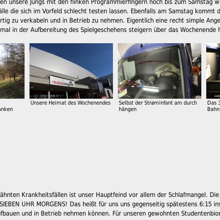
den unsere Jungs mit den flinken Programmierfingern noch bis zum Samsta
älle die sich im Vorfeld schlecht testen lassen. Ebenfalls am Samstag kommt da
rtig zu verkabeln und in Betrieb zu nehmen. Eigentlich eine recht simple Ang
nmal in der Aufbereitung des Spielgeschehens steigern über das Wochenende 
Unsere Heimat des Wochenendes
Selbst der Strøminfant am durch
Das 
anken
hängen
Bahn
hnten Krankheitsfällen ist unser Hauptfeind vor allem der Schlafmangel. D
SIEBEN UHR MORGENS! Das heißt für uns uns gegenseitig spätestens 6:15 ins 
ufbauen und in Betrieb nehmen können. Für unseren gewohnten Studentenbior