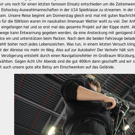
wir uns noch für einen letzten famosen Einsatz entschieden um die Zeiteinw
 Eishockey-Auswahlmannschaften in der U14 Spielklasse zu streamen. In der H
in. Unsere Reise beginnt am Donnerstag gleich erst mal mit guten Nachrichten
n für die ISWIsion waren im nasskalten ilmenauer Wetter wohl zu viel. Der Anfü
eingefangen hat und so erst mal das gesamte Projekt auf der Kippe steht. 
swege kann Entwarnung gegeben werden, da eine Ansteckung mit genügend Au
fice ein und unterstützen beim Packen. Nach dem die beiden Fahrzeuge belade
fehlt bisher noch jedes Lebenszeichen. Was tun, in einem letzten Versuch kl
eht der Abreise nix mehr im Weg. Also auf zur Autobahn! Der Verkehr hält si
 Verzögerung entsteht durch einen Navigationsfehler im Großraum Würzburg, w
wählten. Gegen Acht Uhr Abends sind die gut 400km dann geschafft und wir s
ist auch unsere gute alte Betsy am Einschwenken auf das Gelände.