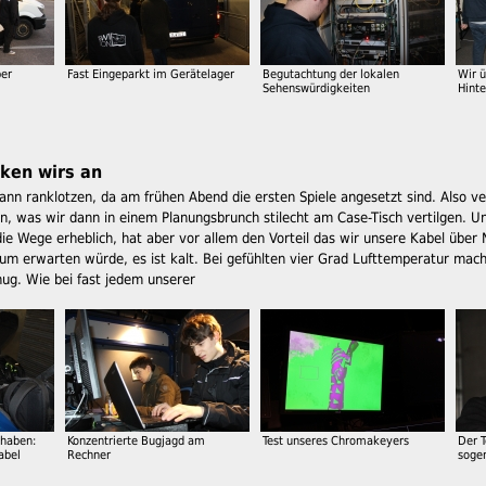
ber
Fast Eingeparkt im Gerätelager
Begutachtung der lokalen
Wir 
Sehenswürdigkeiten
Hint
cken wirs an
ann ranklotzen, da am frühen Abend die ersten Spiele angesetzt sind. Also ve
n, was wir dann in einem Planungsbrunch stilecht am Case-Tisch vertilgen. Uns
e Wege erheblich, hat aber vor allem den Vorteil das wir unsere Kabel über 
um erwarten würde, es ist kalt. Bei gefühlten vier Grad Lufttemperatur macht
nug. Wie bei fast jedem unserer
 haben:
Konzentrierte Bugjagd am
Test unseres Chromakeyers
Der 
abel
Rechner
sogen