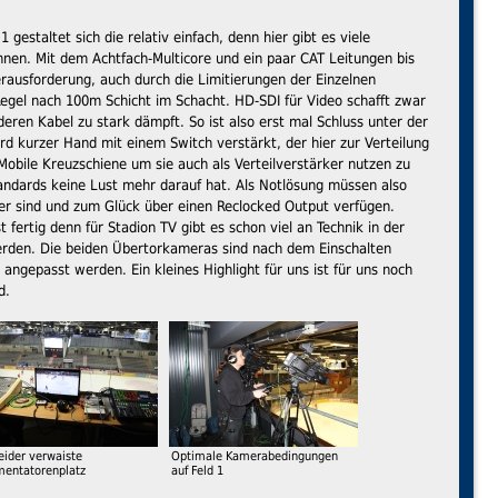
 gestaltet sich die relativ einfach, denn hier gibt es viele
önnen. Mit dem Achtfach-Multicore und ein paar CAT Leitungen bis
 Herausforderung, auch durch die Limitierungen der Einzelnen
 Regel nach 100m Schicht im Schacht. HD-SDI für Video schafft zwar
eren Kabel zu stark dämpft. So ist also erst mal Schluss unter der
ird kurzer Hand mit einem Switch verstärkt, der hier zur Verteilung
 Mobile Kreuzschiene um sie auch als Verteilverstärker nutzen zu
andards keine Lust mehr darauf hat. Als Notlösung müssen also
ser sind und zum Glück über einen Reclocked Output verfügen.
fertig denn für Stadion TV gibt es schon viel an Technik in der
erden. Die beiden Übertorkameras sind nach dem Einschalten
ngepasst werden. Ein kleines Highlight für uns ist für uns noch
d.
eider verwaiste
Optimale Kamerabedingungen
entatorenplatz
auf Feld 1