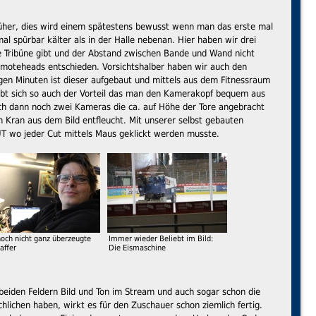
früher, dies wird einem spätestens bewusst wenn man das erste mal
al spürbar kälter als in der Halle nebenan. Hier haben wir drei
ne Tribüne gibt und der Abstand zwischen Bande und Wand nicht
 Remoteheads entschieden. Vorsichtshalber haben wir auch den
igen Minuten ist dieser aufgebaut und mittels aus dem Fitnessraum
gibt sich so auch der Vorteil das man den Kamerakopf bequem aus
ch dann noch zwei Kameras die ca. auf Höhe der Tore angebracht
 Kran aus dem Bild entfleucht. Mit unserer selbst gebauten
T wo jeder Cut mittels Maus geklickt werden musste.
och nicht ganz überzeugte
Immer wieder Beliebt im Bild:
affer
Die Eismaschine
 beiden Feldern Bild und Ton im Stream und auch sogar schon die
lichen haben, wirkt es für den Zuschauer schon ziemlich fertig.