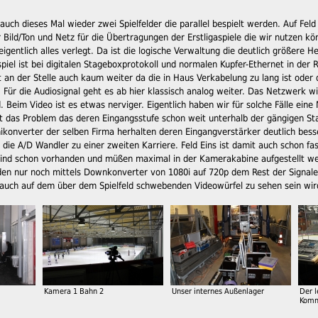
uch dieses Mal wieder zwei Spielfelder die parallel bespielt werden. Auf Feld 1
Bild/Ton und Netz für die Übertragungen der Erstligaspiele die wir nutzen k
t eigentlich alles verlegt. Da ist die logische Verwaltung die deutlich größere
piel ist bei digitalen Stageboxprotokoll und normalen Kupfer-Ethernet in der
 an der Stelle auch kaum weiter da die in Haus Verkabelung zu lang ist oder d
. Für die Audiosignal geht es ab hier klassisch analog weiter. Das Netzwerk w
. Beim Video ist es etwas nerviger. Eigentlich haben wir für solche Fälle eine
t das Problem das deren Eingangsstufe schon weit unterhalb der gängigen St
nikonverter der selben Firma herhalten deren Eingangverstärker deutlich bes
e A/D Wandler zu einer zweiten Karriere. Feld Eins ist damit auch schon fast 
sind schon vorhanden und müßen maximal in der Kamerakabine aufgestellt w
den nur noch mittels Downkonverter von 1080i auf 720p dem Rest der Signale a
auch auf dem über dem Spielfeld schwebenden Videowürfel zu sehen sein wir
Kamera 1 Bahn 2
Unser internes Außenlager
Der l
Komm