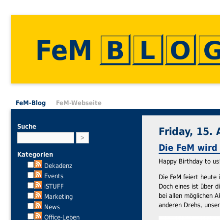
FeM
FeM-Blog
FeM-Webseite
Suche
Friday, 15. 
Die FeM wird
Kategorien
Happy Birthday to us
Dekadenz
Events
Die FeM feiert heute 
iSTUFF
Doch eines ist über d
bei allen möglichen 
Marketing
anderen Drehs, unser
News
Office-Leben