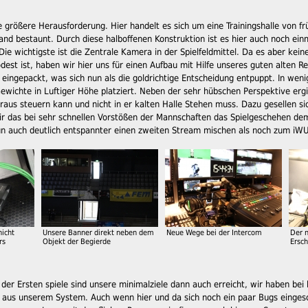
ie größere Herausforderung. Hier handelt es sich um eine Trainingshalle von 
and bestaunt. Durch diese halboffenen Konstruktion ist es hier auch noch einm
e wichtigste ist die Zentrale Kamera in der Spielfeldmittel. Da es aber kei
odest ist, haben wir hier uns für einen Aufbau mit Hilfe unseres guten alten
eingepackt, was sich nun als die goldrichtige Entscheidung entpuppt. In wen
ewichte in Luftiger Höhe platziert. Neben der sehr hübschen Perspektive er
us steuern kann und nicht in er kalten Halle Stehen muss. Dazu gesellen si
ir das bei sehr schnellen Vorstößen der Mannschaften das Spielgeschehen dem
n auch deutlich entspannter einen zweiten Stream mischen als noch zum iWU
nicht
Unsere Banner direkt neben dem
Neue Wege bei der Intercom
Der n
rs
Objekt der Begierde
Ersch
der Ersten spiele sind unsere minimalziele dann auch erreicht, wir haben bei
 aus unserem System. Auch wenn hier und da sich noch ein paar Bugs eingesch