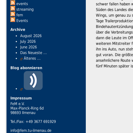
events
schwer fallen haben 
streaming
Süden des Landes die
fem
Wings, um genau zu se
Events
Tage Trailerproduktio
Bindehautentzündung 
Archive
über die Verbreitung
August 2026
dann die Leute im Of
July 2026
weiteren Mitstreiter 
June 2026
ihn ins Auto, nun st
Das Neueste ...
gut voran. Die größte
Älteres ...
ansehnlichere Route 
fünf Minuten später 
Blog abonnieren
Impressum
FeM e.V.
Max-Planck-Ring 6d
98693 Ilmenau
Tel./Fax: +49 3677 691929
info@fem.tu-ilmenau.de