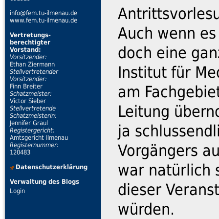
Antrittsvorles
info@fem.tu-ilmenau.de
www.fem.tu-ilmenau.de
Auch wenn es 
Vertretungs-
berechtigter
doch eine ga
Vorstand:
Vorsitzender:
Ethan Ziermann
Institut für M
Stellvertretender
Vorsitzender:
Finn Breiter
am Fachgebiet 
Schatzmeister:
Victor Sieber
Leitung übern
Stellvertretende
Schatzmeisterin:
Jennifer Graul
ja schlussendl
Registergericht:
Amtsgericht Ilmenau
Registernummer:
Vorgängers au
120483
war natürlich 
Datenschutzerklärung
Verwaltung des Blogs
dieser Verans
Login
würden.