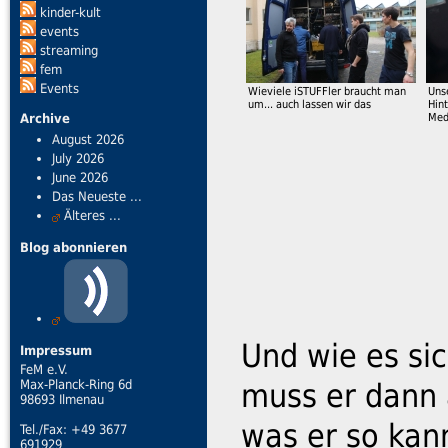
kinder-kult
events
streaming
fem
Events
Wieviele iSTUFFler braucht man
Uns
um... auch lassen wir das
Hin
Med
Archive
August 2026
July 2026
June 2026
Das Neueste ...
Älteres ...
Blog abonnieren
Und wie es sic
Impressum
FeM e.V.
Max-Planck-Ring 6d
muss er dann 
98693 Ilmenau
was er so kan
Tel./Fax: +49 3677
691929