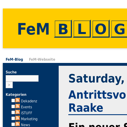
FeM
FeM-Blog
FeM-Webseite
Suche
Saturday,
Antrittsv
Kategorien
Dekadenz
Raake
Events
iSTUFF
Marketing
News