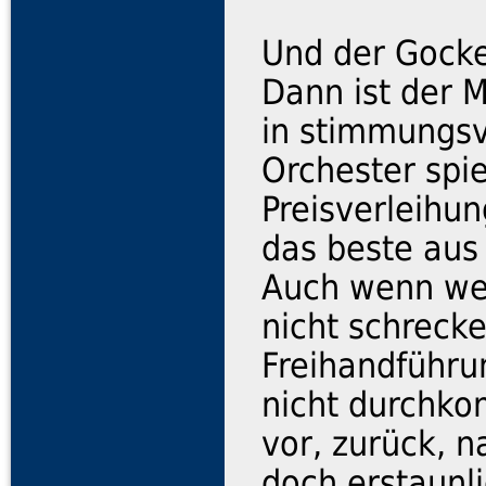
Und der Gockel
Dann ist der 
in stimmungsv
Orchester spie
Preisverleihu
das beste aus
Auch wenn wen
nicht schreck
Freihandführu
nicht durchko
vor, zurück, n
doch erstaunli