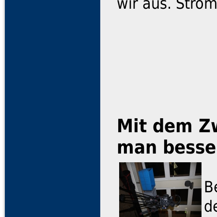
wir aus. Strom
Mit dem Zw
man besse
B
d