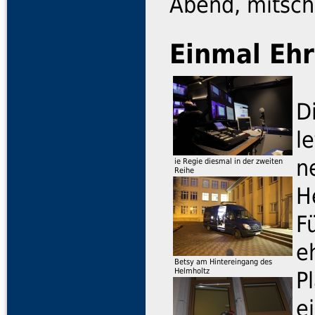
Abend, mitsch
Einmal Eh
D
l
n
ie Regie diesmal in der zweiten
Reihe
H
F
e
Betsy am Hintereingang des
Helmholtz
P
e