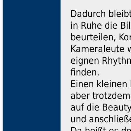
Dadurch bleibt
in Ruhe die Bi
beurteilen, K
Kameraleute w
eignen Rhythm
finden.
Einen kleinen
aber trotzdem
auf die Beau
und anschließe
Da heißt es d