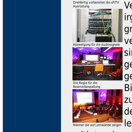
V
Drehfertig vorbereitet die sPiTV
Ausrüstung
i
g
v
Abzweigung für die Audiosignale
s
g
g
Die Regie für die
B
Beamerbespaßung
z
d
l
Männer die auf Leinwände zeigen