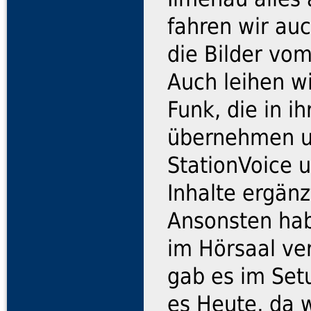
fahren wir au
die Bilder vo
Auch leihen w
Funk, die in 
übernehmen u
StationVoice u
Inhalte ergänz
Ansonsten hab
im Hörsaal ve
gab es im Set
es Heute, da 