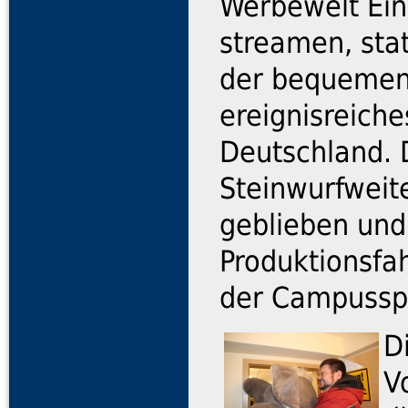
Werbewelt Ein
streamen, sta
der bequemen
ereignisreich
Deutschland. D
Steinwurfwei
geblieben und
Produktionsfa
der Campusspo
D
V