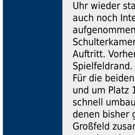
Uhr wieder st
auch noch Inte
aufgenommen.
Schulterkamer
Auftritt. Vorh
Spielfeldrand.
Für die beiden
und um Platz 
schnell umbaue
denen bisher 
Großfeld zus