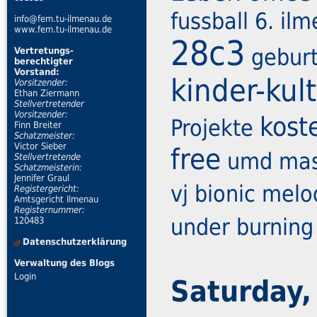
fussball
6. il
info@fem.tu-ilmenau.de
www.fem.tu-ilmenau.de
28c3
gebur
Vertretungs-
berechtigter
Vorstand:
kinder-kult
Vorsitzender:
Ethan Ziermann
Stellvertretender
Vorsitzender:
kost
Projekte
Finn Breiter
Schatzmeister:
Victor Sieber
free
umd
mas
Stellvertretende
Schatzmeisterin:
Jennifer Graul
vj
bionic
melo
Registergericht:
Amtsgericht Ilmenau
Registernummer:
under burning
120483
Datenschutzerklärung
Verwaltung des Blogs
Login
Saturday,