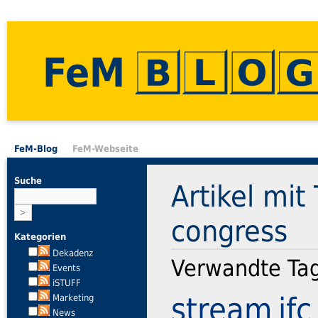
FeM
FeM-Blog
FeM-Webseite
Suche
Artikel mit 
congress
Kategorien
Dekadenz
Verwandte Ta
Events
iSTUFF
stream
ifc
Marketing
News