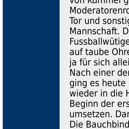
von Kümmel ge
Moderatorenrol
Tor und sonst
Mannschaft. D
Fussballwütige
auf taube Ohr
ja für sich al
Nach einer d
ging es heute
wieder in die 
Beginn der ers
umsetzen. Dana
Die Bauchbind