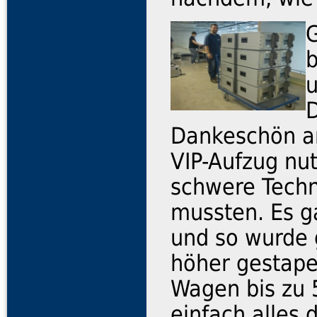
u
D
Dankeschön an
VIP-Aufzug nut
schwere Techni
mussten. Es g
und so wurde 
höher gestapel
Wagen bis zu 
einfach alles 