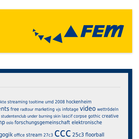
hockenheim
streaming
umd
2008
ekte
tooltime
video
ents
free
marketing
infotage
wettrödeln
radtour
vjs
creative
lascif corpse
gothic
studentenclub
under burning skin
mp
forschungsgemeinschaft elektronische
oslo
ccc
gogik
25c3
floorball
stream
office
27c3