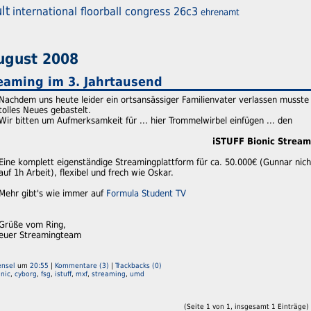
lt
international floorball congress
26c3
ehrenamt
August 2008
eaming im 3. Jahrtausend
Nachdem uns heute leider ein ortsansässiger Familienvater verlassen musst
tolles Neues gebastelt.
Wir bitten um Aufmerksamkeit für ... hier Trommelwirbel einfügen ... den
iSTUFF Bionic Strea
Eine komplett eigenständige Streamingplattform für ca. 50.000€ (Gunnar nicht 
auf 1h Arbeit), flexibel und frech wie Oskar.
Mehr gibt's wie immer auf
Formula Student TV
Grüße vom Ring,
euer Streamingteam
ensel
um
20:55
|
Kommentare (3)
|
Trackbacks (0)
onic
,
cyborg
,
fsg
,
istuff
,
mxf
,
streaming
,
umd
(Seite 1 von 1, insgesamt 1 Einträge)