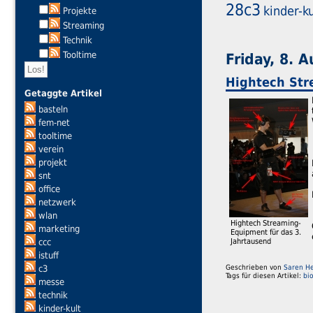
28c3
kinder-ku
Projekte
Streaming
Technik
Tooltime
Friday, 8. 
Hightech Str
Getaggte Artikel
basteln
fem-net
tooltime
verein
projekt
snt
office
netzwerk
wlan
Hightech Streaming-
marketing
Equipment für das 3.
ccc
Jahrtausend
istuff
Geschrieben von
Saren H
c3
Tags für diesen Artikel:
bi
messe
technik
kinder-kult