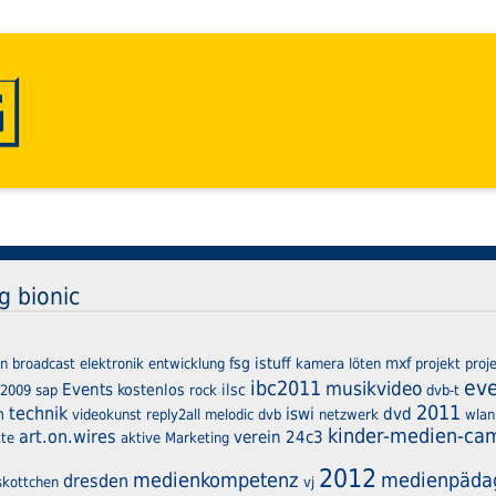
ag bionic
fsg
istuff
mxf
ln
broadcast
elektronik
entwicklung
kamera
löten
projekt
proj
ev
ibc2011
musikvideo
Events
kostenlos
ilsc
2009
sap
rock
dvb-t
2011
technik
iswi
dvd
n
videokunst
reply2all
melodic
dvb
netzwerk
wlan
kinder-medien-ca
art.on.wires
verein
24c3
kte
aktive
Marketing
2012
medienkompetenz
medienpäda
dresden
kottchen
vj