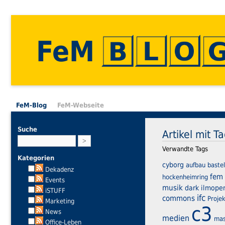
FeM
FeM-Blog
FeM-Webseite
Suche
Artikel mit T
Verwandte Tags
Kategorien
cyborg
aufbau
baste
Dekadenz
fem
hockenheimring
Events
musik
dark
ilmope
iSTUFF
ifc
commons
Proje
Marketing
c3
News
medien
mas
Office-Leben