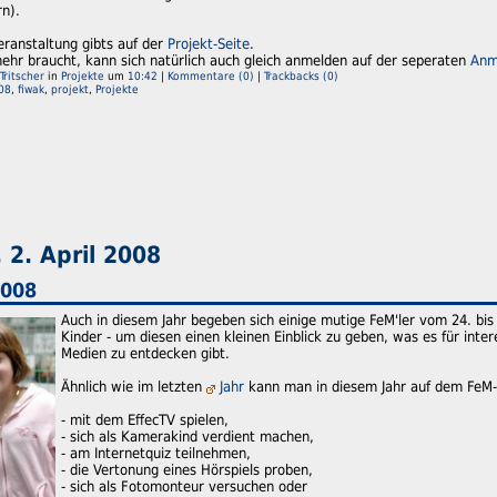
n).
eranstaltung gibts auf der
Projekt-Seite
.
mehr braucht, kann sich natürlich auch gleich anmelden auf der seperaten
Anm
Tritscher
in
Projekte
um
10:42
|
Kommentare (0)
|
Trackbacks (0)
08
,
fiwak
,
projekt
,
Projekte
2. April 2008
2008
Auch in diesem Jahr begeben sich einige mutige FeM'ler vom 24. bis 
Kinder - um diesen einen kleinen Einblick zu geben, was es für int
Medien zu entdecken gibt.
Ähnlich wie im letzten
Jahr
kann man in diesem Jahr auf dem FeM
- mit dem EffecTV spielen,
- sich als Kamerakind verdient machen,
- am Internetquiz teilnehmen,
- die Vertonung eines Hörspiels proben,
- sich als Fotomonteur versuchen oder