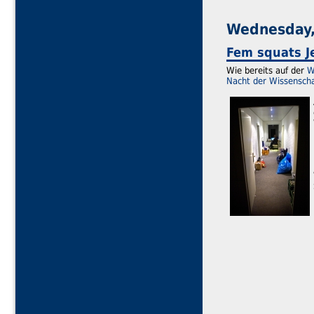
Wednesday,
Fem squats J
Wie bereits auf der
W
Nacht der Wissensch