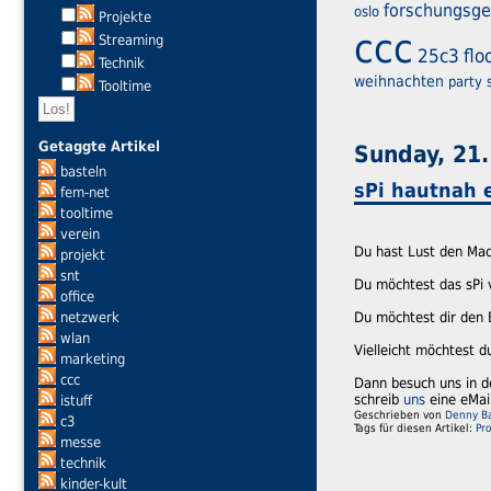
forschungsge
oslo
Projekte
ccc
Streaming
25c3
flo
Technik
weihnachten
party
Tooltime
Getaggte Artikel
Sunday, 21.
basteln
sPi hautnah 
fem-net
tooltime
verein
Du hast Lust den Mac
projekt
snt
Du möchtest das sPi 
office
netzwerk
Du möchtest dir den 
wlan
Vielleicht möchtest d
marketing
ccc
Dann besuch uns in d
schreib
uns
eine eMail
istuff
Geschrieben von
Denny Ba
c3
Tags für diesen Artikel:
Pr
messe
technik
kinder-kult