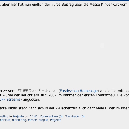
 aber hier hat nun endlich der kurze Beitrag über die Messe Kinder-Kult vom
anze vom iSTUFF-Team Freakschau (
Freakschau Homepage
) an die hiermit n
lt wurde der Bericht am 30.5.2007 im Rahmen der ersten Freakschau. Die ko
UFF Streams
) angucken.
gte Bilder steht kann sich in der Zwischenzeit auch ganz viele Bilder im Inter
Helbig
in
Projekte
um
14:42
|
Kommentare (0)
|
Trackbacks (0)
der-kult
,
marketing
,
messe
,
projekt
,
Projekte