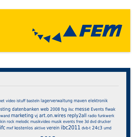
lagerverwaltung
maven
elektronik
net
video
istuff
basteln
messe
sting
datenbanken
web
2008
fsg
Events
fiwak
ilsc
marketing
art.on.wires
reply2all
vj
ewand
radio
funkwerk
skin
rock
melodic
musikvideo
musik
events
free
3d
dvd
drucker
ibc2011
ifc
verein
24c3
kostenlos
mxf
aktive
dvb-t
umd