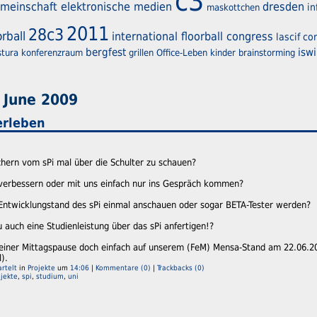
c3
meinschaft elektronische medien
dresden
in
maskottchen
2011
28c3
orball
international floorball congress
lascif co
bergfest
iswi
stura
konferenzraum
grillen
Office-Leben
kinder
brainstorming
 June 2009
erleben
hern vom sPi mal über die Schulter zu schauen?
verbessern oder mit uns einfach nur ins Gespräch kommen?
Entwicklungstand des sPi einmal anschauen oder sogar BETA-Tester werden?
u auch eine Studienleistung über das sPi anfertigen!?
einer Mittagspause doch einfach auf unserem (FeM) Mensa-Stand am 22.06.2
).
rtelt
in
Projekte
um
14:06
|
Kommentare (0)
|
Trackbacks (0)
ojekte
,
spi
,
studium
,
uni