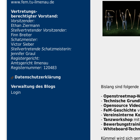
www.fem.tu-ilmenau.de
Vertretungs-
berechtigter Vorstand:
Vorsitzender:
Ethan Ziermann
Stellvertretender Vorsitzender:
Finn Breiter
Schatzmeister:
Victor Sieber
Stellvertretende Schatzmeisterin:
Jennifer Graul
Registergericht:
Amtsgericht Ilmenau
Registernummer:
120483
Datenschutzerklärung
Verwaltung des Blogs
Bislang sind folgend
Login
-
Openstreetmap-
-
Technische Grund
-
Opensource Vide
-
FeM-Geschichte
v
-
Vereinsinterne K
-
Tanzworkshop
mit
-
Bewerbungstrain
-
Whiteboard-Techn
Kümmel wird sich gem