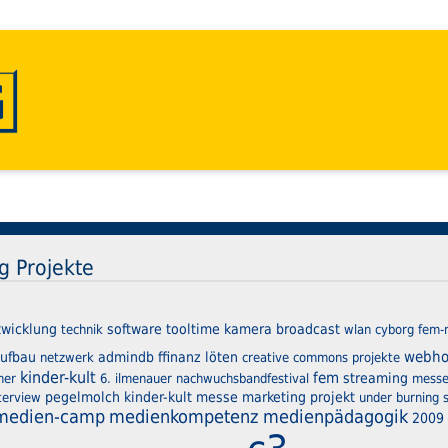
ag Projekte
twicklung
software
tooltime
kamera
broadcast
technik
wlan
cyborg
fem-
webho
ufbau
admindb
ffinanz
löten
netzwerk
creative commons
projekte
kinder-kult
fem
streaming
mer
6. ilmenauer nachwuchsbandfestival
mess
pegelmolch
kinder-kult messe marketing projekt
terview
under burning 
-medien-camp
medienkompetenz
medienpädagogik
2009