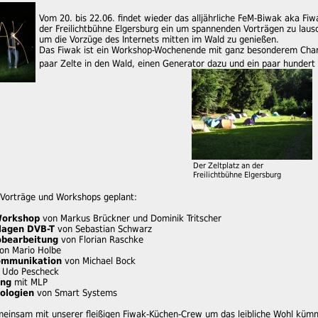
Vom 20. bis 22.06. findet wieder das alljährliche FeM-Biwak aka Fiwak
der Freilichtbühne Elgersburg ein um spannenden Vorträgen zu laus
um die Vorzüge des Internets mitten im Wald zu genießen.
Das Fiwak ist ein Workshop-Wochenende mit ganz besonderem Charakt
paar Zelte in den Wald, einen Generator dazu und ein paar hundert
Der Zeltplatz an der
Freilichtbühne Elgersburg
e Vorträge und Workshops geplant:
Workshop
von Markus Brückner und Dominik Tritscher
lagen DVB-T
von Sebastian Schwarz
obearbeitung
von Florian Raschke
on Mario Holbe
ommunikation
von Michael Bock
 Udo Pescheck
ing
mit MLP
ologien
von Smart Systems
einsam mit unserer fleißigen Fiwak-Küchen-Crew um das leibliche Wohl kümm