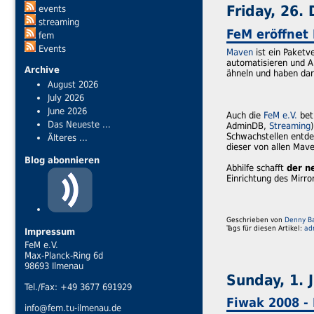
Friday, 26
events
streaming
FeM eröffnet
fem
Events
Maven
ist ein Paketv
automatisieren und A
Archive
ähneln und haben dar
August 2026
July 2026
June 2026
Auch die
FeM e.V.
betr
Das Neueste ...
AdminDB,
Streaming
Schwachstellen entde
Älteres ...
dieser von allen Mave
Blog abonnieren
Abhilfe schafft
der n
Einrichtung des Mirror
Geschrieben von
Denny Ba
Tags für diesen Artikel:
ad
Impressum
FeM e.V.
Max-Planck-Ring 6d
98693 Ilmenau
Sunday, 1. 
Tel./Fax: +49 3677 691929
Fiwak 2008 -
info@fem.tu-ilmenau.de