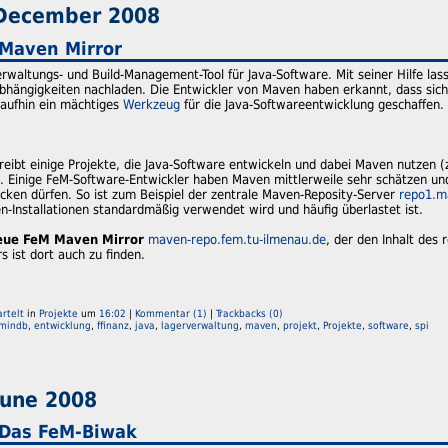
. December 2008
 Maven Mirror
erwaltungs- und Build-Management-Tool für Java-Software. Mit seiner Hilfe l
bhängigkeiten nachladen. Die Entwickler von Maven haben erkannt, dass sich
aufhin ein mächtiges
Werkzeug
für die Java-Softwareentwicklung geschaffen.
eibt einige Projekte, die Java-Software entwickeln und dabei Maven nutzen (
). Einige FeM-Software-Entwickler haben Maven mittlerweile sehr schätzen und
cken dürfen. So ist zum Beispiel der zentrale Maven-Reposity-Server
repo1.m
n-Installationen standardmäßig verwendet wird und häufig überlastet ist.
eue FeM Maven Mirror
maven-repo.fem.tu-ilmenau.de
, der den Inhalt des 
s ist dort auch zu finden.
rtelt
in
Projekte
um
16:02
|
Kommentar (1)
|
Trackbacks (0)
mindb
,
entwicklung
,
ffinanz
,
java
,
lagerverwaltung
,
maven
,
projekt
,
Projekte
,
software
,
spi
June 2008
 Das FeM-Biwak