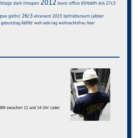
2012
stream
fotage
dark
ilmopen
office
27c3
bionic
dvb
26c3
rpse
gothic
2015
betriebsraum
jabber
ehrenamt
keller
geburtstag
welt-aids-tag
weihnachtsfrau
feier
009 zwischen 11 und 14 Uhr (oder