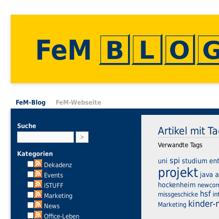
FeM
FeM-Blog
FeM-Webseite
Suche
Artikel mit T
Verwandte Tags
Kategorien
spi
uni
studium
en
Dekadenz
projekt
java
a
Events
hockenheim
newco
iSTUFF
hsf
missgeschicke
in
Marketing
kinder
Marketing
News
Office-Leben