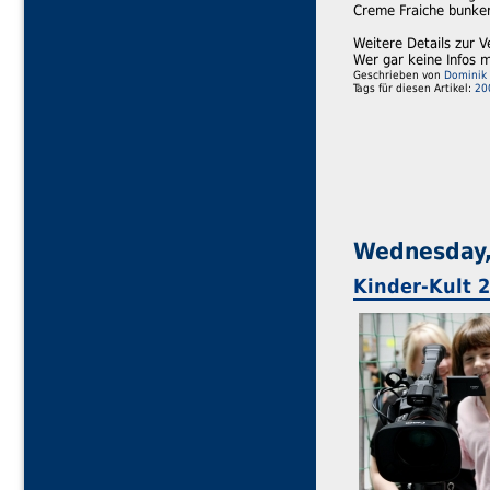
Creme Fraiche bunker
Weitere Details zur V
Wer gar keine Infos 
Geschrieben von
Dominik 
Tags für diesen Artikel:
20
Wednesday, 
Kinder-Kult 