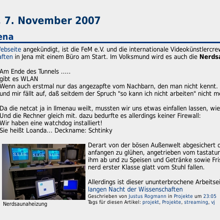
 7. November 2007
ena
ebseite
angekündigt, ist die FeM e.V. und die internationale Videokünstlercrew
aften
in Jena mit einem Büro am Start. Im Volksmund wird es auch die
Nerds
Am Ende des Tunnels .....
gibt es WLAN
Wenn auch erstmal nur das angezapfte vom Nachbarn, den man nicht kennt. Sei
und mir fällt auf, daß seitdem der Spruch "so kann ich nicht arbeiten" nicht me
Da die netcat ja in Ilmenau weilt, mussten wir uns etwas einfallen lassen, wi
Und die Rechner gleich mit. dazu bedurfte es allerdings keiner Firewall:
Wir haben eine watchdog installiert!
Sie heißt Loanda... Deckname: Schtinky
Derart von der bösen Außenwelt abgesichert d
anfangen zu glühen, angetrieben vom tastatur
ihm ab und zu Speisen und Getränke sowie Fris
nerd erster Klasse glatt vom Stuhl fallen.
Allerdings ist dieser ununterbrochene Arbeits
langen Nacht der Wissenschaften
Geschrieben von
Justus Rogmann
in
Projekte
um
23:05
Tags für diesen Artikel:
projekt
,
Projekte
,
streaming
,
vj
Nerdsaunaheizung