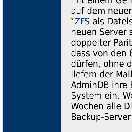
auf dem neuen
ZFS
als Datei
neuen Server s
doppelter Pari
dass von den 6
dürfen, ohne 
liefern der Mai
AdminDB ihre 
System ein.
We
Wochen alle Di
Backup-Server