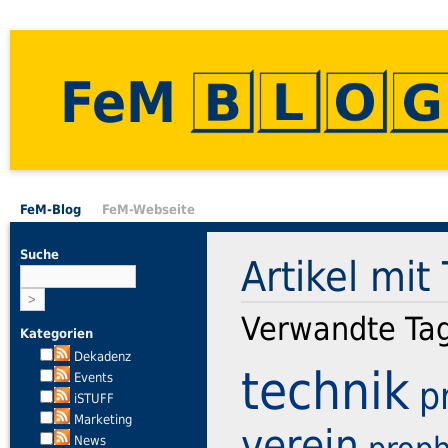
FeM
FeM-Blog
FeM-Webseite
Suche
Artikel mit
Verwandte Ta
Kategorien
Dekadenz
technik
Events
p
iSTUFF
Marketing
verein
News