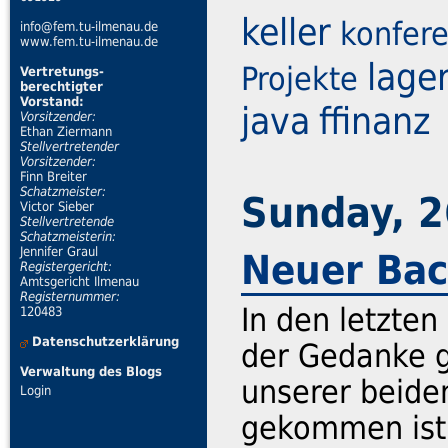
keller
konfer
info@fem.tu-ilmenau.de
www.fem.tu-ilmenau.de
lage
Projekte
Vertretungs-
berechtigter
Vorstand:
java
ffinanz
Vorsitzender:
Ethan Ziermann
Stellvertretender
Vorsitzender:
Finn Breiter
Schatzmeister:
Sunday, 2
Victor Sieber
Stellvertretende
Schatzmeisterin:
Jennifer Graul
Neuer Bac
Registergericht:
Amtsgericht Ilmenau
Registernummer:
In den letzte
120483
Datenschutzerklärung
der Gedanke g
Verwaltung des Blogs
unserer beide
Login
gekommen ist,