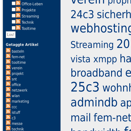
proph
Office-Leben
24c3
sicherh
Projekte
Streaming
Technik
webhostin
Tooltime
20
Streaming
Getaggte Artikel
basteln
ha
vista
xmpp
fem-net
tooltime
e
verein
broadband
projekt
snt
25c3
wohn
office
netzwerk
wlan
admindb
a
marketing
ccc
istuff
mail
fem-ne
c3
messe
technik