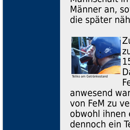
Männer an, sow
die später nä
Z
z
1
D
Teliko am Getränkestand
F
anwesend ware
von FeM zu ve
obwohl ihnen e
dennoch ein T