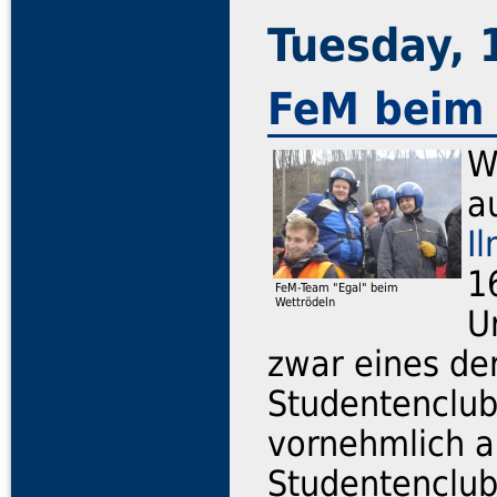
Tuesday,
FeM beim 
W
a
I
1
FeM-Team "Egal" beim
Wettrödeln
U
zwar eines de
Studentenclub
vornehmlich a
Studentenclub 