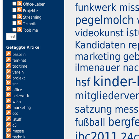
funkwerk
mis
Office-Leben
Projekte
pegelmolch
Streaming
Technik
ist
videokunst
Tooltime
Kandidaten
re
Getaggte Artikel
marketing geb
basteln
fem-net
ilmenauer na
tooltime
verein
kinder-
hsf
projekt
snt
office
mitgliederv
netzwerk
wlan
satzung
mess
marketing
ccc
bergf
fußball
istuff
c3
messe
ibc2011
24
technik