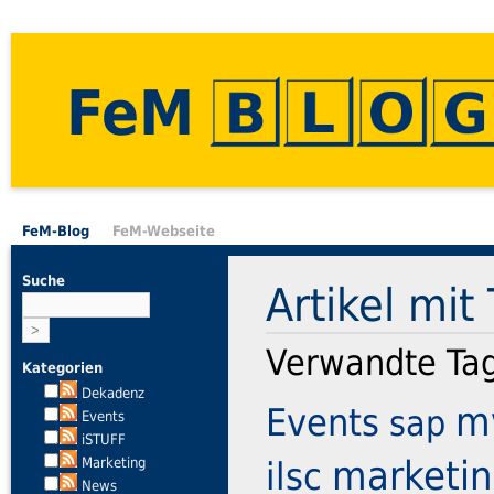
FeM
FeM-Blog
FeM-Webseite
Suche
Artikel mit
Verwandte Ta
Kategorien
Dekadenz
m
Events
sap
Events
iSTUFF
marketi
Marketing
ilsc
News