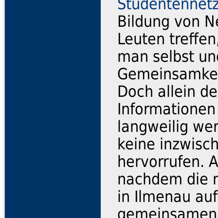
Studentennet
Bildung von N
Leuten treffe
man selbst un
Gemeinsamkeit
Doch allein d
Informationen
langweilig we
keine inzwisch
hervorrufen. 
nachdem die m
in Ilmenau au
gemeinsamen 