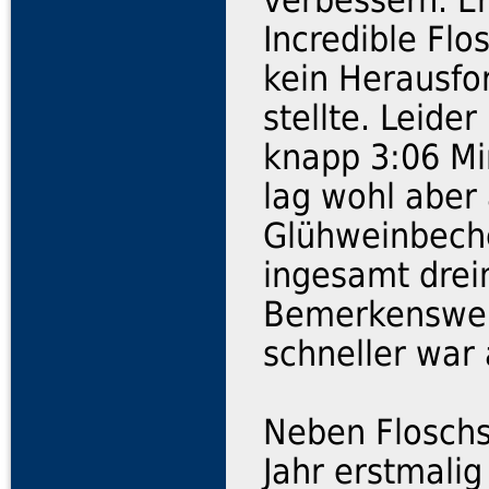
Incredible Flo
kein Herausfor
stellte. Leide
knapp 3:06 Mi
lag wohl aber
Glühweinbecher
ingesamt drei
Bemerkenswer
schneller war 
Neben Floschs
Jahr erstmali