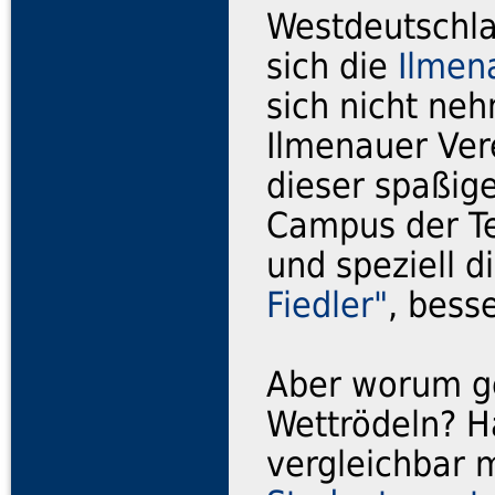
Westdeutschlan
sich die
Ilmen
sich nicht ne
Ilmenauer Ver
dieser spaßig
Campus der Te
und speziell d
Fiedler"
, bess
Aber worum ge
Wettrödeln? H
vergleichbar 