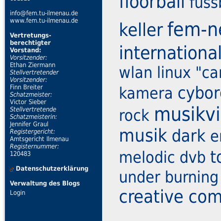
floorball
fuss
info@fem.tu-ilmenau.de
www.fem.tu-ilmenau.de
fem-n
keller
Vertretungs-
berechtigter
internationa
Vorstand:
Vorsitzender:
Ethan Ziermann
wlan
linux
"c
Stellvertretender
Vorsitzender:
cybor
Finn Breiter
kamera
Schatzmeister:
Victor Sieber
musikv
Stellvertretende
rock
Schatzmeisterin:
Jennifer Graul
musik
dark
e
Registergericht:
Amtsgericht Ilmenau
Registernummer:
t
melodic
dvb
120483
Datenschutzerklärung
under burning
Verwaltung des Blogs
creative c
Login