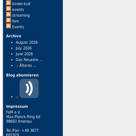
kinder-kult
events
streaming
fem
Events
Archive
August 2026
July 2026
June 2026
Das Neueste ...
Älteres ...
Blog abonnieren
Impressum
FeM e.V.
Max-Planck-Ring 6d
98693 Ilmenau
Tel./Fax: +49 3677
691929