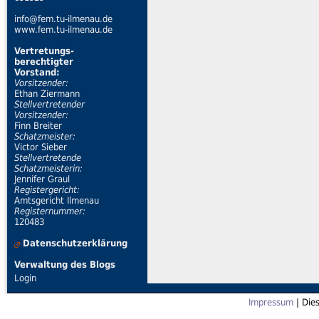
info@fem.tu-ilmenau.de
www.fem.tu-ilmenau.de
Vertretungs-
berechtigter
Vorstand:
Vorsitzender:
Ethan Ziermann
Stellvertretender
Vorsitzender:
Finn Breiter
Schatzmeister:
Victor Sieber
Stellvertretende
Schatzmeisterin:
Jennifer Graul
Registergericht:
Amtsgericht Ilmenau
Registernummer:
120483
Datenschutzerklärung
Verwaltung des Blogs
Login
Impressum
| Die