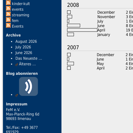
kinder-kult
2008
events
December
2 Ei
streaming
November
3 Ei
fem
July
1 Ei
June
8 Ei
Events
April
19 
January
4 Ei
Archive
August 2026
2007
July 2026
June 2026
December
2 Ei
Das Neueste ...
June
1 Ei
May
4 Ei
Älteres ...
April
2 Ei
Blog abonnieren
Impressum
FeM e.V.
Max-Planck-Ring 6d
98693 Ilmenau
Tel./Fax: +49 3677
691929