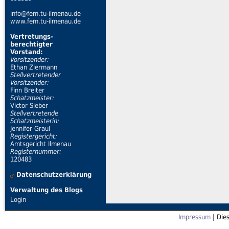
info@fem.tu-ilmenau.de
www.fem.tu-ilmenau.de
Vertretungs-
berechtigter
Vorstand:
Vorsitzender:
Ethan Ziermann
Stellvertretender
Vorsitzender:
Finn Breiter
Schatzmeister:
Victor Sieber
Stellvertretende
Schatzmeisterin:
Jennifer Graul
Registergericht:
Amtsgericht Ilmenau
Registernummer:
120483
Datenschutzerklärung
Verwaltung des Blogs
Login
Impressum
| Die