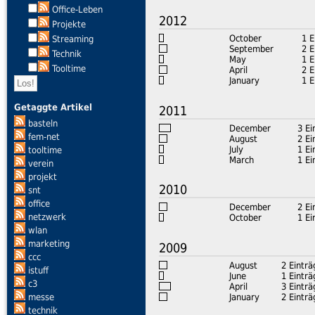
Office-Leben
2012
Projekte
October
1 E
Streaming
September
2 E
Technik
May
1 E
Tooltime
April
2 E
January
1 E
Getaggte Artikel
2011
basteln
December
3 Ei
fem-net
August
2 Ei
July
1 Ei
tooltime
March
1 Ei
verein
projekt
2010
snt
office
December
2 Ei
netzwerk
October
1 Ei
wlan
marketing
2009
ccc
August
2 Einträ
istuff
June
1 Einträ
c3
April
3 Einträ
January
2 Einträ
messe
technik