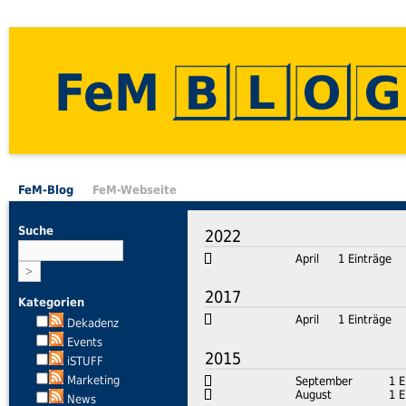
FeM
FeM-Blog
FeM-Webseite
Suche
2022
April
1 Einträge
2017
Kategorien
April
1 Einträge
Dekadenz
Events
2015
iSTUFF
Marketing
September
1 E
August
1 E
News