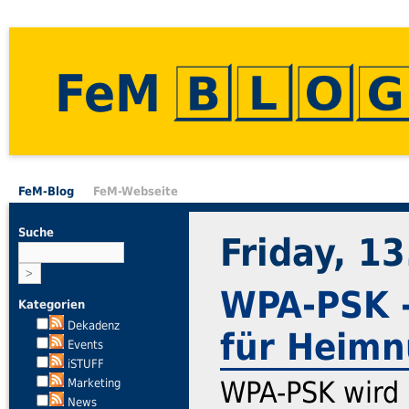
FeM
FeM-Blog
FeM-Webseite
Suche
Friday, 1
WPA-PSK -
Kategorien
Dekadenz
für Heimn
Events
iSTUFF
WPA-PSK wird 
Marketing
News