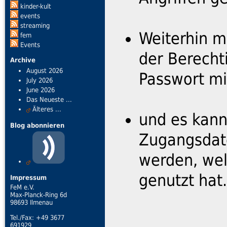
kinder-kult
events
streaming
Weiterhin m
fem
Events
der Berecht
Archive
August 2026
Passwort mi
July 2026
June 2026
Das Neueste ...
Älteres ...
und es kann
Blog abonnieren
Zugangsdate
werden, wel
genutzt hat.
Impressum
FeM e.V.
Max-Planck-Ring 6d
98693 Ilmenau
Tel./Fax: +49 3677
691929