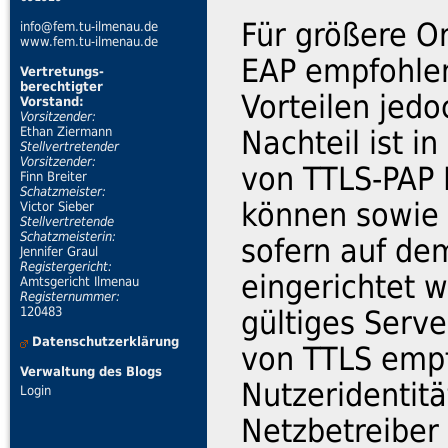
Für größere O
info@fem.tu-ilmenau.de
www.fem.tu-ilmenau.de
EAP empfohlen
Vertretungs-
berechtigter
Vorteilen jedo
Vorstand:
Vorsitzender:
Ethan Ziermann
Nachteil ist i
Stellvertretender
Vorsitzender:
von TTLS-PAP 
Finn Breiter
Schatzmeister:
können sowie 
Victor Sieber
Stellvertretende
Schatzmeisterin:
sofern auf dem
Jennifer Graul
Registergericht:
eingerichtet w
Amtsgericht Ilmenau
Registernummer:
120483
gültiges Server
Datenschutzerklärung
von TTLS empf
Verwaltung des Blogs
Nutzeridentit
Login
Netzbetreiber