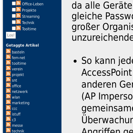
da alle Gerät
Office-Leben
Projekte
gleiche Passw
Streaming
Technik
großer Organi
Tooltime
unzureichende 
Getaggte Artikel
basteln
So kann jed
fem-net
tooltime
verein
AccessPoint
projekt
snt
anderen Ger
office
netzwerk
(AP Imperso
wlan
marketing
gemeinsame
ccc
istuff
Überwachun
c3
messe
Angriffen g
technik