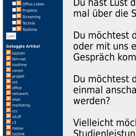
Du hast Lust 
Office-Leben
mal über die 
Projekte
Streaming
Technik
Tooltime
Du möchtest d
oder mit uns e
Getaggte Artikel
basteln
Gespräch ko
fem-net
tooltime
verein
Du möchtest d
projekt
snt
einmal anscha
office
netzwerk
werden?
wlan
marketing
ccc
istuff
Vielleicht möc
c3
messe
Studienleistun
technik