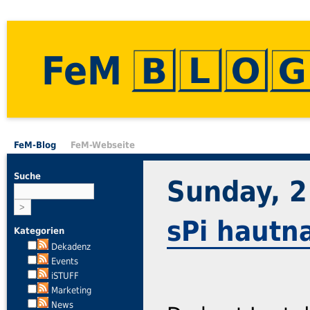
FeM
FeM-Blog
FeM-Webseite
Suche
Sunday, 2
sPi hautn
Kategorien
Dekadenz
Events
iSTUFF
Marketing
News