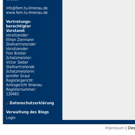
info@fem.tu-ilmenau.de
www.fem.tu-ilmenau.de
Vertretungs-
berechtigter
Vorstand:
Vorsitzender:
Ethan Ziermann
Stellvertretender
Vorsitzender:
Finn Breiter
Schatzmeister:
Victor Sieber
Stellvertretende
Schatzmeisterin:
Jennifer Graul
Registergericht:
Amtsgericht Ilmenau
Registernummer:
120483
Datenschutzerklärung
Verwaltung des Blogs
Login
Impressum
| Die