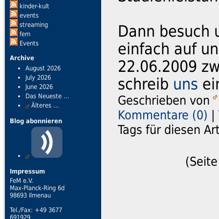
kinder-kult
events
streaming
Dann besuch u
fem
Events
einfach auf u
Archive
22.06.2009 zw
August 2026
July 2026
schreib
uns
ei
June 2026
Das Neueste ...
Geschrieben von
Älteres ...
Kommentare (0)
|
Blog abonnieren
Tags für diesen Ar
(Seite
Impressum
FeM e.V.
Max-Planck-Ring 6d
98693 Ilmenau
Tel./Fax: +49 3677
691929