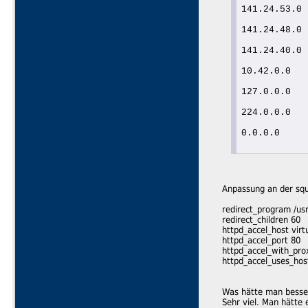
141.24.53.0 
141.24.48.0 
141.24.40.0 
10.42.0.0   
127.0.0.0   
224.0.0.0   
0.0.0.0     
Anpassung an der squ
redirect_program /usr/
redirect_children 60
httpd_accel_host virt
httpd_accel_port 80
httpd_accel_with_pro
httpd_accel_uses_hos
Was hätte man bess
Sehr viel. Man hätte