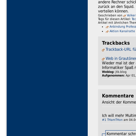
andere Rechner schic
zurück an den Squid. 
verteilen können.
Geschrieben von
Volker
Tags für diesen Artikel:
Te
Artikel mit ähnlichen The
Anbindung Professo
Aktion Kanalratte 
Trackbacks
Trackback-URL fü
Web in Grautönen
Wieder mal ist der 
Informatiker Spaß 
Weblog:
jtb.blog
Aufgenommen:
Apr 01,
Kommentare
Ansicht der Komme
Ich will mehr Mult
#1
THamTHon
am 04.04
Kommentar schr