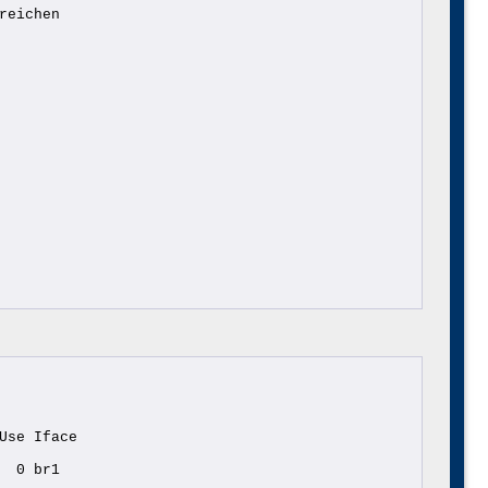
reichen
Use Iface
  0 br1