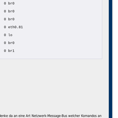
  0 br0
  0 br0
  0 br0
  0 eth0.81
  0 lo
  0 br0
  0 br1
h denke da an eine Art Netzwerk-Message-Bus welcher Komandos an