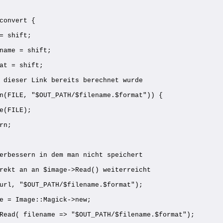
convert {
= shift;
name = shift;
at = shift;
 dieser Link bereits berechnet wurde
n(FILE, "$OUT_PATH/$filename.$format")) {
e(FILE);
rn;
erbessern in dem man nicht speichert
rekt an an $image->Read() weiterreicht
url, "$OUT_PATH/$filename.$format");
e = Image::Magick->new;
Read( filename => "$OUT_PATH/$filename.$format");