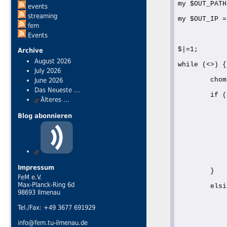
my $OUT_PATH
events
streaming
my $OUT_IP =
fem
Events
$|=1;
Archive
August 2026
while (<>) {
July 2026
        chom
June 2026
Das Neueste ...
        if (
Älteres ...
            
Blog abonnieren
            
            
            
Impressum
        }
FeM e.V.
Max-Planck-Ring 6d
        elsi
98693 Ilmenau
            
Tel./Fax: +49 3677 691929
            
info@fem.tu-ilmenau.de