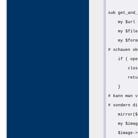
sub get_and_
    my $url 
    my $file
    my $form
# schauen ob
    if ( ope
        clos
        retu
    }
# kann man v
# sondern di
    mirror($
    my $imag
    $image->