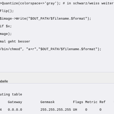
>Quantize(colorspace=>'gray'); # in schwarz/weiss weiter
Flip();
$image->Write("$OUT_PATH/$filename.$format");
if $x;
mage);
mal geht besser
/bin/chmod", "a+r","$OUT_PATH/$filename.$format");
abelle
uting table
    Gateway         Genmask         Flags Metric Ref    
4   0.0.0.0         255.255.255.255 UH    0      0      