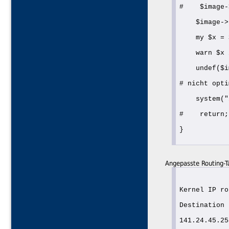
#    $image-
    $image->
    my $x = 
    warn $x 
    undef($i
# nicht opti
    system("
#    return;
}
Angepasste Routing-T
Kernel IP ro
Destination 
141.24.45.25