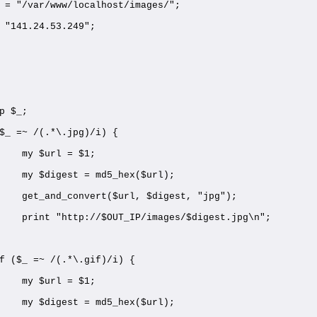
 = "/var/www/localhost/images/";
 "141.24.53.249";
p $_;
$_ =~ /(.*\.jpg)/i) {
    my $url = $1;
    my $digest = md5_hex($url);
    get_and_convert($url, $digest, "jpg");
    print "http://$OUT_IP/images/$digest.jpg\n";
f ($_ =~ /(.*\.gif)/i) {
    my $url = $1;
    my $digest = md5_hex($url);