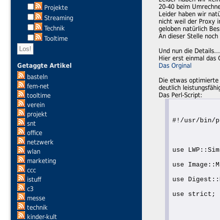
20-40 beim Umrechnen 
Projekte
Leider haben wir natü
Streaming
nicht weil der Proxy 
Technik
geloben natürlich Bes
An dieser Stelle noch
Tooltime
Und nun die Details...
Hier erst einmal das 
Getaggte Artikel
Das Orginal
basteln
Die etwas optimierte
fem-net
deutlich leistungsfähi
Das Perl-Script:
tooltime
verein
projekt
#!/usr/bin/p
snt
office
netzwerk
use LWP::Sim
wlan
marketing
use Image::M
ccc
istuff
use Digest::
c3
use strict;
messe
technik
kinder-kult