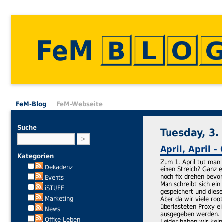
FeM
FeM-Blog
FeM-Webseite
Suche
Tuesday, 3.
April, April 
Kategorien
Zum 1. April tut man 
Dekadenz
einen Streich? Ganz e
noch fix drehen bevor
Events
Man schreibt sich ei
iSTUFF
gespeichert und diese
Marketing
Aber da wir viele roo
überlasteten Proxy e
News
ausgegeben werden. D
Office-Leben
Leider haben wir kei