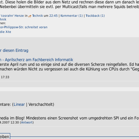
kt. Diese holen die Bilder aus dem Netz und rechnen diese dann um danach leg
Nebenbei übermitteln sie evtl. per Multicast(falls man mehrere Squids betreib
 'cosrahn' Henze
in
Technik
um
22:45
|
Kommentar (1)
|
Trackback (1)
chnik
men:
r-Philippow-Str. schreitet voran
die X-te
r diesen Eintrag
 - Aprilscherz am Fachbereich Informatik
erste April rum und so einige sind auf die diversen Scherze reingefallen. Ed h
machen würden Nicht zu vergessen sei auch die Kühlung von CPUs durch "Ge
 17:33
ntare: (
Linear
| Verschachtelt)
imedia im Blog! Mindestens einen Screenshot vom umgedrehten SPI und ein Fo
.2007 12:30 (
Antwort
)
eiben