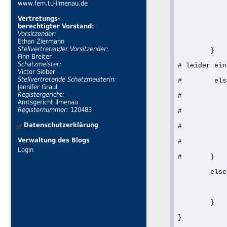
www.fem.tu-ilmenau.de
            
Vertretungs-
            
berechtigter Vorstand:
Vorsitzender:
Ethan Ziermann
Stellvertretender Vorsitzender:
        }
Finn Breiter
Schatzmeister:
# leider ein
Victor Sieber
Stellvertretende Schatzmeisterin:
#        els
Jennifer Graul
Registergericht:
#           
Amtsgericht Ilmenau
Registernummer:
120483
#           
Datenschutzerklärung
#           
Verwaltung des Blogs
#           
Login
#       }
        else
            
        }
}