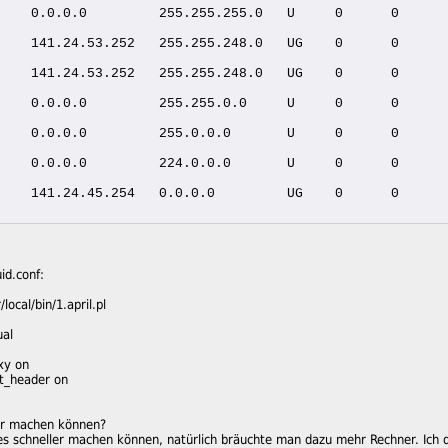
    0.0.0.0         255.255.255.0   U     0      0      
    141.24.53.252   255.255.248.0   UG    0      0      
    141.24.53.252   255.255.248.0   UG    0      0      
    0.0.0.0         255.255.0.0     U     0      0      
    0.0.0.0         255.0.0.0       U     0      0      
    0.0.0.0         224.0.0.0       U     0      0      
    141.24.45.254   0.0.0.0         UG    0      0      
id.conf:
local/bin/1.april.pl
ual
xy on
t_header on
er machen können?
 es schneller machen können, natürlich bräuchte man dazu mehr Rechner. Ic