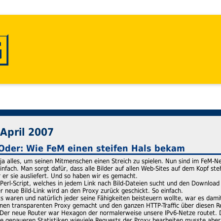
 April 2007
- Oder: Wie FeM einen steifen Hals bekam
ja alles, um seinen Mitmenschen einen Streich zu spielen. Nun sind im FeM-N
infach. Man sorgt dafür, dass alle Bilder auf allen Web-Sites auf dem Kopf st
 er sie ausliefert. Und so haben wir es gemacht.
n Perl-Script, welches in jedem Link nach Bild-Dateien sucht und den Downlo
r neue Bild-Link wird an den Proxy zurück geschickt. So einfach.
ts waren und natürlich jeder seine Fähigkeiten beisteuern wollte, war es dami
inen transparenten Proxy gemacht und den ganzen HTTP-Traffic über diesen R
er neue Router war Hexagon der normalerweise unsere IPv6-Netze routet. Di
ne genaueren Statistiken wieviele Requests der Proxy bearbeiten musste aber