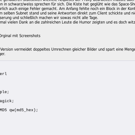
in schwarz/weiss sprechen für sich. Die Kiste hat geglüht wie das Space-Shu
rlich auch einige Fehler gemacht. Am Anfang fehlte noch ein Block in der Konf
im selben Subnet stand und seine Antworten direkt zum Client schickte und n
serung und schließlich machen wir sowas nicht alle Tage.
 mal vielen Dank an die zahlreichen Leute die Humor zeigten und es doch witz
Orginal mit Screenshots
 Version vermeidet doppeltes Umrechnen gleicher Bilder und spart eine Men
ger.
erl
ple;
agick;
MD5 qw(md5_hex);