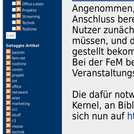
Office-Leben
Angenommen,
Projekte
Anschluss bere
Streaming
Technik
Nutzer zunäch
Tooltime
müssen, und 
Getaggte Artikel
gestellt bek
basteln
fem-net
Bei der FeM b
tooltime
verein
Veranstaltung
projekt
snt
office
Die dafür not
netzwerk
wlan
Kernel, an Bi
marketing
ccc
sich nun auf
h
istuff
c3
messe
technik