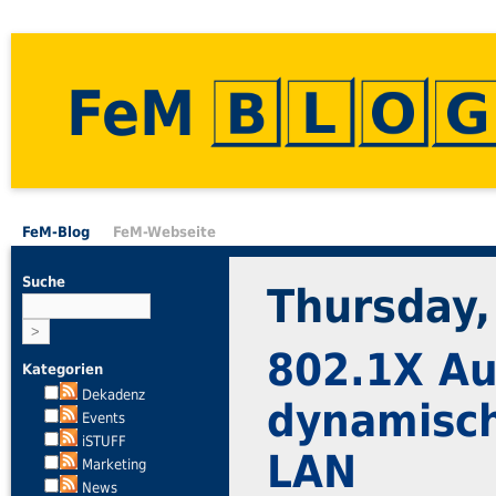
FeM
FeM-Blog
FeM-Webseite
Suche
Thursday,
802.1X Au
Kategorien
Dekadenz
dynamisc
Events
iSTUFF
LAN
Marketing
News