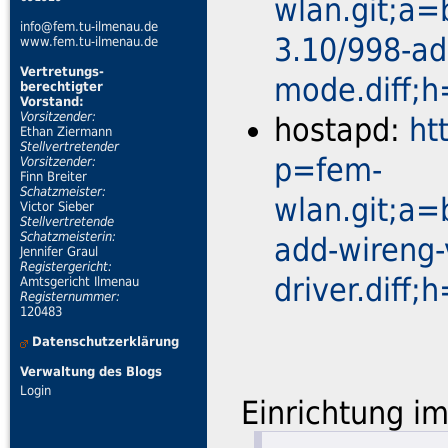
wlan.git;a=
info@fem.tu-ilmenau.de
3.10/998-ad
www.fem.tu-ilmenau.de
Vertretungs-
mode.diff;
berechtigter
Vorstand:
Vorsitzender:
hostapd:
ht
Ethan Ziermann
Stellvertretender
p=fem-
Vorsitzender:
Finn Breiter
Schatzmeister:
wlan.git;a=
Victor Sieber
Stellvertretende
Schatzmeisterin:
add-wireng-
Jennifer Graul
Registergericht:
driver.dif
Amtsgericht Ilmenau
Registernummer:
120483
Datenschutzerklärung
Verwaltung des Blogs
Login
Einrichtung i