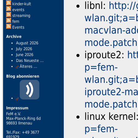
libnl:
http:/
kinder-kult
events
wlan.git;a=
streaming
fem
macvlan-add
Events
Archive
mode.patch
August 2026
July 2026
iproute2:
ht
June 2026
Das Neueste ...
p=fem-
Älteres ...
wlan.git;a=
Blog abonnieren
iproute2-ma
mode.patch
Impressum
linux kernel
FeM e.V.
Max-Planck-Ring 6d
98693 Ilmenau
p=fem-
Tel./Fax: +49 3677
691929