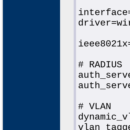
interface
driver=wi
ieee8021x
# RADIUS
auth_serv
auth_serv
# VLAN
dynamic_v
vlan_tagg