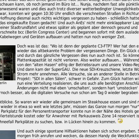
schauen kann, ob noch jemand im Büro ist... Nunja, nachdem fast alle pünktl
anwesend waren und dies auch trotz diverser wetterbedingter Unweglichkeit
war, konnten wir gegen 10:30 Uhr endlich die verschneiten Straßen in Richtun
Hoffnung diesmal auch nichts wichtiges vergessen zu haben - schließlich hatt
das eingekaufte Essen gedacht! Und auch AnEs' nicht mehr einklappbarer Lapt
leiner Stadtrundfahrt und etwas später als geplant aber dennoch gesund und 
rschneite bcc (Berlin Congress Center) und begannen sofort mit dem ausladen
 Kabelwegen und Geräten aufbauen und hatten nun noch weniger Zeit.
Doch was ist das: "Wo ist denn der geplante C3-FTP? Wer hat den ei
wieder das altbekannte Problem der vergessenen Dinge. Ein Glück 
und durch das gänzliche Vergessen dies nun auch noch ist. So könne
Plattenkapazität ist nicht verloren. Also weiter aufbauen... Währe
von den "alten Hasen" eifrig der Betriebsraum und unsere Video-Re
Und dann kam der SuperGAU. Die neue SDI-Kreuzschiene, letzte Wo
Strom mehr annehmen. Alle Versuche, sie an anderer Stelle in Betr
Projekt: "SDI in allen Sälen", schwer in Gefahr. Zum Glück hatten
erlin
nun eine Verteilung realisieren, die uns auch alle benötigten Anschlü
Änderungen nicht mal eben 'umschalten', sondern hart 'umstecken' 
rnoch besser, als die digitalen Versuche nun schon am Tag 0 wieder begraben
htblicke. So waren wir wieder alle gemeinsam im Steakhouse essen und sind
 wieder in etwa so weit wie letztes Jahr, müssen das Ganze nun morgen "nur"
 Parkplatz für den Personentransporter konnte nun in der Nähe des Hotels ge
iertelstunde kostet oder für Anwohner mit Parkausweis Zone 14 reserviert ist.
 Schneefall Parkplätze zu suchen, bzw. in Lücken hinein zu kommen.
Und auch einige spontane Hilfsaktionen haben sich schon ergeben.
morgen früh anrufen und wecken, da dessen Handy die Weckfunktio