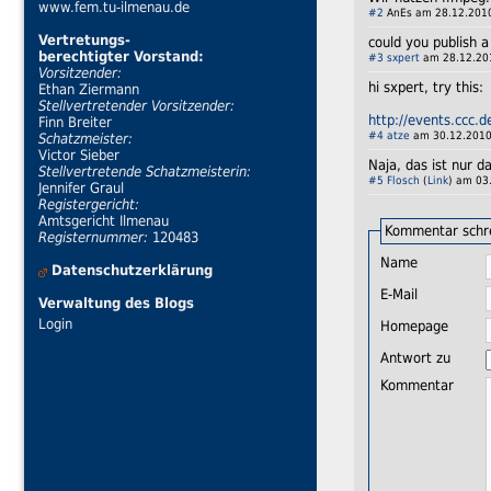
www.fem.tu-ilmenau.de
#2
AnEs am 28.12.2010
Vertretungs-
could you publish 
berechtigter Vorstand:
#3
sxpert
am 28.12.201
Vorsitzender:
hi sxpert, try this:
Ethan Ziermann
Stellvertretender Vorsitzender:
http://events.ccc.
Finn Breiter
#4
atze
am 30.12.2010
Schatzmeister:
Victor Sieber
Naja, das ist nur 
Stellvertretende Schatzmeisterin:
#5
Flosch
(
Link
) am 03
Jennifer Graul
Registergericht:
Amtsgericht Ilmenau
Kommentar schr
Registernummer:
120483
Name
Datenschutzerklärung
E-Mail
Verwaltung des Blogs
Login
Homepage
Antwort zu
Kommentar