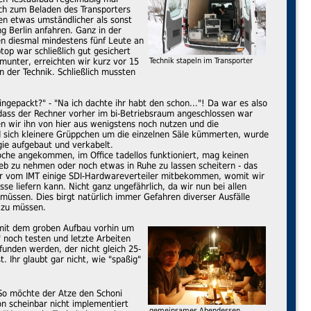
ich zum Beladen des Transporters
en etwas umständlicher als sonst
g Berlin anfahren. Ganz in der
en diesmal mindestens fünf Leute an
op war schließlich gut gesichert
munter, erreichten wir kurz vor 15
Technik stapeln im Transporter
 der Technik. Schließlich mussten
ngepackt?" - "Na ich dachte ihr habt den schon..."! Da war es also
dass der Rechner vorher im bi-Betriebsraum angeschlossen war
n wir ihn von hier aus wenigstens noch nutzen und die
nd sich kleinere Grüppchen um die einzelnen Säle kümmerten, wurde
gie aufgebaut und verkabelt.
che angekommen, im Office tadellos funktioniert, mag keinen
ieb zu nehmen oder noch etwas in Ruhe zu lassen scheitern - das
 wir vom IMT einige SDI-Hardwareverteiler mitbekommen, womit wir
sse liefern kann. Nicht ganz ungefährlich, da wir nun bei allen
müssen. Dies birgt natürlich immer Gefahren diverser Ausfälle
 zu müssen.
 mit dem groben Aufbau vorhin um
 noch testen und letzte Arbeiten
funden werden, der nicht gleich 25-
 Ihr glaubt gar nicht, wie "spaßig"
 So möchte der Atze den Schoni
n scheinbar nicht implementiert
gemeinsames Abendessen