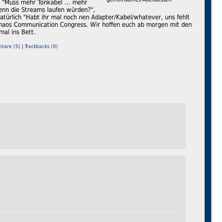
: "Muss mehr Tonkabel ... mehr
denn die Streams laufen würden?",
atürlich "Habt ihr mal noch nen Adapter/Kabel/whatever, uns fehlt
. Chaos Communication Congress. Wir hoffen euch ab morgen mit den
mal ins Bett.
tare (5)
|
Trackbacks (0)