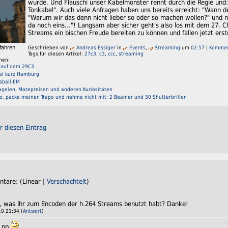
wurde. Und Flauschi unser Kabelmonster rennt durch die Regie und
Tonkabel". Auch viele Anfragen haben uns bereits erreicht: "Wann 
"Warum wir das denn nicht lieber so oder so machen wollen?" und n
da noch eins..."! Langsam aber sicher geht's also los mit dem 27
Streams ein bischen Freude bereiten zu können und fallen jetzt erst
fahren
Geschrieben von
Andreas Essiger
in
Events
,
Streaming
um
02:57
|
Kommen
Tags für diesen Artikel:
27c3
,
c3
,
ccc
,
streaming
men:
M auf dem 29C3
al kurz Hamburg
ssball-EM
ageien, Matepreisen und anderen Kuriositäten
lo, packe meinen Trapo und nehme nicht mit: 2 Beamer und 30 Shutterbrillen
r diesen Eintrag
tare: (Linear |
Verschachtelt
)
n, was Ihr zum Encoden der h.264 Streams benutzt habt? Danke!
0 21:34 (
Antwort
)
. np