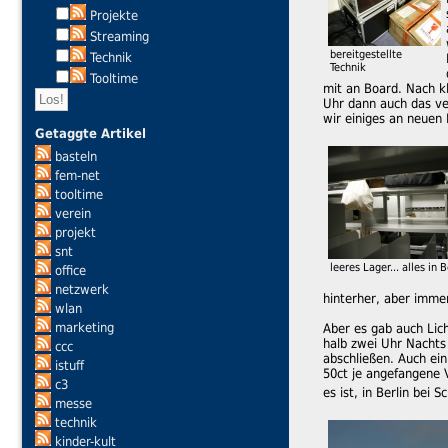
Projekte
Streaming
bereitgestellte
Technik
Technik
Tooltime
mit an Board. Nach k
Uhr dann auch das ve
wir einiges an neuen
Getaggte Artikel
basteln
fem-net
tooltime
verein
projekt
snt
leeres Lager... alles in B
office
netzwerk
hinterher, aber imme
wlan
marketing
Aber es gab auch Lic
halb zwei Uhr Nachts
ccc
abschließen. Auch ein
istuff
50ct je angefangene V
c3
es ist, in Berlin bei
messe
technik
kinder-kult