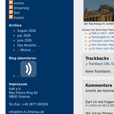
events
streaming
fem
Events
der Reichstag im vorbei
Archive
Artikel mit ähnlichen The
August 2026
FeM at 29C3 - Fe
July 2026
Reisetagebuch: M
June 2026
Floorball statt Fu
Von Duschen, Pap
Das Neueste ...
Ich fahre nach Os
Älteres ...
Blog abonnieren
Trackbacks
Trackback-URL fü
Keine Trackbacks
Impressum
Kommentare
FeM e.V.
Ansicht der Kommen
Max-Planck-Ring 6d
98693 Ilmenau
Darf ich mal frage
Tel./Fax: +49 3677 691929
#1
J0NES
am 28.12.201
info@fem.tu-ilmenau.de
Wir nutzen ffmpeg