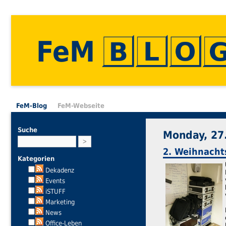
FeM
FeM-Blog
FeM-Webseite
Suche
Monday, 27
2. Weihnachts
Kategorien
Dekadenz
Events
iSTUFF
Marketing
News
Office-Leben