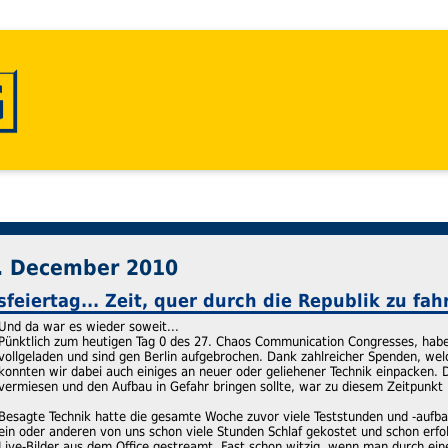
. December 2010
feiertag... Zeit, quer durch die Republik zu fah
Und da war es wieder soweit...
Pünktlich zum heutigen Tag 0 des 27. Chaos Communication Congresses, habe
vollgeladen und sind gen Berlin aufgebrochen. Dank zahlreicher Spenden, we
konnten wir dabei auch einiges an neuer oder geliehener Technik einpacken. Da
vermiesen und den Aufbau in Gefahr bringen sollte, war zu diesem Zeitpunkt
Besagte Technik hatte die gesamte Woche zuvor viele Teststunden und -aufba
ein oder anderen von uns schon viele Stunden Schlaf gekostet und schon erf
Live-Bilder aus dem Office gestreamt. Fast schon witzig, wenn man durch ei