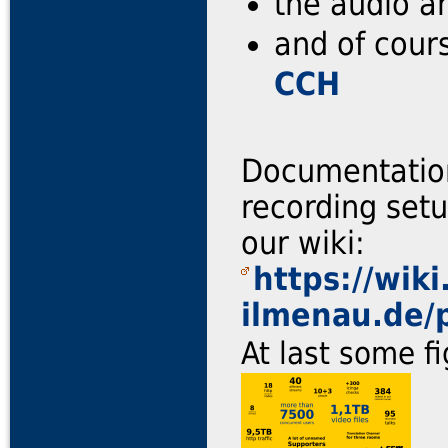
the audio a
and of cours
CCH
Documentation
recording setu
our wiki:
https://wiki
ilmenau.de/p
At last some fi