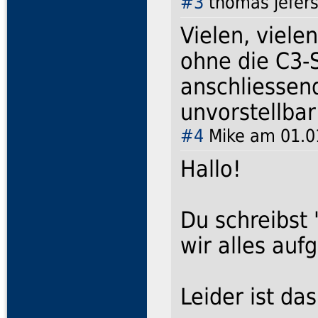
#3
thomas jefers
Vielen, viele
ohne die C3-
anschliessend
unvorstellba
#4
Mike am 01.01
Hallo!
Du schreibst
wir alles auf
Leider ist das