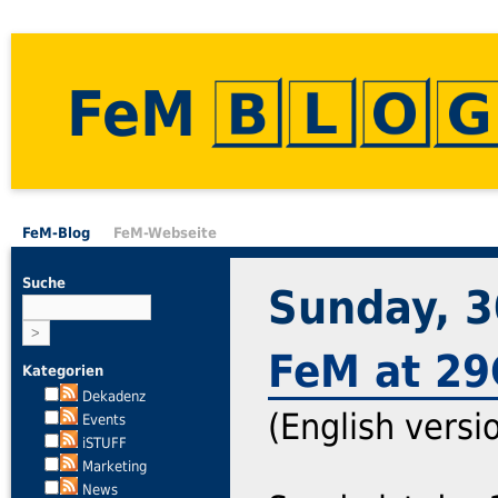
FeM
FeM-Blog
FeM-Webseite
Suche
Sunday, 
FeM at 29
Kategorien
Dekadenz
(English versi
Events
iSTUFF
Marketing
News