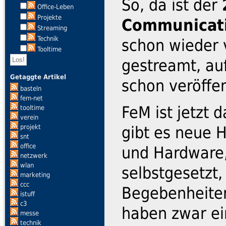
So, da ist der
Office-Leben
Projekte
Communicat
Streaming
Technik
schon wieder 
Tooltime
gestreamt, au
Getaggte Artikel
schon veröffen
basteln
fem-net
FeM ist jetzt 
tooltime
verein
projekt
gibt es neue 
snt
office
und Hardware,
netzwerk
wlan
selbstgesetzt
marketing
ccc
Begebenheiten
istuff
c3
haben zwar ei
messe
technik