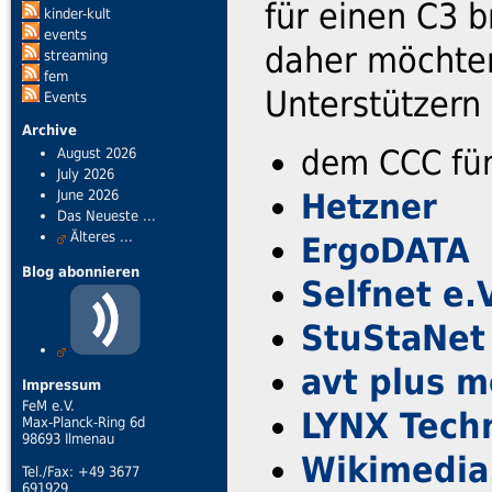
für einen C3 
kinder-kult
events
daher möchten
streaming
fem
Unterstützern
Events
Archive
dem CCC für
August 2026
July 2026
Hetzner
June 2026
Das Neueste ...
Älteres ...
ErgoDATA
Blog abonnieren
Selfnet e.V
StuStaNet 
avt plus m
Impressum
FeM e.V.
LYNX Tech
Max-Planck-Ring 6d
98693 Ilmenau
Wikimedia
Tel./Fax: +49 3677
691929