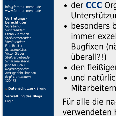
der
CCC
Org
info@fem.tu-ilmenau.de
www.fem.tu-ilmenau.de
Unterstützu
Vertretungs-
berechtigter
besonders 
Vorstand:
Vorsitzender:
immer exzel
Ethan Ziermann
Stellvertretender
Vorsitzender:
Bugfixen (n
Finn Breiter
Schatzmeister:
Victor Sieber
überall?!)
Stellvertretende
Schatzmeisterin:
den fleißig
Jennifer Graul
Registergericht:
Amtsgericht Ilmenau
und natürli
Registernummer:
120483
Mitarbeiter
Datenschutzerklärung
Verwaltung des Blogs
Für alle die 
Login
verwendeten H