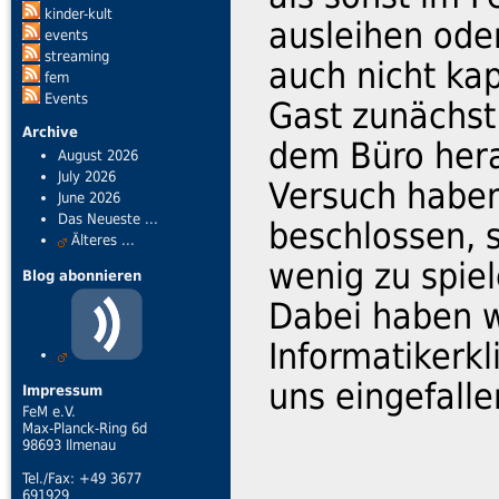
kinder-kult
ausleihen ode
events
streaming
auch nicht kap
fem
Events
Gast zunächst
Archive
dem Büro her
August 2026
July 2026
Versuch haben
June 2026
Das Neueste ...
beschlossen, 
Älteres ...
wenig zu spiel
Blog abonnieren
Dabei haben wi
Informatikerkl
uns eingefalle
Impressum
FeM e.V.
Max-Planck-Ring 6d
98693 Ilmenau
Tel./Fax: +49 3677
691929