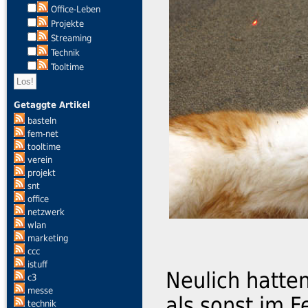
Office-Leben
Projekte
Streaming
Technik
Tooltime
Getaggte Artikel
basteln
fem-net
tooltime
verein
projekt
snt
office
netzwerk
wlan
marketing
ccc
istuff
Neulich hatte
c3
messe
als sonst im F
technik