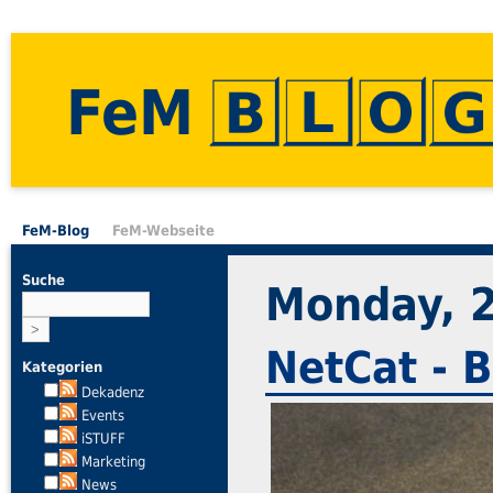
FeM
FeM-Blog
FeM-Webseite
Suche
Monday, 2
NetCat - 
Kategorien
Dekadenz
Events
iSTUFF
Marketing
News