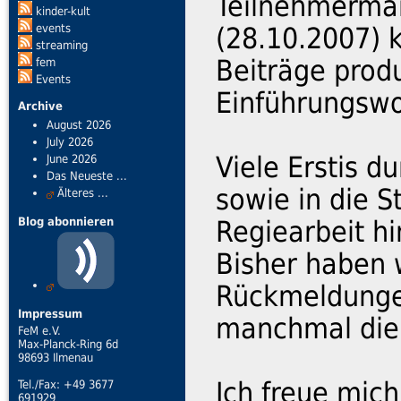
Teilnehmerma
kinder-kult
events
(28.10.2007) 
streaming
Beiträge produ
fem
Events
Einführungswo
Archive
August 2026
July 2026
Viele Erstis d
June 2026
Das Neueste ...
sowie in die S
Älteres ...
Blog abonnieren
Regiearbeit h
Bisher haben w
Rückmeldung
Impressum
manchmal die 
FeM e.V.
Max-Planck-Ring 6d
98693 Ilmenau
Ich freue mic
Tel./Fax: +49 3677
691929