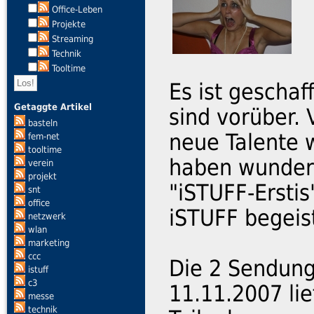
Office-Leben
Projekte
Streaming
Technik
Tooltime
Es ist gescha
Getaggte Artikel
sind vorüber. 
basteln
neue Talente 
fem-net
tooltime
haben wunderb
verein
projekt
"iSTUFF-Erstis
snt
office
iSTUFF begeist
netzwerk
wlan
marketing
ccc
Die 2 Sendun
istuff
c3
11.11.2007 lie
messe
technik