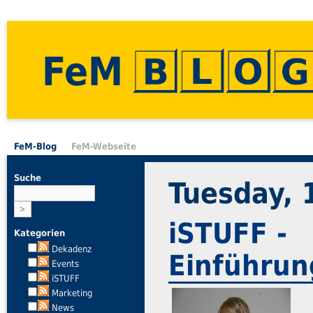
FeM
FeM-Blog
FeM-Webseite
Suche
Tuesday,
iSTUFF -
Kategorien
Dekadenz
Einführu
Events
iSTUFF
Marketing
News