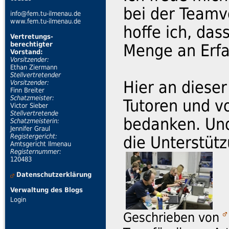
bei der Teamv
info@fem.tu-ilmenau.de
www.fem.tu-ilmenau.de
hoffe ich, das
Vertretungs-
berechtigter
Menge an Erf
Vorstand:
Vorsitzender:
Ethan Ziermann
Stellvertretender
Hier an dieser
Vorsitzender:
Finn Breiter
Schatzmeister:
Tutoren und v
Victor Sieber
Stellvertretende
bedanken. Und
Schatzmeisterin:
Jennifer Graul
Registergericht:
die Unterstüt
Amtsgericht Ilmenau
Registernummer:
120483
Datenschutzerklärung
Verwaltung des Blogs
Login
Geschrieben von