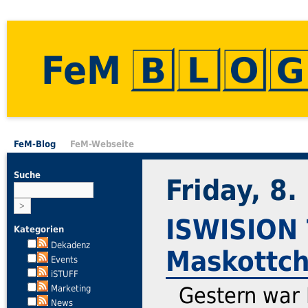
FeM
FeM-Blog
FeM-Webseite
Suche
Friday, 8
ISWISION 
Kategorien
Dekadenz
Maskottch
Events
iSTUFF
Gestern war 
Marketing
News