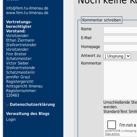
info@fem.tu-ilmenau.de
www.fem.tu-ilmenau.de
Kommentar schreiben
Vertretungs-
berechtigter
Name
Vorstand:
Vorsitzender:
E-Mail
Ethan Ziermann
Stellvertretender
Homepage
Vorsitzender:
Finn Breiter
Antwort zu
Schatzmeister:
Kommentar
Victor Sieber
Stellvertretende
Schatzmeisterin:
Jennifer Graul
Registergericht:
Amtsgericht Ilmenau
Registernummer:
120483
Umschließende Ster
Datenschutzerklärung
werden.
Standard-Text Smili
Verwaltung des Blogs
Login