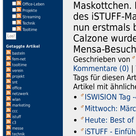
Maskottchen. 
Office-Leben
Projekte
des iSTUFF-Ma
Streaming
Technik
nun erstmals 
Tooltime
Calzone wurde
Mensa-Besuche
Getaggte Artikel
basteln
Geschrieben von
fem-net
tooltime
Kommentare (0)
|
verein
Tags für diesen Ar
projekt
snt
Artikel mit ähnli
office
netzwerk
ISWISION Tag -4
wlan
marketing
Mittwoch: Mär
ccc
istuff
Heute: Best of 
c3
messe
iSTUFF - Einf
technik