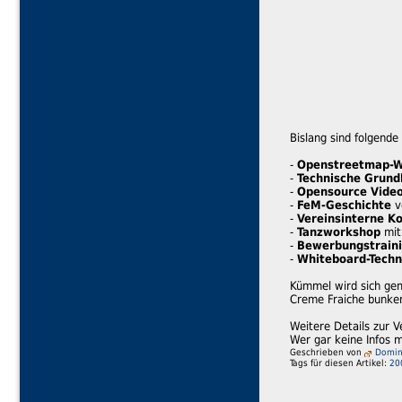
Bislang sind folgend
-
Openstreetmap-
-
Technische Grund
-
Opensource Vide
-
FeM-Geschichte
v
-
Vereinsinterne K
-
Tanzworkshop
mit
-
Bewerbungstrain
-
Whiteboard-Techn
Kümmel wird sich gem
Creme Fraiche bunker
Weitere Details zur V
Wer gar keine Infos 
Geschrieben von
Domini
Tags für diesen Artikel:
20