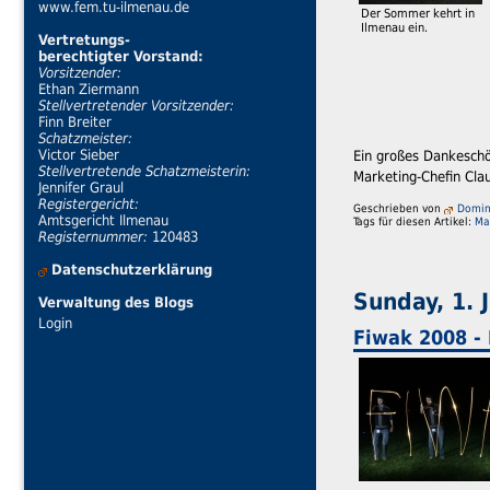
www.fem.tu-ilmenau.de
Der Sommer kehrt in
Ilmenau ein.
Vertretungs-
berechtigter Vorstand:
Vorsitzender:
Ethan Ziermann
Stellvertretender Vorsitzender:
Finn Breiter
Schatzmeister:
Victor Sieber
Ein großes Dankeschön
Stellvertretende Schatzmeisterin:
Marketing-Chefin Cla
Jennifer Graul
Registergericht:
Geschrieben von
Domini
Amtsgericht Ilmenau
Tags für diesen Artikel:
Ma
Registernummer:
120483
Datenschutzerklärung
Sunday, 1. 
Verwaltung des Blogs
Login
Fiwak 2008 -