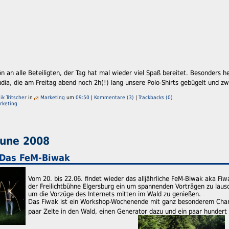
 an alle Beteiligten, der Tag hat mal wieder viel Spaß bereitet. Besonders 
udia, die am Freitag abend noch 2h(!) lang unsere Polo-Shirts gebügelt und z
k Tritscher
in
Marketing
um
09:50
|
Kommentare (3)
|
Trackbacks (0)
rketing
June 2008
 Das FeM-Biwak
Vom 20. bis 22.06. findet wieder das alljährliche FeM-Biwak aka Fiwak
der Freilichtbühne Elgersburg ein um spannenden Vorträgen zu laus
um die Vorzüge des Internets mitten im Wald zu genießen.
Das Fiwak ist ein Workshop-Wochenende mit ganz besonderem Charakt
paar Zelte in den Wald, einen Generator dazu und ein paar hundert