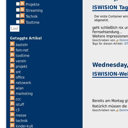
Projekte
ISWISION Tag 
Streaming
Technik
Der erste Container wir
abgesetzt.
Tooltime
geht schließlich nix 
Fernsehsendung...
Weitere Impressionen
Getaggte Artikel
Geschrieben von
Domini
Tags für diesen Artikel:
iS
basteln
fem-net
tooltime
verein
Wednesday, 
projekt
snt
ISWISION-We
office
netzwerk
wlan
marketing
ccc
Bereits am Montag gi
istuff
Natürlich müssen die
c3
Geschrieben von
Domini
messe
technik
kinder-kult