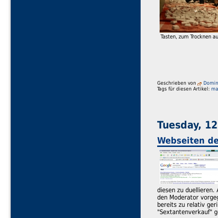
Tasten, zum Trocknen au
Geschrieben von
Domini
Tags für diesen Artikel:
ma
Tuesday, 12
Webseiten de
diesen zu duellieren
den Moderator vorgeg
bereits zu relativ ge
"Sextantenverkauf" g