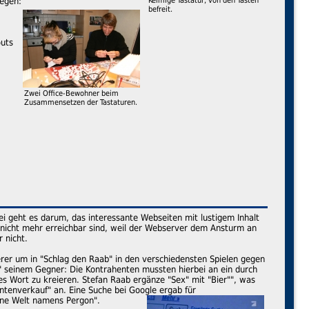
legen:
Keimige Tastatur, von den Tasten
befreit.
outs
Zwei Office-Bewohner beim
Zusammensetzen der Tastaturen.
ei geht es darum, das interessante Webseiten mit lustigem Inhalt
m nicht mehr erreichbar sind, weil der Webserver dem Ansturm an
 nicht.
erer um in "Schlag den Raab" in den verschiedensten Spielen gegen
" seinem Gegner: Die Kontrahenten mussten hierbei an ein durch
 Wort zu kreieren. Stefan Raab ergänze "Sex" mit "Bier"", was
Tantenverkauf" an. Eine Suche bei Google ergab für
ine Welt namens Pergon".