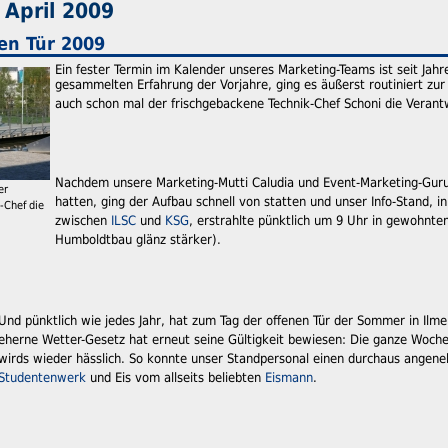
 April 2009
en Tür 2009
Ein fester Termin im Kalender unseres Marketing-Teams ist seit Jahr
gesammelten Erfahrung der Vorjahre, ging es äußerst routiniert zur
auch schon mal der frischgebackene Technik-Chef Schoni die Vera
Nachdem unsere Marketing-Mutti Caludia und Event-Marketing-Guru 
er
hatten, ging der Aufbau schnell von statten und unser Info-Stand, 
-Chef die
zwischen
ILSC
und
KSG
, erstrahlte pünktlich um 9 Uhr in gewohnt
Humboldtbau glänz stärker).
Und pünktlich wie jedes Jahr, hat zum Tag der offenen Tür der Sommer in Ilm
eherne Wetter-Gesetz hat erneut seine Gültigkeit bewiesen: Die ganze Woche
wirds wieder hässlich. So konnte unser Standpersonal einen durchaus angen
Studentenwerk
und Eis vom allseits beliebten
Eismann
.