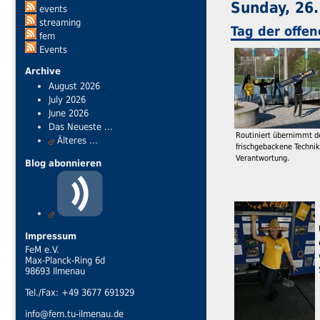
Sunday, 26.
events
streaming
Tag der offen
fem
Events
Archive
August 2026
July 2026
June 2026
Das Neueste ...
Routiniert übernimmt d
Älteres ...
frischgebackene Technik
Verantwortung.
Blog abonnieren
Impressum
FeM e.V.
Max-Planck-Ring 6d
98693 Ilmenau
Tel./Fax: +49 3677 691929
info@fem.tu-ilmenau.de