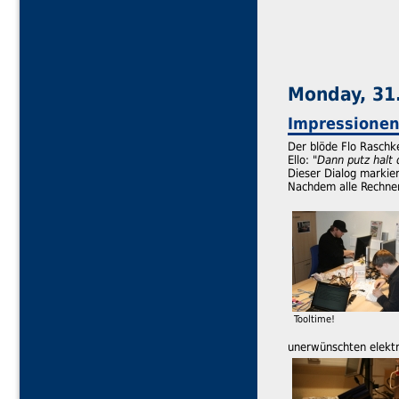
Monday, 31
Impressionen
Der blöde Flo Raschke
Ello: "
Dann putz halt d
Dieser Dialog markier
Nachdem alle Rechner
Tooltime!
unerwünschten elekt