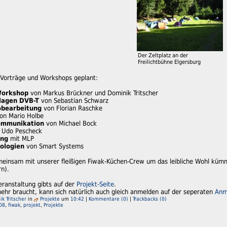
Der Zeltplatz an der
Freilichtbühne Elgersburg
e Vorträge und Workshops geplant:
Workshop
von Markus Brückner und Dominik Tritscher
lagen DVB-T
von Sebastian Schwarz
obearbeitung
von Florian Raschke
on Mario Holbe
ommunikation
von Michael Bock
 Udo Pescheck
ing
mit MLP
ologien
von Smart Systems
einsam mit unserer fleißigen Fiwak-Küchen-Crew um das leibliche Wohl kümm
n).
eranstaltung gibts auf der
Projekt-Seite
.
mehr braucht, kann sich natürlich auch gleich anmelden auf der seperaten
Anm
k Tritscher
in
Projekte
um
10:42
|
Kommentare (0)
|
Trackbacks (0)
08
,
fiwak
,
projekt
,
Projekte