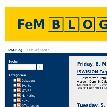
FeM
FeM-Blog
FeM-Webseite
Suche
Friday, 8. 
ISWISION Tag
Kategorien
Gestern war Premie
Dekadenz
werden. Dominik Calz
Geschrieben von
Domini
Events
Tags für diesen Artikel:
iS
iSTUFF
Marketing
News
Tuesday, 5.
Office-Leben