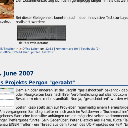
Der Zusammenbau zog sich dann geringfügig länger hin als das Zer
Bei dieser Gelegenheit konnten auch neue, innovative Tastatur-Lay
sgelegt.
realisiert werden:
Die FeM Web-Tastatur.
k Tritscher
in
Office-Leben
um
22:52
|
Kommentare (0)
|
Trackbacks (0)
c
,
office
,
Office-Leben
,
putzen
,
tastatur
. June 2007
s Projekts Pergon "geraabt"
Dem ein oder anderen ist der Begriff "geslashdotted" bekannt - dab
oder Neuigkeiten kurz nach Ihrer Veröffentlichung auf slashdot.co
Besuchern nicht mehr standhält. Nun ja, "geslashdotted" wurden wir
Stefan Raab stellt sich auf ProSieben regelmäßig einem Herausford
. Am vergangenen Samstag stellte er sich auch im Wettbewerb "Suchmaschine
ebenes Wort eine Nachsilbe anhängen um ein möglichst selten vorkommendes
ringer Trefferquote führte. Sein Gegenüber, Peter Dietrich aus Herne, fügte "
enau EINEN Treffer - ein Thread aus dem Forum des UO-Projektes der FeM "E