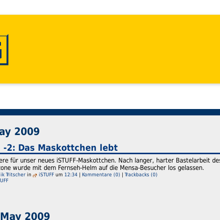
May 2009
 -2: Das Maskottchen lebt
re für unser neues iSTUFF-Maskottchen. Nach langer, harter Bastelarbeit de
one wurde mit dem Fernseh-Helm auf die Mensa-Besucher los gelassen.
k Tritscher
in
iSTUFF
um
12:34
|
Kommentare (0)
|
Trackbacks (0)
TUFF
 May 2009