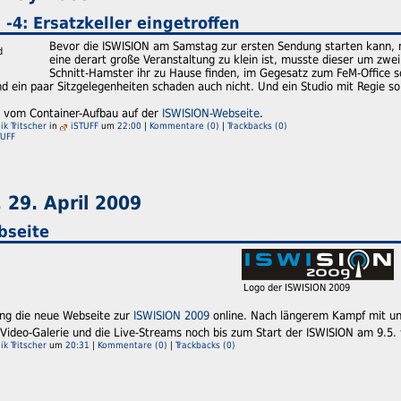
-4: Ersatzkeller eingetroffen
Bevor die ISWISION am Samstag zur ersten Sendung starten kann, m
d
eine derart große Veranstaltung zu klein ist, musste dieser um zwei
Schnitt-Hamster ihr zu Hause finden, im Gegesatz zum FeM-Office s
und ein paar Sitzgelegenheiten schaden auch nicht. Und ein Studio mit Regie sol
 vom Container-Aufbau auf der
ISWISION-Webseite
.
k Tritscher
in
iSTUFF
um
22:00
|
Kommentare (0)
|
Trackbacks (0)
TUFF
29. April 2009
bseite
Logo der ISWISION 2009
ng die neue Webseite zur
ISWISION 2009
online. Nach längerem Kampf mit un
 Video-Galerie und die Live-Streams noch bis zum Start der ISWISION am 9.5
k Tritscher
um
20:31
|
Kommentare (0)
|
Trackbacks (0)