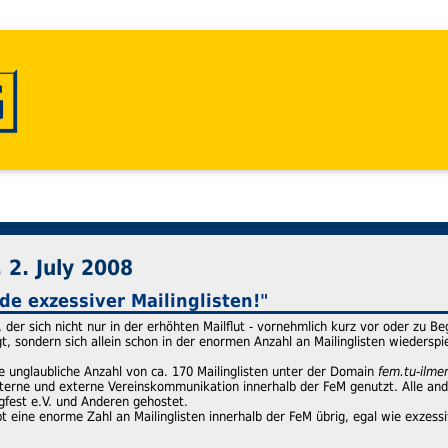
2. July 2008
e exzessiver Mailinglisten!"
h, der sich nicht nur in der erhöhten Mailflut - vornehmlich kurz vor oder zu B
gt, sondern sich allein schon in der enormen Anzahl an Mailinglisten wiederspi
 unglaubliche Anzahl von ca. 170 Mailinglisten unter der Domain
fem.tu-ilme
interne und externe Vereinskommunikation innerhalb der FeM genutzt. Alle an
gfest e.V. und Anderen gehostet.
bt eine enorme Zahl an Mailinglisten innerhalb der FeM übrig, egal wie exzessi