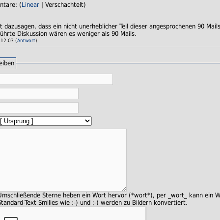
ntare: (
Linear
| Verschachtelt)
cht dazusagen, dass ein nicht unerheblicher Teil dieser angesprochenen 90 Ma
führte Diskussion wären es weniger als 90 Mails.
12:03 (
Antwort
)
eiben
Umschließende Sterne heben ein Wort hervor (*wort*), per _wort_ kann ein W
Standard-Text Smilies wie :-) und ;-) werden zu Bildern konvertiert.