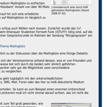
edium Mailingliste zu entfachen.
nfassbare" Anzahl von über 90 Mails
Listenübersicht aller durch FeM
gehosteten Mailinglisten (Stand:
2008-07-02)
auf hin sich eine erhebliche
auf Mailinglisten im Vergleich zu
ern schlug auch Wellen nach Aussen. Zunächst wurde das
hsf
beim Ilmenauer Studenten Fernseh Funk (iSTUFF) tätig sind, auf die
 einer Gesprächsrunde im Rahmen der Sendung "
Morgengrauen
" am
hema Mailingliste
ich zu der Diskussion über die Mailingliste eine hitzige Debatte
m sich der Vereinsexterne anhand dessen, was er von Freunden und
weise bot sich durch die beiden sehr ähnlich geführten
bachter sehr gut die Möglichkeit zwei verschiedene
 zu vergleichen.
s geht tagtäglich mit den unterschiedlichsten
, SMS, Mail, Foren oder das hier so heiß diskutierte Medium
nterteilen. So kann es zum Beispiel einen enormen Unterschied
Letzterem muß ich nicht einmal darauf achten, das ich nicht die
mit zum Teil groß geworden, wie