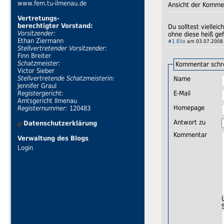
www.fem.tu-ilmenau.de
Ansicht der Komme
Vertretungs-
berechtigter Vorstand:
Du solltest viellei
Vorsitzender:
ohne diese heiß ge
Ethan Ziermann
#1
Ello
am 03.07.2008 
Stellvertretender Vorsitzender:
Finn Breiter
Schatzmeister:
Kommentar schr
Victor Sieber
Stellvertretende Schatzmeisterin:
Name
Jennifer Graul
E-Mail
Registergericht:
Amtsgericht Ilmenau
Homepage
Registernummer:
120483
Antwort zu
Datenschutzerklärung
Kommentar
Verwaltung des Blogs
Login