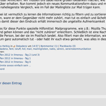
 oder Ähnlichem. Wir müssen uns dabei keine großen Gedanken machen, wie 
rüber erhalten. Nun kommt jedoch ein neues Kommunikationsform dazu und 
naheliegenste Vergleich, wie im Fall der Mailingliste zur Mail trügen kann.
ei ist vermutlich zu lernen die Informationen richtig zu filtern und zu sortie
, wann er dem Gegenüber nicht mehr zuhört, man tut es einfach und lächelt
zu damit dieser den Eindruck erhält immernoch die ungeteilte Aufmerksamkeit
 es für diese Punkte spezielle Hilfsmittel: Mailprogramme, wie z.B.: Mozilla T
d gehen können und das "nicht zuhören" erleichtern. Schließlich ist eine Nachr
ie Person, bei der sie im Postfach landet. Also filtert man die Information, 
 ganz automatisch tut - oder habt ihr euch etwa gemerkt, was alles in dies
s Helbig
in
Dekadenz
um
14:57
|
Kommentar (1)
|
Trackbacks (0)
kadenz
,
fem; istuff
,
hsf
,
mail
,
mailinglisten
,
radio
,
verein
,
vereinskommunikation
men:
fen 2012 in Ilmenau - Tag 2 (und 3)
fen 2012 in Ilmenau - Tag 1
fen 2012 in Ilmenau - Tag 0
önnte soooo einfach sein ...
kord
r diesen Eintrag