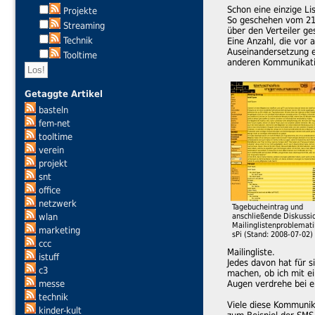
Schon eine einzige L
Projekte
So geschehen vom 21.
Streaming
über den Verteiler g
Technik
Eine Anzahl, die vor 
Auseinandersetzung en
Tooltime
anderen Kommunikat
Getaggte Artikel
basteln
fem-net
tooltime
verein
projekt
snt
office
netzwerk
Tagebucheintrag und
wlan
anschließende Diskussi
Mailinglistenproblemat
marketing
sPi (Stand: 2008-07-02)
ccc
Mailingliste.
istuff
Jedes davon hat für s
c3
machen, ob ich mit ei
messe
Augen verdrehe bei e
technik
Viele diese Kommunik
kinder-kult