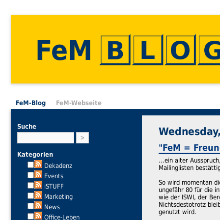
FeM
FeM-Blog
FeM-Webseite
Suche
Wednesday, 
"FeM = Freund
Kategorien
...ein alter Ausspruc
Dekadenz
Mailinglisten bestätti
Events
So wird momentan die
iSTUFF
ungefähr 80 für die 
Marketing
wie der ISWI, der Ber
Nichtsdestotrotz blei
News
genutzt wird.
Office-Leben