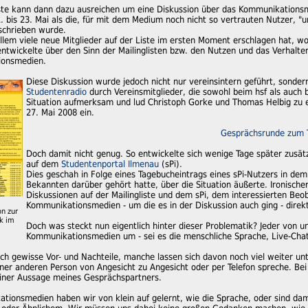
iste kann dann dazu ausreichen um eine Diskussion über das Kommunikationsm
 bis 23. Mai als die, für mit dem Medium noch nicht so vertrauten Nutzer, "u
eschrieben wurde.
allem viele neue Mitglieder auf der Liste im ersten Moment erschlagen hat, wor
twickelte über den Sinn der Mailinglisten bzw. den Nutzen und das Verhalten 
ionsmedien.
Diese Diskussion wurde jedoch nicht nur vereinsintern geführt, sond
Studentenradio
durch Vereinsmitglieder, die sowohl beim hsf als auch 
Situation aufmerksam und lud Christoph Gorke und Thomas Helbig zu
27. Mai 2008 ein.
Gesprächsrunde zum T
Doch damit nicht genug. So entwickelte sich wenige Tage später zusätzl
auf dem
Studentenportal Ilmenau
(sPi).
Dies geschah in Folge eines Tagebucheintrags eines sPi-Nutzers in de
Bekannten darüber gehört hatte, über die Situation äußerte. Ironischer
Diskussionen auf der Mailingliste und dem sPi, dem interessierten Beo
Kommunikationsmedien - um die es in der Diskussion auch ging - direkt
on zur
ik im
Doch was steckt nun eigentlich hinter dieser Problematik? Jeder von un
Kommunikationsmedien um - sei es die menschliche Sprache, Live-Chats
ich gewisse Vor- und Nachteile, manche lassen sich davon noch viel weiter u
ner anderen Person von Angesicht zu Angesicht oder per Telefon spreche. Bei 
iner Aussage meines Gesprächspartners.
ationsmedien haben wir von klein auf gelernt, wie die Sprache, oder sind da