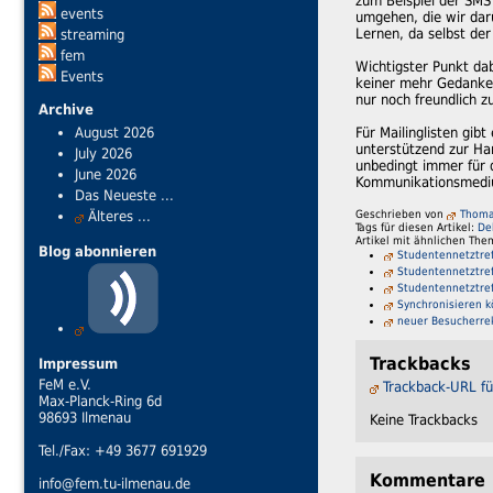
zum Beispiel der SMS
events
umgehen, die wir da
Lernen, da selbst der 
streaming
fem
Wichtigster Punkt dab
Events
keiner mehr Gedanken
nur noch freundlich 
Archive
August 2026
Für Mailinglisten gibt
unterstützend zur Han
July 2026
unbedingt immer für d
June 2026
Kommunikationsmedium
Das Neueste ...
Geschrieben von
Thoma
Älteres ...
Tags für diesen Artikel:
De
Artikel mit ähnlichen The
Blog abonnieren
Studentennetztref
Studentennetztref
Studentennetztref
Synchronisieren k
neuer Besucherre
Trackbacks
Impressum
FeM e.V.
Trackback-URL fü
Max-Planck-Ring 6d
98693 Ilmenau
Keine Trackbacks
Tel./Fax: +49 3677 691929
Kommentare
info@fem.tu-ilmenau.de