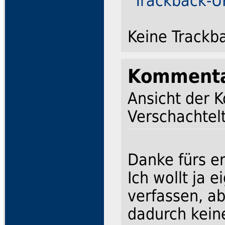
Trackback-UR
Keine Trackb
Komment
Ansicht der 
Verschachtelt
Danke fürs er
Ich wollt ja 
verfassen, ab
dadurch kein