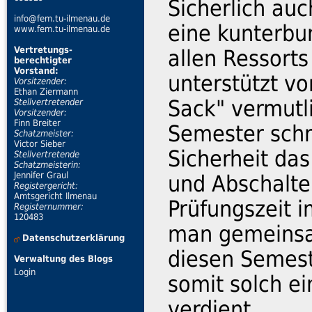
Sicherlich auc
info@fem.tu-ilmenau.de
eine kunterbu
www.fem.tu-ilmenau.de
Vertretungs-
allen Ressort
berechtigter
Vorstand:
unterstützt v
Vorsitzender:
Ethan Ziermann
Sack" vermutli
Stellvertretender
Vorsitzender:
Finn Breiter
Semester schm
Schatzmeister:
Victor Sieber
Sicherheit d
Stellvertretende
Schatzmeisterin:
Jennifer Graul
und Abschalte
Registergericht:
Amtsgericht Ilmenau
Prüfungszeit i
Registernummer:
120483
man gemeinsam
Datenschutzerklärung
diesen Semeste
Verwaltung des Blogs
Login
somit solch e
verdient.