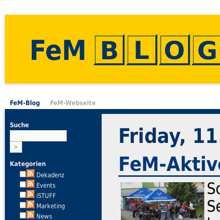
FeM
FeM-Blog
FeM-Webseite
Suche
Friday, 11
FeM-Aktiv
Kategorien
Dekadenz
S
Events
iSTUFF
S
Marketing
News