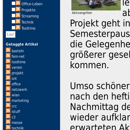
l
Office-Leben
a
Projekte
Aktivengrillen
Streaming
Projekt geht i
Technik
Tooltime
Semesterpaus
die Gelegenhe
Getaggte Artikel
basteln
größerer gese
fem-net
kommen.
tooltime
verein
projekt
snt
Umso schöner 
office
netzwerk
nach den heft
wlan
marketing
Nachmittag d
ccc
istuff
wieder aufkla
c3
messe
erwarteten Ak
technik