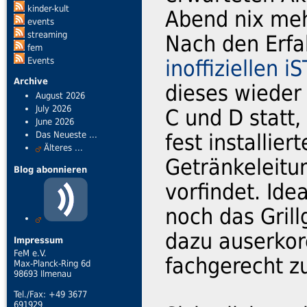
kinder-kult
Abend nix meh
events
streaming
Nach den Erf
fem
Events
inoffiziellen 
Archive
dieses wiede
August 2026
July 2026
C und D statt
June 2026
Das Neueste ...
fest installier
Älteres ...
Getränkeleitu
Blog abonnieren
vorfindet. Id
noch das Gril
dazu auserko
Impressum
FeM e.V.
fachgerecht z
Max-Planck-Ring 6d
98693 Ilmenau
Tel./Fax: +49 3677
691929