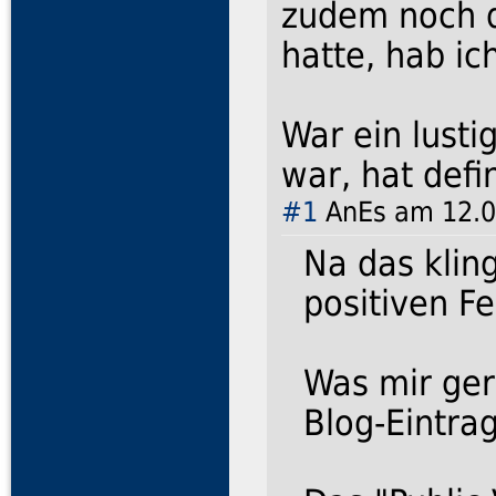
zudem noch 
hatte, hab ic
War ein lusti
war, hat defi
#1
AnEs am 12.0
Na das klin
positiven 
Was mir ger
Blog-Eintra