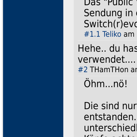
Das "Public
Sendung in 
Switch(r)ev
#1.1
Teliko
am 1
Hehe.. du has
verwendet...
#2
THamTHon am 
Öhm...nö!
Die sind nu
entstanden.
unterschiedl