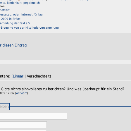
ents
,
kinder-kult
,
pegelmolch
men:
lettert
essetag, oder: Internet für lau
 2009 in Erfurt
sammlung der FeM e.V.
e-Blogging von der Mitgliederversammlung
r diesen Eintrag
ntare: (
Linear
| Verschachtelt)
 Gibts nichts sinnvolleres zu berichten? Und was überhaupt für ein Stand?
009 12:06 (
Antwort
)
eiben