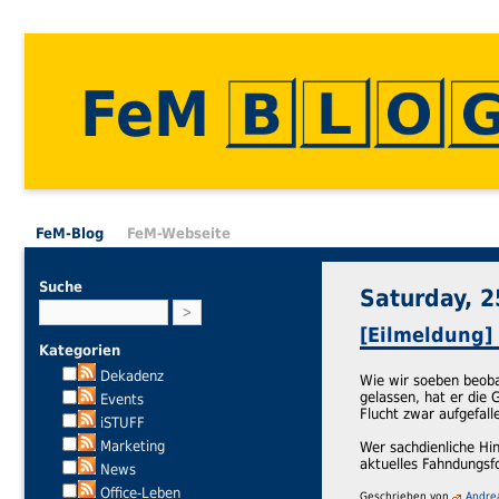
FeM
FeM-Blog
FeM-Webseite
Suche
Saturday, 2
[Eilmeldung]
Kategorien
Dekadenz
Wie wir soeben beobac
gelassen, hat er die 
Events
Flucht zwar aufgefall
iSTUFF
Marketing
Wer sachdienliche Hi
aktuelles Fahndungsf
News
Office-Leben
Geschrieben von
Andre