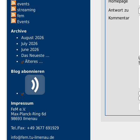
Homepage
events
streaming
Antwort zu
fem
Kommentar
Events
Archive
August 2026
July 2026
June 2026
Das Neueste ...
Älteres ...
Blog abonnieren
Impressum
FeM e.V.
Max-Planck-Ring 6d
98693 Ilmenau
Tel./Fax: +49 3677 691929
info@fem.tu-ilmenau.de