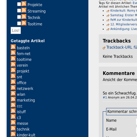
Tags für diesen Artikel:
Ev
Projekte
Artikel mit ähnlichen The
Kinderkult: Romy k
Streaming
Samstag: Erster M
Technik
FeM zur Kinderkult
Tooltime
12. Mitgliederver
Ankündigung: Liv
Trackbacks
Getaggte Artikel
Trackback-URL fü
basteln
fem-net
Keine Trackbacks
tooltime
verein
projekt
Kommentare
snt
Ansicht der Komme
office
netzwerk
So ein Schwachfug.
wlan
#1
Anonym am 26.04.2
marketing
ccc
Kommentar schr
istuff
c3
Name
messe
technik
E-Mail
kinder-kult