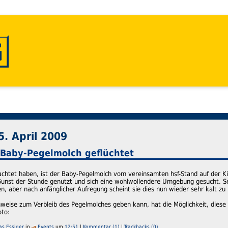
5. April 2009
 Baby-Pegelmolch geflüchtet
htet haben, ist der Baby-Pegelmolch vom vereinsamten hsf-Stand auf der Kinde
Gunst der Stunde genutzt und sich eine wohlwollendere Umgebung gesucht. Sei
en, aber nach anfänglicher Aufregung scheint sie dies nun wieder sehr kalt zu 
nweise zum Verbleib des Pegelmolches geben kann, hat die Möglichkeit, diese
oto:
as Essiger
in
Events
um
12:51
|
Kommentar (1)
|
Trackbacks (0)