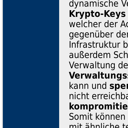
dynamische V
Krypto-Keys
welcher der A
gegenüber de
Infrastruktur 
außerdem Schni
Verwaltung d
Verwaltungss
kann und
spe
nicht erreichb
kompromitie
Somit können 
mit ähnliche 