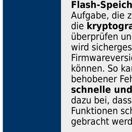
Flash-Speic
Aufgabe, die z
die
kryptogra
überprüfen un
wird sicherges
Firmwarevers
können. So kan
behobener Feh
schnelle und
dazu bei, das
Funktionen sc
gebracht wer