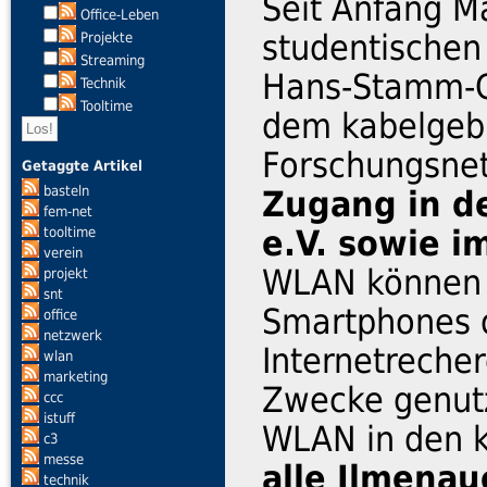
Seit Anfang M
Office-Leben
studentischen
Projekte
Streaming
Hans-Stamm-C
Technik
Tooltime
dem kabelge
Forschungsne
Getaggte Artikel
basteln
Zugang in d
fem-net
e.V. sowie i
tooltime
verein
WLAN können 
projekt
snt
Smartphones o
office
netzwerk
Internetreche
wlan
marketing
Zwecke genutz
ccc
istuff
WLAN in den
c3
messe
alle Ilmena
technik