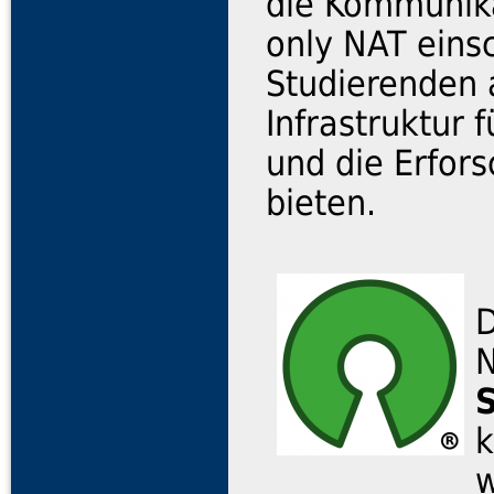
die Kommunika
only NAT eins
Studierenden 
Infrastruktur 
und die Erfor
bieten.
D
k
w