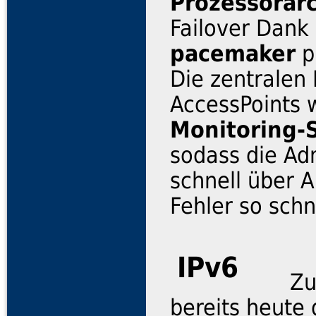
Prozessorar
Failover Dank
pacemaker
p
Die zentralen
AccessPoints 
Monitoring-
sodass die Adm
schnell über 
Fehler so sch
IPv6
Z
bereits heute 