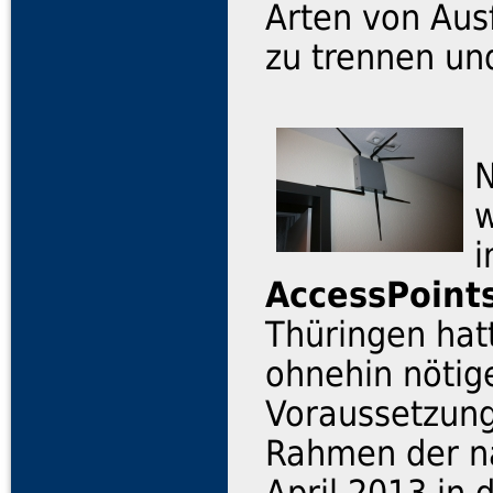
Arten von Aus
zu trennen und
N
AccessPoint
Thüringen hat
ohnehin nötig
Voraussetzung
Rahmen der n
April 2013 in