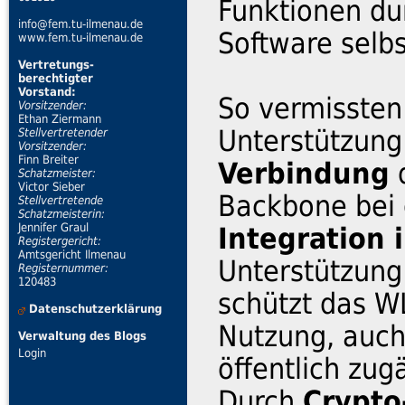
Funktionen du
info@fem.tu-ilmenau.de
Software selb
www.fem.tu-ilmenau.de
Vertretungs-
berechtigter
Vorstand:
So vermissten
Vorsitzender:
Ethan Ziermann
Unterstützung
Stellvertretender
Vorsitzender:
Finn Breiter
Verbindung
d
Schatzmeister:
Victor Sieber
Backbone bei 
Stellvertretende
Schatzmeisterin:
Jennifer Graul
Integration 
Registergericht:
Amtsgericht Ilmenau
Unterstützun
Registernummer:
120483
schützt das W
Datenschutzerklärung
Nutzung, auch
Verwaltung des Blogs
Login
öffentlich zugä
Durch
Crypto