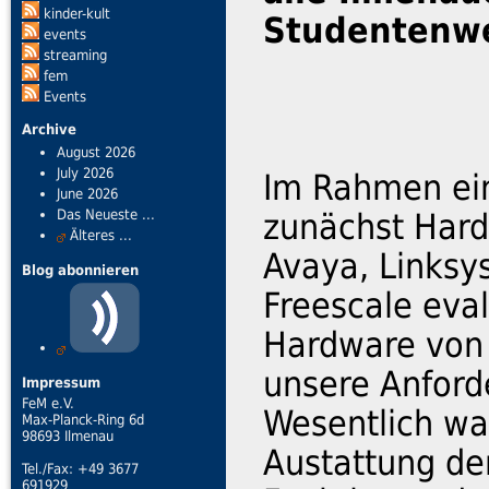
kinder-kult
Studentenw
events
streaming
fem
Events
Archive
August 2026
July 2026
Im Rahmen ein
June 2026
Das Neueste ...
zunächst Hard
Älteres ...
Avaya, Linksy
Blog abonnieren
Freescale eval
Hardware von 
unsere Anfor
Impressum
FeM e.V.
Wesentlich war
Max-Planck-Ring 6d
98693 Ilmenau
Austattung de
Tel./Fax: +49 3677
691929