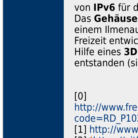
von
IPv6
für 
Das
Gehäuse
einem Ilmenau
Freizeit entwic
Hilfe eines
3D
entstanden (s
[0]
http://www.fr
code=RD_P1
[1]
http://ww