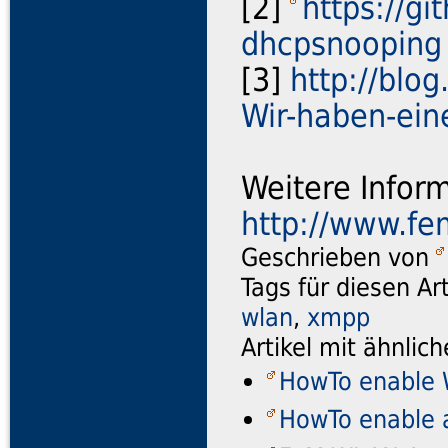
[2]
https://g
dhcpsnooping
[3]
http://blo
Wir-haben-ein
Weitere Inform
http://www.fe
Geschrieben von
Tags für diesen Ar
wlan
,
xmpp
Artikel mit ähnli
HowTo enable 
HowTo enable 