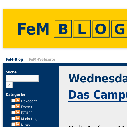
FeM
FeM-Blog
FeM-Webseite
Suche
Wednesday
Das Camp
Kategorien
Dekadenz
Events
iSTUFF
Marketing
News