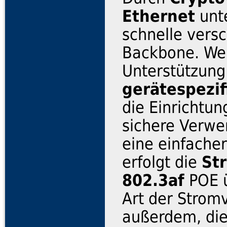
Ethernet
unte
schnelle vers
Backbone. Wei
Unterstützun
gerätespezi
die Einrichtun
sichere Verwe
eine einfacher
erfolgt die
St
802.3af
POE ü
Art der Strom
außerdem, die 