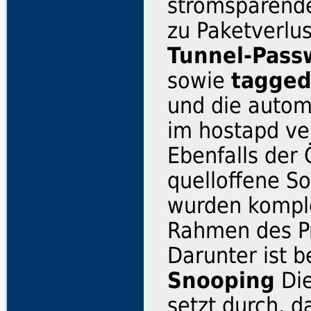
stromsparende
zu Paketverlus
Tunnel-Pass
sowie
tagge
und die autom
im hostapd ve
Ebenfalls der Ö
quelloffene So
wurden komple
Rahmen des Pr
Darunter ist b
Snooping
Di
setzt durch, d