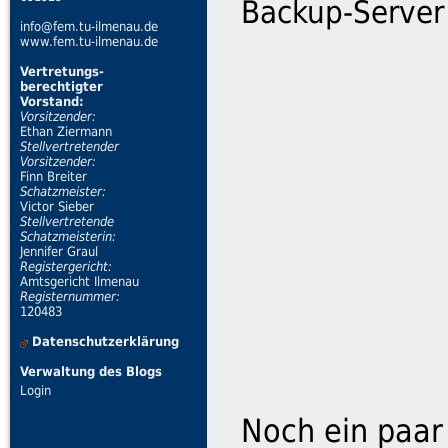
Backup-Server
info@fem.tu-ilmenau.de
www.fem.tu-ilmenau.de
Vertretungs-
berechtigter
Vorstand:
Vorsitzender:
Ethan Ziermann
Stellvertretender
Vorsitzender:
Finn Breiter
Schatzmeister:
Victor Sieber
Stellvertretende
Schatzmeisterin:
Jennifer Graul
Registergericht:
Amtsgericht Ilmenau
Registernummer:
120483
Datenschutzerklärung
Verwaltung des Blogs
Login
Noch ein paar