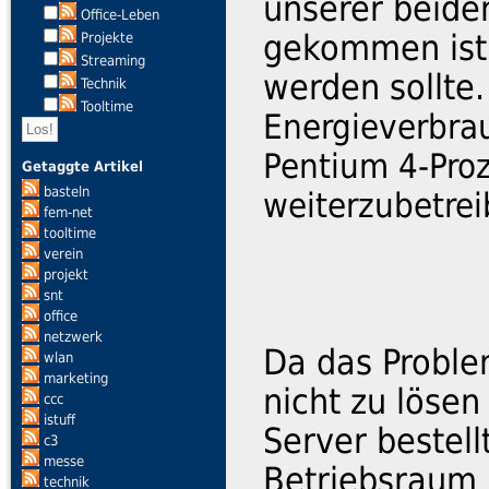
unserer beide
Office-Leben
gekommen ist,
Projekte
Streaming
werden sollte
Technik
Tooltime
Energieverbra
Pentium 4-Proz
Getaggte Artikel
basteln
weiterzubetrei
fem-net
tooltime
verein
projekt
snt
office
netzwerk
Da das Proble
wlan
marketing
nicht zu löse
ccc
istuff
Server bestel
c3
messe
Betriebsraum 
technik