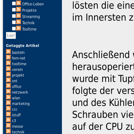
lösten die ein
Office-Leben
Projekte
im Innersten 
Streaming
Technik
Tooltime
Getaggte Artikel
Anschließend 
basteln
fem-net
herausoperier
tooltime
verein
projekt
wurde mit Tupf
snt
office
folgte der ve
netzwerk
wlan
und des Kühler
marketing
ccc
Schrauben vie
istuff
c3
auf der CPU z
messe
technik