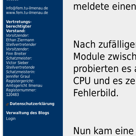
meldete einen
info@fem.tu-ilmenau.de
www.fem.tu-ilmenau.de
Vertretungs-
berechtigter
Vorstand:
Vorsitzender:
Ethan Ziermann
Nach zufällig
Stellvertretender
Vorsitzender:
Module zwisch
Finn Breiter
Schatzmeister:
Victor Sieber
probierten es
Stellvertretende
Schatzmeisterin:
Jennifer Graul
CPU und es zei
Registergericht:
Amtsgericht Ilmenau
Fehlerbild.
Registernummer:
120483
Datenschutzerklärung
Verwaltung des Blogs
Login
Nun kam eine 