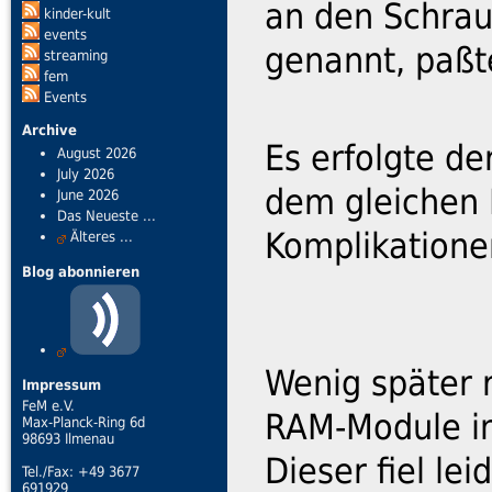
an den Schrau
kinder-kult
events
genannt, paßt
streaming
fem
Events
Archive
Es erfolgte d
August 2026
July 2026
dem gleichen 
June 2026
Das Neueste ...
Komplikatione
Älteres ...
Blog abonnieren
Wenig später 
Impressum
FeM e.V.
RAM-Module in
Max-Planck-Ring 6d
98693 Ilmenau
Dieser fiel le
Tel./Fax: +49 3677
691929