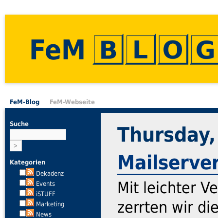
FeM
FeM-Blog
FeM-Webseite
Suche
Thursday
Mailserv
Kategorien
Dekadenz
Mit leichter V
Events
iSTUFF
zerrten wir di
Marketing
News