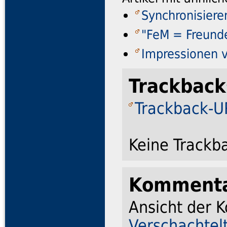
Synchronisieren
"FeM = Freunde
Impressionen 
Trackback
Trackback-UR
Keine Trackb
Komment
Ansicht der 
Verschachtel