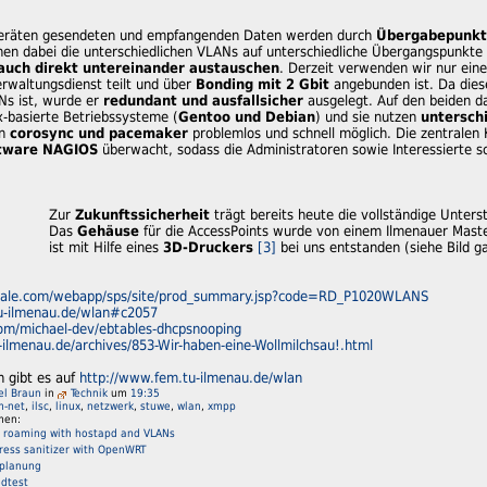
eräten gesendeten und empfangenden Daten werden durch
Übergabepunk
en dabei die unterschiedlichen VLANs auf unterschiedliche Übergangspunkte 
auch direkt untereinander austauschen
. Derzeit verwenden wir nur ein
waltungsdienst teilt und über
Bonding mit 2 Gbit
angebunden ist. Da diese
s ist, wurde er
redundant und ausfallsicher
ausgelegt. Auf den beiden d
x-basierte Betriebssysteme (
Gentoo und Debian
) und sie nutzen
untersch
on
corosync und pacemaker
problemlos und schnell möglich. Die zentrale
ftware NAGIOS
überwacht, sodass die Administratoren sowie Interessierte sc
Zur
Zukunftssicherheit
trägt bereits heute die vollständige Unter
Das
Gehäuse
für die AccessPoints wurde von einem Ilmenauer Masters
ist mit Hilfe eines
3D-Druckers
[3]
bei uns entstanden (siehe Bild g
scale.com/webapp/sps/site/prod_summary.jsp?code=RD_P1020WLANS
u-ilmenau.de/wlan#c2057
com/michael-dev/ebtables-dhcpsnooping
u-ilmenau.de/archives/853-Wir-haben-eine-Wollmilchsau!.html
n gibt es auf
http://www.fem.tu-ilmenau.de/wlan
el Braun
in
Technik
um
19:35
m-net
,
ilsc
,
linux
,
netzwerk
,
stuwe
,
wlan
,
xmpp
men:
i roaming with hostapd and VLANs
ress sanitizer with OpenWRT
planung
dtest