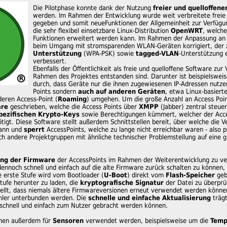
Die Pilotphase konnte dank der Nutzung
freier und quelloffene
werden. Im Rahmen der Entwicklung wurde weit verbreitete freie
gegeben und somit neueFunktionen der Allgemeinheit zur Verfügun
die sehr flexibel einsetzbare Linux-Distribution
OpenWRT
, welch
Funktionen erweitert werden kann. Im Rahmen der Anpassung an
beim Umgang mit stromsparenden WLAN-Geräten korrigiert, der z
Unterstützung
(WPA-PSK) sowie
tagged-VLAN
-Unterstützung 
verbessert.
Ebenfalls der Öffentlichkeit als freie und quelloffene Software z
Rahmen des Projektes entstanden sind. Darunter ist beispielswei
durch, dass Geräte nur die ihnen zugewiesenen IP-Adressen nutze
Points sondern
auch auf anderen Geräten
, etwa Linux-basiert
deren Access-Point (
Roaming
) umgehen. Um die große Anzahl an Access Poi
are
geschrieben, welche die Access Points über
XMPP
(Jabber) zentral steue
pezifischen Krypto-Keys
sowie Berechtigungen kümmert, welcher der Acce
ötigt. Diese Software stellt außerdem Schnittstellen bereit, über welche di
ann und
sperrt
AccessPoints, welche zu lange nicht erreichbar waren - also p
h andere Projektgruppen mit ähnliche technischer Problemstellung auf eine 
ung der Firmware
der AccessPoints im Rahmen der Weiterentwicklung zu ve
ennoch schnell und einfach auf die alte Firmware zurück schalten zu können
e erste Stufe wird vom Bootloader (
U-Boot
) direkt vom
Flash-Speicher
gebo
tufe herunter zu laden, die
kryptografische Signatur
der Datei zu überprü
tellt, dass niemals ältere Firmwareversionen erneut verwendet werden können
hler unterbunden werden. Die
schnelle und einfache Aktualisierung
trägt
schnell und einfach zum Nutzer gebracht werden können.
nnen außerdem für
Sensoren
verwendet werden, beispielsweise um die
Temp