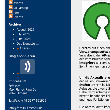
events
streaming
fem
Events
Archive
August 2026
July 2026
June 2026
Das Neueste ...
Gerätes auf einen an
Älteres ...
Verwaltungssoftw
Verwaltung der
AP-s
Blog abonnieren
der Infrastruktur ben
integriert
werden k
Somit können nun auc
Um die
Aktualisier
der neuen Firmware d
Impressum
Stufen
unterteilt. Di
FeM e.V.
Aufgabe, die zweite S
Max-Planck-Ring 6d
Dabei wird sicherges
98693 Ilmenau
bereits behobener Fe
und neue Funktionen 
Tel./Fax: +49 3677 691929
Die AccessPoints kö
info@fem.tu-ilmenau.de