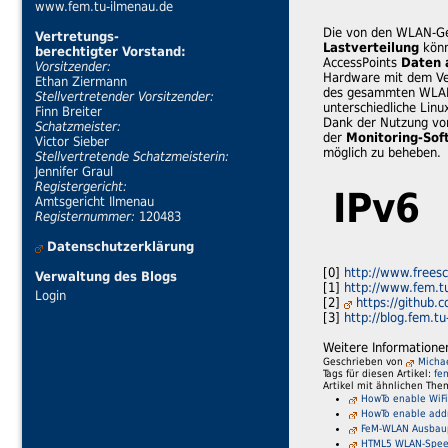
www.fem.tu-ilmenau.de
Die von den WLAN-G
Vertretungs-
Lastverteilung
könn
berechtigter Vorstand:
AccessPoints
Daten 
Vorsitzender:
Hardware mit dem Ver
Ethan Ziermann
des gesammten WLAN
Stellvertretender Vorsitzender:
unterschiedliche Linu
Finn Breiter
Dank der Nutzung v
Schatzmeister:
der
Monitoring-So
Victor Sieber
möglich zu beheben.
Stellvertretende Schatzmeisterin:
Jennifer Graul
Registergericht:
IPv6
Amtsgericht Ilmenau
Registernummer:
120483
Datenschutzerklärung
[0]
http://www.free
Verwaltung des Blogs
[1]
http://www.fem.t
Login
[2]
https://github.
[3]
http://blog.fem.t
Weitere Informatione
Geschrieben von
Micha
Tags für diesen Artikel:
fe
Artikel mit ähnlichen The
HowTo enable WiF
HowTo enable add
FeM-WLAN Ausbau
HTML5 WLAN-Spee