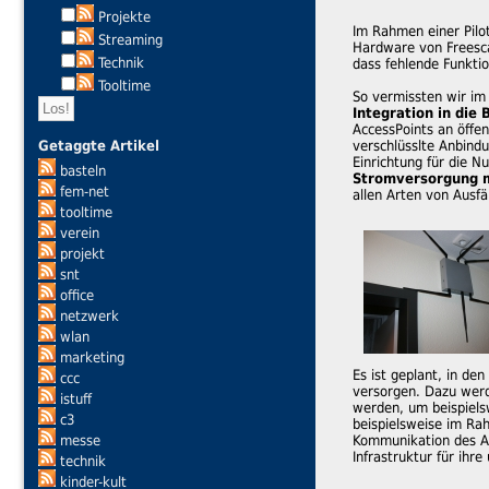
Projekte
Im Rahmen einer Pilo
Streaming
Hardware von Freesca
Technik
dass fehlende Funkti
Tooltime
So vermissten wir im
Integration in die
AccessPoints an öffen
Getaggte Artikel
verschlüsslte Anbind
Einrichtung für die N
basteln
Stromversorgung m
fem-net
allen Arten von Ausfä
tooltime
verein
projekt
snt
office
netzwerk
wlan
marketing
Es ist geplant, in d
ccc
versorgen. Dazu werd
istuff
werden, um beispiel
c3
beispielsweise im R
messe
Kommunikation des Ac
Infrastruktur für ihr
technik
kinder-kult