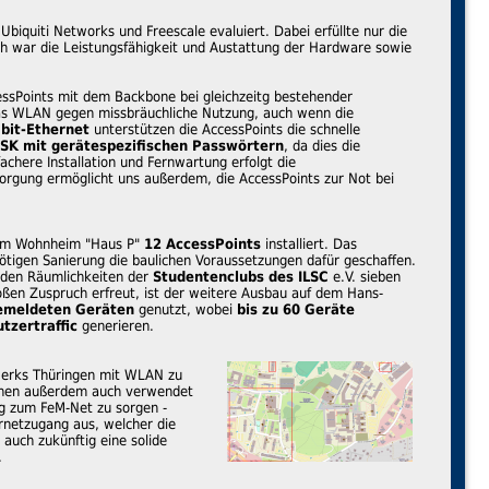
iquiti Networks und Freescale evaluiert. Dabei erfüllte nur die
ch war die Leistungsfähigkeit und Austattung der Hardware sowie
ssPoints mit dem Backbone bei gleichzeitg bestehender
das WLAN gegen missbräuchliche Nutzung, auch wenn die
bit-Ethernet
unterstützen die AccessPoints die schnelle
K mit gerätespezifischen Passwörtern
, da dies die
achere Installation und Fernwartung erfolgt die
rgung ermöglicht uns außerdem, die AccessPoints zur Not bei
 im Wohnheim "Haus P"
12 AccessPoints
installiert. Das
tigen Sanierung die baulichen Voraussetzungen dafür geschaffen.
 den Räumlichkeiten der
Studentenclubs des ILSC
e.V. sieben
oßen Zuspruch erfreut, ist der weitere Ausbau auf dem Hans-
emeldeten Geräten
genutzt, wobei
bis zu 60 Geräte
tzertraffic
generieren.
erks Thüringen mit WLAN zu
önnen außerdem auch verwendet
g zum FeM-Net zu sorgen -
rnetzugang aus, welcher die
auch zukünftig eine solide
.