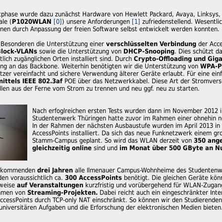
tphase wurde dazu zunächst Hardware von Hewlett Packard, Avaya, Linksys, Ub
le (
P1020WLAN
[0]
) unsere Anforderungen
[1]
zufriedenstellend. Wesentli
onen durch Anpassung der freien Software selbst entwickelt werden konnten.
 Besonderen die Unterstützung einer
verschlüsselten Verbindung
der Acce
 Block-VLANs
sowie die Unterstützung von
DHCP-Snooping
. Dies schützt 
tlich zugänglichen Orten installiert sind. Durch
Crypto-Offloading und Giga
ung an das Backbone. Weiterhin benötigten wir die Unterstützung von
WPA-PS
utzer vereinfacht und sichere Verwendung älterer Geräte erlaubt. Für eine einf
ittels IEEE 802.3af
POE über das Netzwerkkabel. Diese Art der Stromverso
llen aus der Ferne vom Strom zu trennen und neu ggf. neu zu starten.
Nach erfoglreichen ersten Tests wurden dann im November 2012
Studentenwerk Thüringen hatte zuvor im Rahmen einer ohnehin nö
In der Rahmen der nächsten Ausbaustufe wurden im April 2013 in
AccessPoints installiert. Da sich das neue Funknetzwerk einem gr
Stamm-Campus geplant. So wird das WLAN derzeit von
350 ang
gleichzeitig online
sind und
im Monat über 500 GByte an Nu
en kommenden
drei Jahren
alle Ilmenauer Campus-Wohnheime des Studentenw
en voraussichtlich ca.
300 AccessPoints
benötigt. Die gleichen Geräte k
sweise
auf Veranstaltungen
kurzfristig und vorübergehend für WLAN-Zugan
ahmen von
Streaming-Projekten.
Dabei reicht auch ein eingeschränkter Inte
cessPoints durch TCP-only NAT einschränkt. So können wir den Studierenden 
e universitären Aufgaben und die Erforschung der elektronischen Medien bieten