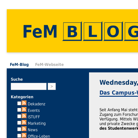
FeM
FeM-Blog
FeM-Webseite
Suche
Wednesday, 
Das Campus
Kategorien
Dekadenz
Seit Anfang Mai ste
Events
Zugang zum Forschun
iSTUFF
Verfügung. Mittels W
Marketing
und private Zwecke 
des Studentenwer
News
Office-Leben