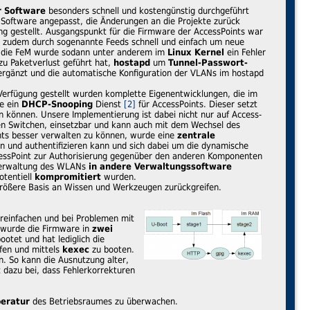
r Software
besonders schnell und kostengünstig durchgeführt
 Software angepasst, die Änderungen an die Projekte zurück
g gestellt. Ausgangspunkt für die Firmware der AccessPoints war
e zudem durch sogenannte Feeds schnell und einfach um neue
 die FeM wurde sodann unter anderem im
Linux Kernel
ein Fehler
u Paketverlust geführt hat,
hostapd
um
Tunnel-Passwort-
ergänzt und die automatische Konfiguration der VLANs im hostapd
ur Verfügung gestellt wurden komplette Eigenentwicklungen, die im
se ein
DHCP-Snooping
Dienst
[2]
für AccessPoints. Dieser setzt
n können. Unsere Implementierung ist dabei nicht nur auf Access-
en Switchen, einsetzbar und kann auch mit dem Wechsel des
nts besser verwalten zu können, wurde eine
zentrale
rn und authentifizieren kann und sich dabei um die dynamische
ssPoint zur Authorisierung gegenüber den anderen Komponenten
e Verwaltung des WLANs
in andere Verwaltungssoftware
otentiell
kompromitiert
wurden.
größere Basis an Wissen und Werkzeugen zurückgreifen.
reinfachen und bei Problemen mit
, wurde die Firmware in
zwei
otet und hat lediglich die
fen und mittels
kexec
zu booten.
. So kann die Ausnutzung alter,
 dazu bei, dass Fehlerkorrekturen
eratur
des Betriebsraumes zu überwachen.