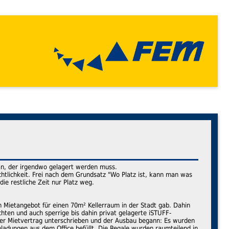
 an, der irgendwo gelagert werden muss.
ichtlichkeit. Frei nach dem Grundsatz "Wo Platz ist, kann man was
ie restliche Zeit nur Platz weg.
in Mietangebot für einen 70m² Kellerraum in der Stadt gab. Dahin
hten und auch sperrige bis dahin privat gelagerte iSTUFF-
der Mietvertrag unterschrieben und der Ausbau begann: Es wurden
mladungen aus dem Office befüllt. Die Regale wurden raumteilend in