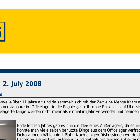
2. July 2008
a
lerweile über 11 Jahre alt und da sammelt sich mit der Zeit eine Menge Kram
es Verstaubare im Officelager in die Regale gestellt, ohne Rücksicht auf Übers
ngelagerte Dinge werden nicht mehr als einmal im Jahr verwendet und nehmen d
Ende letzten Jahres gab es nun die Idee eines Außenlagers, da es e
könnte man viele selten benutzte Dinge aus dem Officelager verfrac
Dekorationen hätten dort Platz. Nach einigen Diskussionen wurde 
Lastenregale bestellt, aufgebaut und zeitnah mit einigen Kofferrau