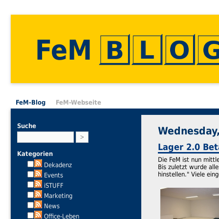
FeM
FeM-Blog
FeM-Webseite
Suche
Wednesday, 
Lager 2.0 Bet
Kategorien
Die FeM ist nun mitt
Dekadenz
Bis zuletzt wurde all
hinstellen." Viele ei
Events
iSTUFF
Marketing
News
Office-Leben