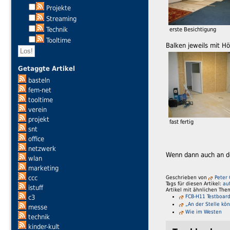
Projekte
Streaming
Technik
erste Besichtigung
Tooltime
Balken jeweils mit H
Getaggte Artikel
basteln
fem-net
tooltime
verein
projekt
fast fertig
snt
office
netzwerk
Wenn dann auch an de
wlan
marketing
ccc
Geschrieben von
Peter
Tags für diesen Artikel:
au
istuff
Artikel mit ähnlichen The
FCB-H11 Testboard
c3
„An der Stelle k
messe
Wie im Westen
technik
kinder-kult