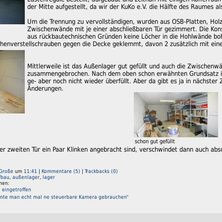
der Mitte aufgestellt, da wir der KuKo e.V. die Hälfte des Raumes a
Um die Trennung zu vervollständigen, wurden aus OSB-Platten, Hol
Zwischenwände mit je einer abschließbaren Tür gezimmert. Die Konst
aus rückbautechnischen Gründen keine Löcher in die Hohlwände bo
öhenverstellschrauben gegen die Decke geklemmt, davon 2 zusätzlich mit ein
Mittlerweile ist das Außenlager gut gefüllt und auch die Zwischenw
zusammengebrochen. Nach dem oben schon erwähnten Grundsatz ist
ge- aber noch nicht wieder überfüllt. Aber da gibt es ja in nächster 
Änderungen.
schon gut gefüllt
r zweiten Tür ein Paar Klinken angebracht sind, verschwindet dann auch absc
 Große
um
11:41
|
Kommentare (5)
|
Trackbacks (0)
fbau
,
außenlager
,
lager
men:
 eingetroffen
önnte man echt mal ne steuerbare Kamera gebrauchen“