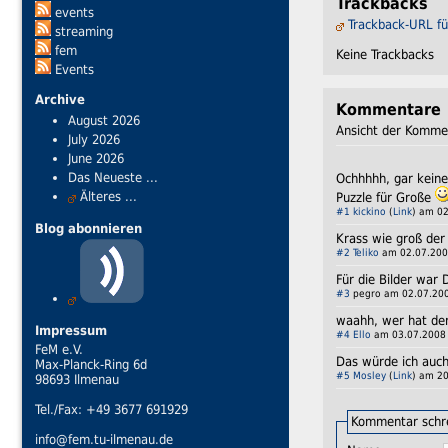
Trackbacks
events
Trackback-URL fü
streaming
fem
Keine Trackbacks
Events
Archive
Kommentare
August 2026
Ansicht der Komme
July 2026
June 2026
Das Neueste ...
Ochhhhh, gar keine
Älteres ...
Puzzle für Große
#1
kickino
(
Link
) am 02
Blog abonnieren
Krass wie groß der
#2
Teliko
am 02.07.200
Für die Bilder war 
#3
pegro am 02.07.200
waahh, wer hat den
Impressum
#4
Ello
am 03.07.2008 
FeM e.V.
Das würde ich auch
Max-Planck-Ring 6d
#5
Mosley
(
Link
) am 20
98693 Ilmenau
Tel./Fax: +49 3677 691929
Kommentar schr
info@fem.tu-ilmenau.de