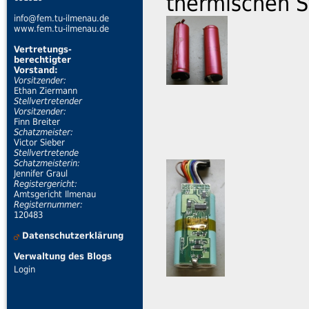
thermischen St
info@fem.tu-ilmenau.de
www.fem.tu-ilmenau.de
Vertretungs-
berechtigter
Vorstand:
Vorsitzender:
Ethan Ziermann
Stellvertretender
Vorsitzender:
Finn Breiter
Schatzmeister:
Victor Sieber
Stellvertretende
Schatzmeisterin:
Jennifer Graul
Registergericht:
Amtsgericht Ilmenau
Registernummer:
120483
Datenschutzerklärung
Verwaltung des Blogs
Login