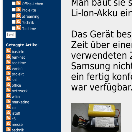
Man baut sie 
Office-Leben
Li-Ion-Akku e
Projekte
Streaming
Technik
Tooltime
Das Gerät bes
Zeit über eine
Getaggte Artikel
basteln
verwendeten 
fem-net
Samsung nich
tooltime
verein
ein fertig kon
projekt
snt
war verfügbar
office
netzwerk
wlan
marketing
ccc
istuff
c3
messe
technik