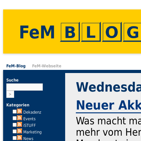
FeM
FeM-Blog
FeM-Webseite
Suche
Wednesday
Neuer Akk
Kategorien
Dekadenz
Was macht man
Events
iSTUFF
mehr vom Hers
Marketing
News