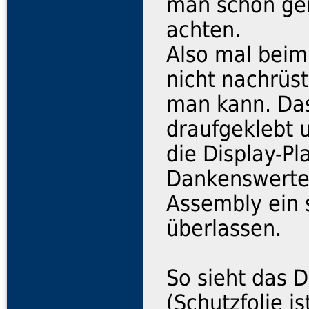
man schon gen
achten.
Also mal beim
nicht nachrüst
man kann. Das
draufgeklebt u
die Display-Pl
Dankenswerter
Assembly ein 
überlassen.
So sieht das 
(Schutzfolie i