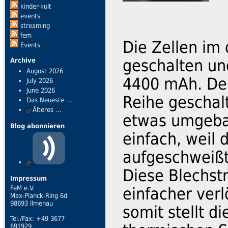
kinder-kult
events
streaming
fem
Die Zellen im 
Events
geschalten und
Archive
August 2026
4400 mAh. Der
July 2026
June 2026
Reihe geschal
Das Neueste ...
Älteres ...
etwas umgebau
Blog abonnieren
einfach, weil 
aufgeschweißt
Diese Blechstr
Impressum
FeM e.V.
einfacher verl
Max-Planck-Ring 6d
98693 Ilmenau
somit stellt d
Tel./Fax: +49 3677
691929