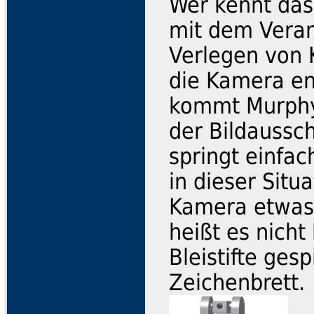
Wer kennt das
mit dem Vera
Verlegen von 
die Kamera end
kommt Murphy 
der Bildaussch
springt einfa
in dieser Situ
Kamera etwas 
heißt es nich
Bleistifte gesp
Zeichenbrett.