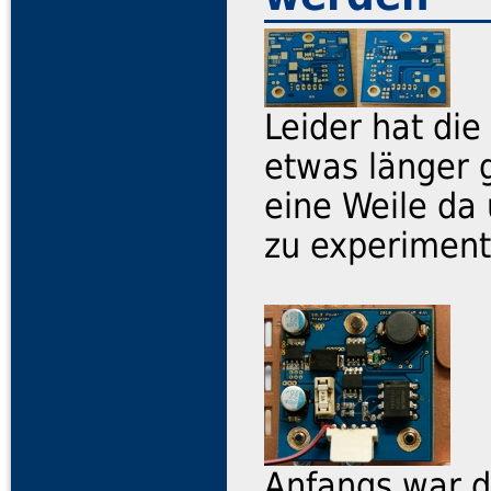
Leider hat die
etwas länger 
eine Weile da
zu experiment
Anfangs war 