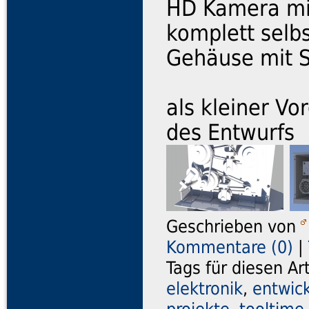
HD Kamera mit
komplett selb
Gehäuse mit S
als kleiner V
des Entwurfs
Geschrieben von
Kommentare (0)
|
Tags für diesen Ar
elektronik
,
entwic