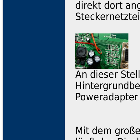
direkt dort a
Steckernetztei
An dieser Ste
Hintergrundbe
Poweradapter 
Mit dem groß