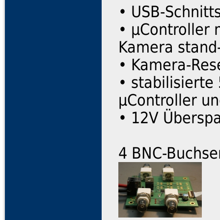
• USB-Schnitt
• µController 
Kamera stand-
• Kamera-Rese
• stabilisiert
µController u
• 12V Überspa
4 BNC-Buchsen