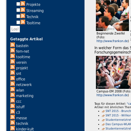
Projekte
Streaming
Technik
Tooltime
Beginnende Zweifel
(Foto:
Getaggte Artikel
http://www.frankon.de
)
basteln
In welcher Form das S
fem-net
Forschungsgemeinscha
tooltime
verein
projekt
snt
office
netzwerk
wlan
Campus-EM 2008 (Foto:
http://www.frankon.de
)
marketing
ccc
Tags für diesen Artikel:
"c
istuff
Artikel mit ähnlichen The
SNT 2015 - Brunch
c3
SNT 2015 - Willko
messe
Studentennetztre
technik
Das Campus-WLA
Studentennetztref
kinder-kult