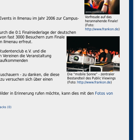
Vorfreude auf das
 Events in Ilmenau im Jahr 2006 zur Campus-
herannahende Finale!
(Foto:
http://www.frankon.de
)
durch die 0:1 Finalniederlage der deutschen
 von fast 3000 Besuchern zum Finale
in Ilmenau erfreut.
tudentenclub e.V. und die
n Vereinen die Veranstaltung
en aufkommenden
Zuschauern - zu danken, die diese
Die "mobile Sonne" - zentraler
Bestandteil des Public Viewings
zu versuchen sich über einen
(Foto:
http://www.frankon.de
)
Bilder in Erinnerung rufen möchte, kann dies mit den
Fotos von
acks (0)