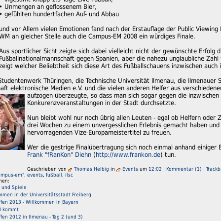
• Unmengen an geflossenem Bier,
• gefühlten hundertfachen Auf- und Abbau
und vor Allem vielen Emotionen fand nach der Erstauflage der Public Viewing
WM an gleicher Stelle auch die Campus-EM 2008 ein würdiges Finale.
Aus sportlicher Sicht zeigte sich dabei vielleicht nicht der gewünschte Erfolg 
Fußballnationalmannschaft gegen Spanien, aber die nahezu
unglaubliche Zahl
zeigt welcher Beliebtheit sich diese Art des Fußballschauens inzwischen auch 
tudentenwerk Thüringen, die Technische Universität Ilmenau, die Ilmenauer S
ft elektronische Medien e.V. und die vielen anderen Helfer aus verschiedene
aufzogen überzeugte, so dass man sich sogar gegen die inzwisch
Konkurenzveranstaltungen in der Stadt durchsetzte.
Nun bleibt wohl nur noch übrig allen Leuten - egal ob Helfern oder 
drei Wochen zu einem unvergesslichen Erlebnis gemacht haben und 
hervorragenden Vize-Europameistertitel zu freuen.
Wer die gestrige Finalübertragung sich noch einmal anhand einiger 
Frank "fRanKon" Diehn
(
http://www.frankon.de
) tun.
Geschrieben von
Thomas Helbig
in
Events
um
12:02
|
Kommentar (1)
|
Trackb
ampus-em"
,
events
,
fußball
,
ilsc
men:
 und Spiele
mmen in der Universitätsstadt Freiberg
ffen 2013 - Willkommen in Bayern
N kommt
fen 2012 in Ilmenau - Tag 2 (und 3)