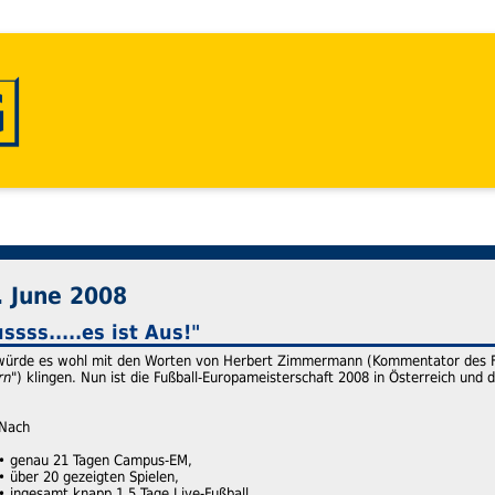
. June 2008
sss.....es ist Aus!"
h würde es wohl mit den Worten von Herbert Zimmermann (Kommentator des Fi
rn
") klingen. Nun ist die Fußball-Europameisterschaft 2008 in Österreich und
Nach
• genau 21 Tagen Campus-EM,
• über 20 gezeigten Spielen,
• ingesamt knapp 1,5 Tage Live-Fußball,