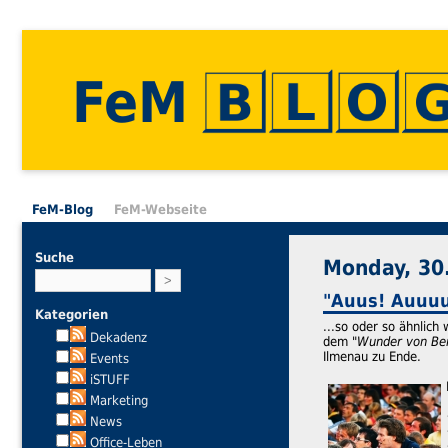
FeM
FeM-Blog
FeM-Webseite
Suche
Monday, 30
"Auus! Auuuus
Kategorien
...so oder so ähnlic
Dekadenz
dem "
Wunder von Be
Ilmenau zu Ende.
Events
iSTUFF
Marketing
News
Office-Leben