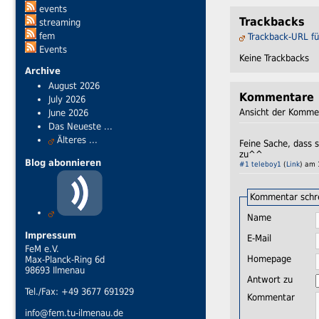
events
Trackbacks
streaming
fem
Trackback-URL fü
Events
Keine Trackbacks
Archive
August 2026
Kommentare
July 2026
Ansicht der Kommen
June 2026
Das Neueste ...
Älteres ...
Feine Sache, dass s
zu^^
Blog abonnieren
#1
teleboy1
(
Link
) am 
Kommentar schr
Name
Impressum
E-Mail
FeM e.V.
Homepage
Max-Planck-Ring 6d
98693 Ilmenau
Antwort zu
Tel./Fax: +49 3677 691929
Kommentar
info@fem.tu-ilmenau.de