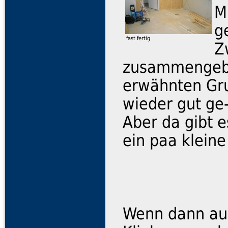
M
g
fast fertig
Z
zusammengebr
erwähnten Gru
wieder gut ge-
Aber da gibt e
ein paa klein
Wenn dann auc