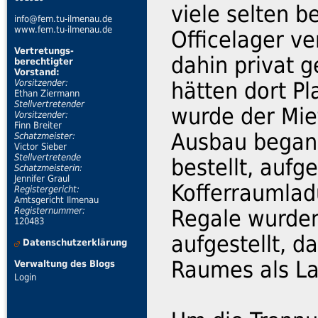
viele selten 
info@fem.tu-ilmenau.de
www.fem.tu-ilmenau.de
Officelager ve
Vertretungs-
dahin privat 
berechtigter
Vorstand:
Vorsitzender:
hätten dort Pl
Ethan Ziermann
Stellvertretender
wurde der Mie
Vorsitzender:
Finn Breiter
Ausbau begann
Schatzmeister:
Victor Sieber
Stellvertretende
bestellt, aufg
Schatzmeisterin:
Jennifer Graul
Kofferraumlad
Registergericht:
Amtsgericht Ilmenau
Registernummer:
Regale wurden
120483
aufgestellt, d
Datenschutzerklärung
Raumes als La
Verwaltung des Blogs
Login