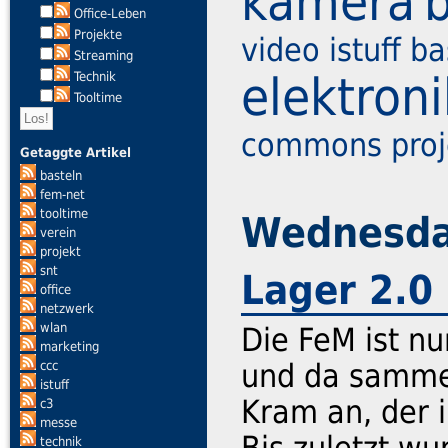
kamera
Office-Leben
Projekte
video
istuff
ba
Streaming
elektroni
Technik
Tooltime
commons
pro
Getaggte Artikel
basteln
fem-net
tooltime
Wednesday
verein
projekt
snt
Lager 2.0
office
netzwerk
wlan
Die FeM ist nu
marketing
und da sammel
ccc
istuff
Kram an, der 
c3
messe
Bis zuletzt wu
technik