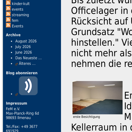
kinder-kult
Officelager in
events
streaming
Rücksicht auf 
fem
Events
Grundsatz "Wo
Archive
hinstellen." V
August 2026
July 2026
nicht mehr al
June 2026
Das Neueste ...
nehmen die res
Älteres ...
Blog abonnieren
E
I
Impressum
FeM e.V.
Max-Planck-Ring 6d
M
erste Besichtigung
98693 Ilmenau
Kellerraum in
Tel./Fax: +49 3677
691929