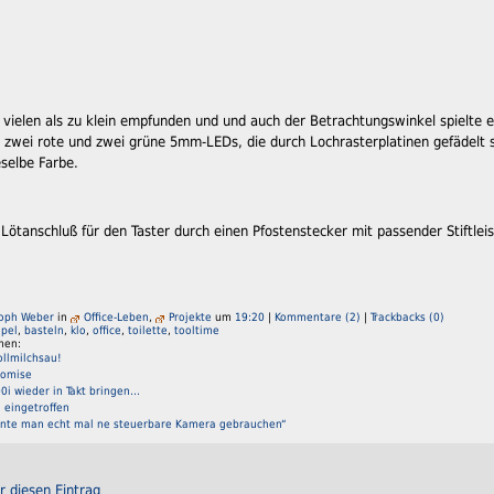
vielen als zu klein empfunden und und auch der Betrachtungswinkel spielte e
 zwei rote und zwei grüne 5mm-LEDs, die durch Lochrasterplatinen gefädelt s
eselbe Farbe.
tanschluß für den Taster durch einen Pfostenstecker mit passender Stiftleis
toph Weber
in
Office-Leben
,
Projekte
um
19:20
|
Kommentare (2)
|
Trackbacks (0)
pel
,
basteln
,
klo
,
office
,
toilette
,
tooltime
men:
llmilchsau!
romise
i wieder in Takt bringen...
 eingetroffen
önnte man echt mal ne steuerbare Kamera gebrauchen“
r diesen Eintrag