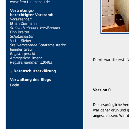
www.fem.tu-ilmenau.de
Vertretungs-
berechtigter Vorstand:
Vorsitzender:
Ethan Ziermann
Stellvertretender Vorsitzender:
Finn Breiter
Schatzmeister:
Victor Sieber
Stellvertretende Schatzmeisterin:
Jennifer Graul
Registergericht:
Amtsgericht Ilmenau
Damit war die erste V
Registernummer:
120483
Datenschutzerklärung
Verwaltung des Blogs
Login
Version 0
Die ursprüngliche Ve
war daher grün und ge
angeschlossen. War di