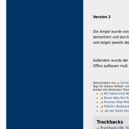
Version 2
Die Ampel wurde von 
demontiert und durch
und zeigen jeweils di
Außerdem wurde der Lö
Office aufbauen muß.
Geschrieben von
Chris
Tags für diesen Artikel:
am
Artikel mit ähnlichen The
Wir haben eine Wo
Neuer Akku fürs P
Promise VTrak M500
FCB-H11 Testboard
„An der Stelle k
Trackbacks
Trackback-URL fü