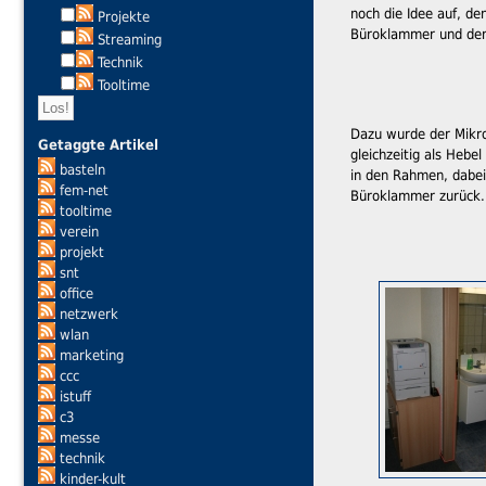
noch die Idee auf, de
Projekte
Büroklammer und dem
Streaming
Technik
Tooltime
Dazu wurde der Mikro
Getaggte Artikel
gleichzeitig als Hebe
basteln
in den Rahmen, dabei
fem-net
Büroklammer zurück.
tooltime
verein
projekt
snt
office
netzwerk
wlan
marketing
ccc
istuff
c3
messe
technik
kinder-kult