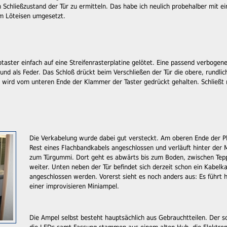
n Schließzustand der Tür zu ermitteln. Das habe ich neulich probehalber mit e
 Löteisen umgesetzt.
taster einfach auf eine Streifenrasterplatine gelötet. Eine passend verboge
l und als Feder. Das Schloß drückt beim Verschließen der Tür die obere, rundl
 wird vom unteren Ende der Klammer der Taster gedrückt gehalten. Schließt m
Die Verkabelung wurde dabei gut versteckt. Am oberen Ende der Pla
Rest eines Flachbandkabels angeschlossen und verläuft hinter der 
zum Türgummi. Dort geht es abwärts bis zum Boden, zwischen Tep
weiter. Unten neben der Tür befindet sich derzeit schon ein Kabelka
angeschlossen werden. Vorerst sieht es noch anders aus: Es führt
einer improvisieren Miniampel.
Die Ampel selbst besteht hauptsächlich aus Gebrauchtteilen. Der sc