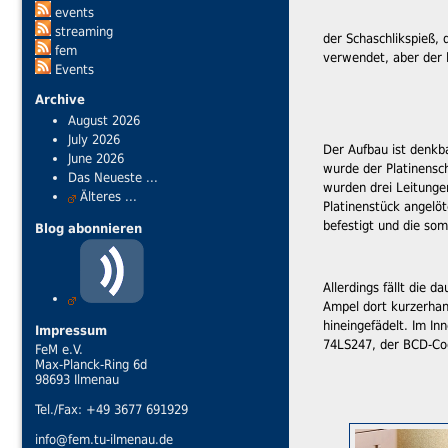
events
streaming
der Schaschlikspieß,
fem
verwendet, aber der l
Events
Archive
August 2026
July 2026
Der Aufbau ist denkb
June 2026
wurde der Platinensc
Das Neueste ...
wurden drei Leitunge
Älteres ...
Platinenstück angelö
befestigt und die som
Blog abonnieren
Allerdings fällt die 
Ampel dort kurzerhan
hineingefädelt. Im Inn
Impressum
74LS247, der BCD-Cod
FeM e.V.
Max-Planck-Ring 6d
98693 Ilmenau
Tel./Fax: +49 3677 691929
info@fem.tu-ilmenau.de