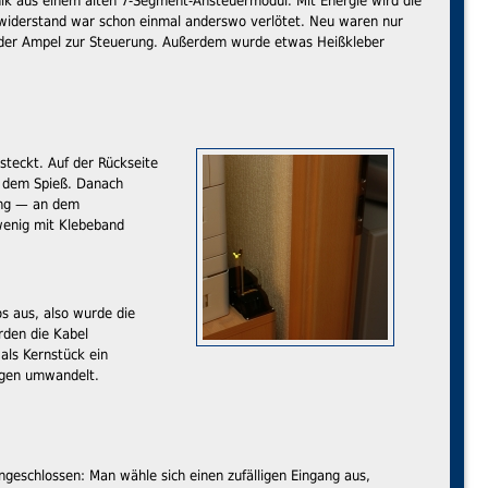
ik aus einem alten 7-Segment-Ansteuermodul. Mit Energie wird die
rwiderstand war schon einmal anderswo verlötet. Neu waren nur
on der Ampel zur Steuerung. Außerdem wurde etwas Heißkleber
steckt. Auf der Rückseite
f dem Spieß. Danach
ung — an dem
wenig mit Klebeband
os aus, also wurde die
rden die Kabel
 als Kernstück ein
igen umwandelt.
geschlossen: Man wähle sich einen zufälligen Eingang aus,