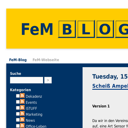
FeM
FeM-Blog
FeM-Webseite
Suche
Tuesday, 1
Scheiß Ampel
Kategorien
Dekadenz
Events
Version 1
iSTUFF
Marketing
News
Da wir in den Verein
auf, eine Art Sensor
Office-Leben