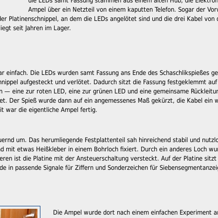
die LEDs samt Fassung stammen aus einem alten Hub, die Elektron
Ampel über ein Netzteil von einem kaputten Telefon. Sogar der Vo
 der Platinenschnippel, an dem die LEDs angelötet sind und die drei Kabel v
iegt seit Jahren im Lager.
ar einfach. Die LEDs wurden samt Fassung ans Ende des Schaschlikspießes ge
hnippel aufgesteckt und verlötet. Dadurch sitzt die Fassung festgeklemmt au
n — eine zur roten LED, eine zur grünen LED und eine gemeinsame Rückleit
tet. Der Spieß wurde dann auf ein angemessenes Maß gekürzt, die Kabel ein 
it war die eigentliche Ampel fertig.
dauernd um. Das herumliegende Festplattenteil sah hinreichend stabil und nutzl
d mit etwas Heißkleber in einem Bohrloch fixiert. Durch ein anderes Loch wu
eren ist die Platine mit der Ansteuerschaltung versteckt. Auf der Platine sitzt
e in passende Signale für Ziffern und Sonderzeichen für Siebensegmentanze
Die Ampel wurde dort nach einem einfachen Experiment an