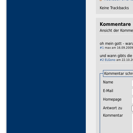
Keine Trackbacks
Kommentare
Ansicht der Komme
oh mein gott - war
#1
max am 16.09.2009 
und wann gibts die
#2
ELGono
am 22.10.20
Kommentar schr
Name
E-Mail
Homepage
Antwort zu
Kommentar