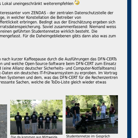
as Lokal uneingeschränkt weiterempfehlen
teressanter vom ZENDAS - der zentralen Datenschutzstelle der
e, in welcher Konstellation die Betreiber von
entlickeit erbringen. Bedingt aus der Einschätzung ergeben sich
te Vorratsdatenspeicherung. Soviel zusammenfassend: Niemand weiss
ereinen geführten Studentennetze wirklich besteht. Die
mmengefasst. Für die Daheimgebliebenen gibts dann also was zum
nach kurzer Kaffeepause durch die Ausführungen das DFN-CERTs
eren und welche Open-Source-Software beim DFN-CERT zum Einsatz
(eine Allianz deutscher Sicherheits- und Computer-Notfallteams)
k-Daten ein deutsches IT-Frühwarnsystem zu erproben. Im Vortrag
lchen Systemen und dem, was das DFN-CERT für die Rechenzentren
eressante Sachen, welche die ToDo-Liste gleich wieder etwas
Studentennetze im Gespräch
Die da kommen aus Mittweida