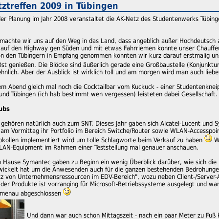
ztreffen 2009 in Tübingen
er Planung im Jahr 2008 veranstaltet die AK-Netz des Studentenwerks Tübinge
machte wir uns auf den Weg in das Land, dass angeblich außer Hochdeutsch a
 auf den Highway gen Süden und mit etwas Fahrriemen konnte unser Chauffe
on den Tübingern in Empfang genommen konnten wir kurz darauf erstmalig u
st genießen. Die Blöcke sind äußerlich gerade eine Großbaustelle (Konjunktur
hnlich. Aber der Ausblick ist wirklich toll und am morgen wird man auch lie
m Abend gleich mal noch die Cocktailbar vom Kuckuck - einer Studentenknei
und Tübingen (ich hab bestimmt wen vergessen) leisteten dabei Gesellschaft.
ubs
 gehören natürlich auch zum SNT. Dieses Jahr gaben sich Alcatel-Lucent und 
te am Vormittag ihr Portfolio im Bereich Switche/Router sowie WLAN-Accesspo
okollen implementiert wird um tolle Schlagworte beim Verkauf zu haben
Wi
LAN-Equipment im Rahmen einer Teststellung mal genauer anschauen.
 Hause Symantec gaben zu Beginn ein wenig Überblick darüber, wie sich die P
twickelt hat um die Anwesenden auch für die ganzen bestehenden Bedrohunge
 von Unternehmensressourcen im EDV-Bereich", wozu neben Client-/Server-Ant
 der Produkte ist vorranging für Microsoft-Betriebssysteme ausgelegt und war 
Ilmenau abgeschlossen
Und dann war auch schon Mittagszeit - nach ein paar Meter zu Fuß 