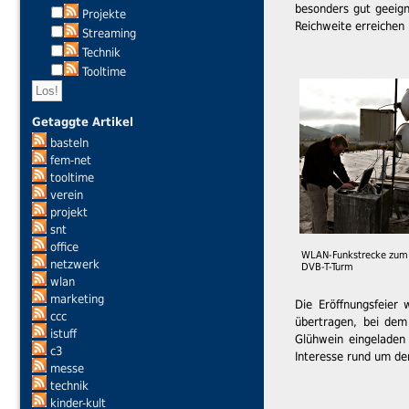
besonders gut geeign
Projekte
Reichweite erreichen
Streaming
Technik
Tooltime
Getaggte Artikel
basteln
fem-net
tooltime
verein
projekt
snt
office
WLAN-Funkstrecke zum
netzwerk
DVB-T-Turm
wlan
marketing
Die Eröffnungsfeier
ccc
übertragen, bei dem
istuff
Glühwein eingeladen
c3
Interesse rund um de
messe
technik
kinder-kult