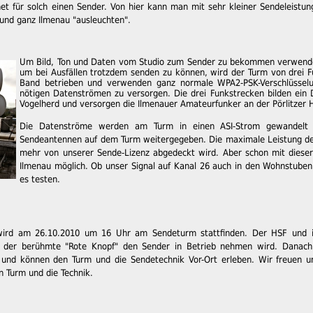
et für solch einen Sender. Von hier kann man mit sehr kleiner Sendeleistun
 und ganz Ilmenau "ausleuchten".
Um Bild, Ton und Daten vom Studio zum Sender zu bekommen verwende
um bei Ausfällen trotzdem senden zu können, wird der Turm von drei
Band betrieben und verwenden ganz normale WPA2-PSK-Verschlüssel
nötigen Datenströmen zu versorgen. Die drei Funkstrecken bilden ei
Vogelherd und versorgen die Ilmenauer Amateurfunker an der Pörlitzer H
Die Datenströme werden am Turm in einen ASI-Strom gewandelt 
Sendeantennen auf dem Turm weitergegeben. Die maximale Leistung des 
mehr von unserer Sende-Lizenz abgedeckt wird. Aber schon mit dieser
Ilmenau möglich. Ob unser Signal auf Kanal 26 auch in den Wohnstube
es testen.
 wird am 26.10.2010 um 16 Uhr am Sendeturm stattfinden. Der HSF und i
 der berühmte "Rote Knopf" den Sender in Betrieb nehmen wird. Danach 
 und können den Turm und die Sendetechnik Vor-Ort erleben. Wir freuen un
n Turm und die Technik.