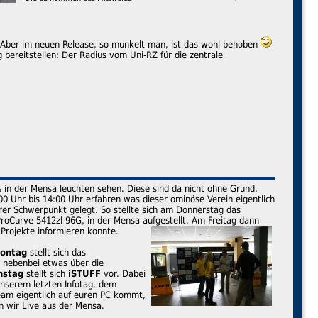
r. Aber im neuen Release, so munkelt man, ist das wohl behoben
 bereitstellen: Der Radius vom Uni-RZ für die zentrale
s in der Mensa leuchten sehen. Diese sind da nicht ohne Grund,
0 Uhr bis 14:00 Uhr erfahren was dieser ominöse Verein eigentlich
rer Schwerpunkt gelegt. So stellte sich am Donnerstag das
roCurve 5412zl-96G, in der Mensa aufgestellt. Am Freitag dann
 Projekte informieren konnte.
ontag
stellt sich das
z nebenbei etwas über die
nstag
stellt sich
iSTUFF
vor. Dabei
unserem letzten Infotag, dem
eam eigentlich auf euren PC kommt,
 wir Live aus der Mensa.