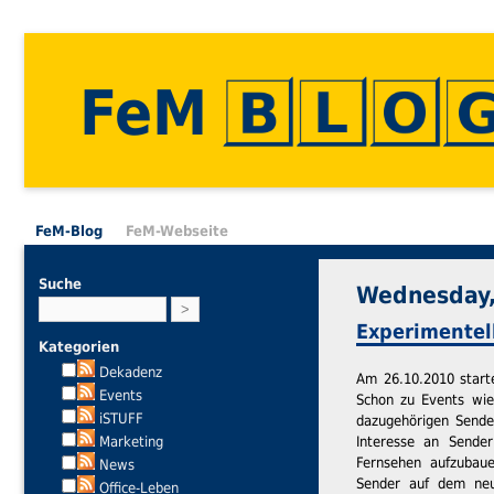
FeM
FeM-Blog
FeM-Webseite
Suche
Wednesday,
Experimentel
Kategorien
Dekadenz
Am 26.10.2010 starte
Events
Schon zu Events wi
iSTUFF
dazugehörigen Sende
Marketing
Interesse an Sender
Fernsehen aufzubaue
News
Sender auf dem neue
Office-Leben