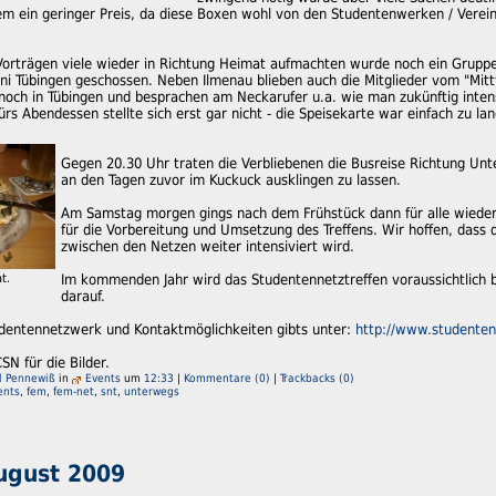
lem ein geringer Preis, da diese Boxen wohl von den Studentenwerken / Verei
Vorträgen viele wieder in Richtung Heimat aufmachten wurde noch ein Gruppe
ni Tübingen geschossen. Neben Ilmenau blieben auch die Mitglieder vom "M
" noch in Tübingen und besprachen am Neckarufer u.a. wie man zukünftig int
rs Abendessen stellte sich erst gar nicht - die Speisekarte war einfach zu la
Gegen 20.30 Uhr traten die Verbliebenen die Busreise Richtung Un
an den Tagen zuvor im Kuckuck ausklingen zu lassen.
Am Samstag morgen gings nach dem Frühstück dann für alle wiede
für die Vorbereitung und Umsetzung des Treffens. Wir hoffen, da
zwischen den Netzen weiter intensiviert wird.
t.
Im kommenden Jahr wird das Studentennetztreffen voraussichtlich bei
darauf.
entennetzwerk und Kontaktmöglichkeiten gibts unter:
http://www.studenten
SN für die Bilder.
l Pennewiß
in
Events
um
12:33
|
Kommentare (0)
|
Trackbacks (0)
ents
,
fem
,
fem-net
,
snt
,
unterwegs
August 2009