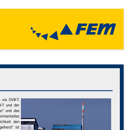
 via DVB-T.
-T und der
ns" und das
rimentelles
ichkeit den
elherd" ist