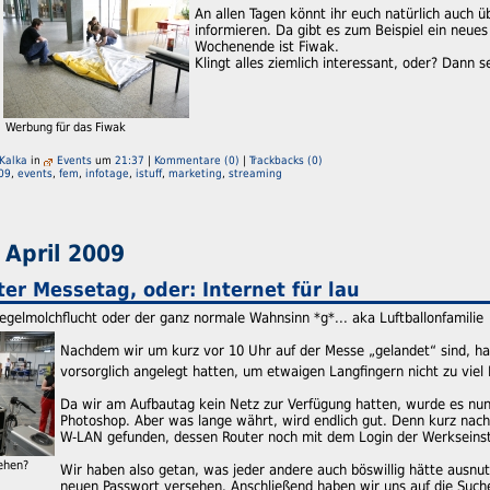
An allen Tagen könnt ihr euch natürlich auch 
informieren. Da gibt es zum Beispiel ein neue
Wochenende ist Fiwak.
Klingt alles ziemlich interessant, oder? Dann
Werbung für das Fiwak
Kalka
in
Events
um
21:37
|
Kommentare (0)
|
Trackbacks (0)
09
,
events
,
fem
,
infotage
,
istuff
,
marketing
,
streaming
 April 2009
er Messetag, oder: Internet für lau
Pegelmolchflucht oder der ganz normale Wahnsinn *g*... aka Luftballonfamilie
Nachdem wir um kurz vor 10 Uhr auf der Messe „gelandet“ sind, habe
vorsorglich angelegt hatten, um etwaigen Langfingern nicht zu viel
Da wir am Aufbautag kein Netz zur Verfügung hatten, wurde es nun 
Photoshop. Aber was lange währt, wird endlich gut. Denn kurz nach
W-LAN gefunden, dessen Router noch mit dem Login der Werkseinste
sehen?
Wir haben also getan, was jeder andere auch böswillig hätte ausnu
neuen Passwort versehen. Anschließend haben wir uns auf die Such