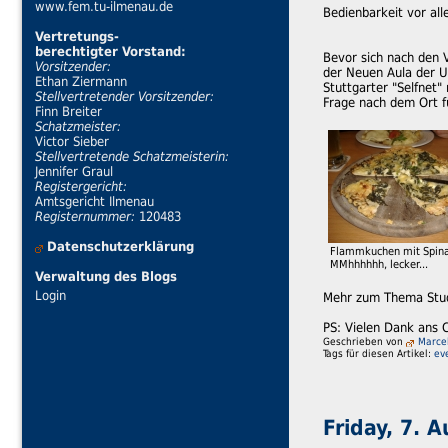
www.fem.tu-ilmenau.de
Bedienbarkeit vor al
Vertretungs-
berechtigter Vorstand:
Bevor sich nach den 
Vorsitzender:
der Neuen Aula der U
Ethan Ziermann
Stuttgarter "Selfnet
Stellvertretender Vorsitzender:
Frage nach dem Ort fü
Finn Breiter
Schatzmeister:
Victor Sieber
Stellvertretende Schatzmeisterin:
Jennifer Graul
Registergericht:
Amtsgericht Ilmenau
Registernummer:
120483
Datenschutzerklärung
Flammkuchen mit Spina
MMhhhhhh, lecker...
Verwaltung des Blogs
Login
Mehr zum Thema Stud
PS: Vielen Dank ans C
Geschrieben von
Marce
Tags für diesen Artikel:
ev
Friday, 7. 