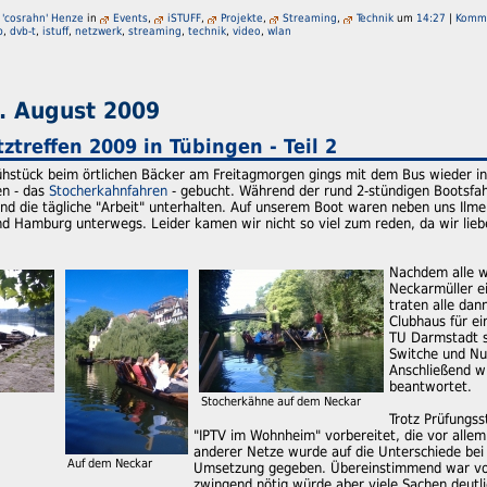
 'cosrahn' Henze
in
Events
,
iSTUFF
,
Projekte
,
Streaming
,
Technik
um
14:27
|
Komme
b
,
dvb-t
,
istuff
,
netzwerk
,
streaming
,
technik
,
video
,
wlan
. August 2009
treffen 2009 in Tübingen - Teil 2
hstück beim örtlichen Bäcker am Freitagmorgen gings mit dem Bus wieder in R
en - das
Stocherkahnfahren
- gebucht. Während der rund 2-stündigen Bootsfahr
und die tägliche "Arbeit" unterhalten. Auf unserem Boot waren neben uns Ilm
nd Hamburg unterwegs. Leider kamen wir nicht so viel zum reden, da wir lieb
Nachdem alle w
Neckarmüller ei
traten alle da
Clubhaus für e
TU Darmstadt s
Switche und Nu
Anschließend w
beantwortet.
Stocherkähne auf dem Neckar
Trotz Prüfungs
"IPTV im Wohnheim" vorbereitet, die vor allem 
anderer Netze wurde auf die Unterschiede bei
Auf dem Neckar
Umsetzung gegeben. Übereinstimmend war von v
zwingend nötig würde aber viele Sachen deutli