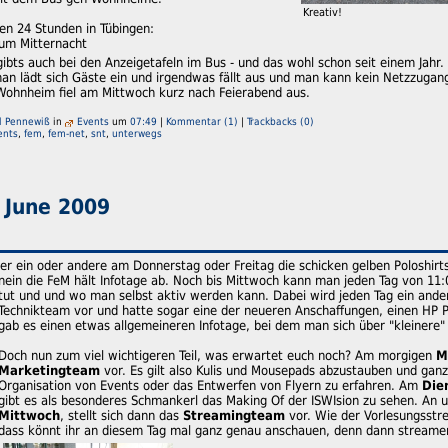
Kreativ!
en 24 Stunden in Tübingen:
t um Mitternacht
gibts auch bei den Anzeigetafeln im Bus - und das wohl schon seit einem Jah
man lädt sich Gäste ein und irgendwas fällt aus und man kann kein Netzzugang
 Wohnheim fiel am Mittwoch kurz nach Feierabend aus.
l Pennewiß
in
Events
um
07:49
|
Kommentar (1)
|
Trackbacks (0)
ents
,
fem
,
fem-net
,
snt
,
unterwegs
 June 2009
der ein oder andere am Donnerstag oder Freitag die schicken gelben Poloshirt
nein die FeM hält Infotage ab.
Noch bis Mittwoch kann man jeden Tag von 11:0
tut und und wo man selbst aktiv werden kann. Dabei wird jeden Tag ein ande
Technikteam vor und hatte sogar eine der neueren Anschaffungen, einen HP P
gab es einen etwas allgemeineren Infotage, bei dem man sich über "kleinere"
Doch nun zum viel wichtigeren Teil, was erwartet euch noch? Am morgigen
M
Marketingteam
vor. Es gilt also Kulis und Mousepads abzustauben und gan
Organisation von Events oder das Entwerfen von Flyern zu erfahren. Am
Die
gibt es als besonderes Schmankerl das Making Of der ISWIsion zu sehen. An 
Mittwoch
, stellt sich dann das
Streamingteam
vor. Wie der Vorlesungsstr
dass könnt ihr an diesem Tag mal ganz genau anschauen, denn dann streamen