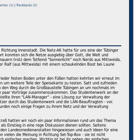
ntar (1)
|
Trackbacks (2)
ichtung Innenstadt. Die Netz-AK hatte für uns eine der Tübinger
t konnten sich die Netze ausgiebig über Gott, die Welt und
enauern trotz dem Totfeind "Sonnenlicht" noch Nerds aus Mittweida,
er Ralf (aus Mittweida) mit einem schaukelnden Boot bei Laune
ieder festen Boden unter den Füßen hatten kehrten wir erneut im
n um weitere Teile der Speisekarte zu testen. Satt und zufrieden
nn den Weg durch die Großbaustelle Tübingen an um nochmals im
in paar Vorträge zusammenzukommen. Das Studentenwerk an der
tellte ihren "LAN-Manager" - eine Lösung zur Verwaltung der
tzer durch das Studentenwerk und die LAN-Beauftragten - vor.
urden noch einige Fragen zu ihrem Netz und der Verwaltung
streß hatten wir noch ein paar Informationen rund um das Thema
als Einstieg in eine rege Diskussion dienen sollten. Seitens
 den Landesmedienanstalten hingewiesen und auch Ideen für eine
ielen die Meinung in Richtung Set-Top-Box - sie ist nicht
ch einfacher machen. Wichtig ist bei ihr neben der einfachen