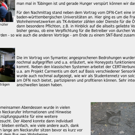
man mal in Tübingen ist und gerade Hunger verspürt können wir d
Für den Nachmittag stand neben dem Vortrag vom DFN-Cert eine in
baden-württembergischen Universitäten an. Hier ging es um die Frag
Wohnheimnetzwerken als TK-Anbieter zählen oder Dienste für die Öff
müller
dann besondere Pflichten, z.B. in Hinblick auf die allseits gelieb
bisher genau, ob eine Verpflichtung für die Betreiber von durchen V
rden - so wie auch die anderen Vorträge - am Ende zu einem SNT-Band zusa
Die im Vortrag von Symantec angesprochenen Bedrohungen wurden 
nochmal aufgegriffen und u.a. erläutert, wie Honeypots funktioni
kommt. Neben den klassischen Systemen arbeitet der CERT-Verbund 
u.a. am Projekt Carmentis um dort auf Basis verschiedener Sensori
wurde auch nochmal aufgezeigt, wie wir als Studentennetz von so
am DFN noch bietet, partizipieren und profitieren können. Sehr int
rträgen
anschwellen lassen haben.
gemeinsamen Abendessen wurde in vielen
 Neckarufer Informationen und Hinweise
nüpfungspunkte für eine weitere
ucht. Der Abend konnte dann individuell
 blieben einfach, wie viele andere auch, dank
 lange am Neckarufer sitzen bevor es kurz vor
mit dem Bus gen Wohnheime.