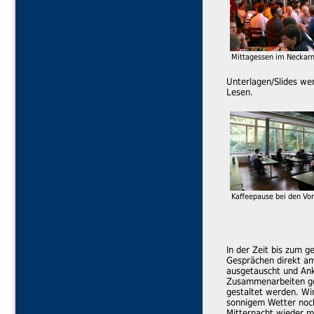
Mittagessen im Neckar
Unterlagen/Slides we
Lesen.
Kaffeepause bei den Vo
In der Zeit bis zum 
Gesprächen direkt am
ausgetauscht und Ank
Zusammenarbeiten ges
gestaltet werden. Wir
sonnigem Wetter noch
Mitternacht wieder 