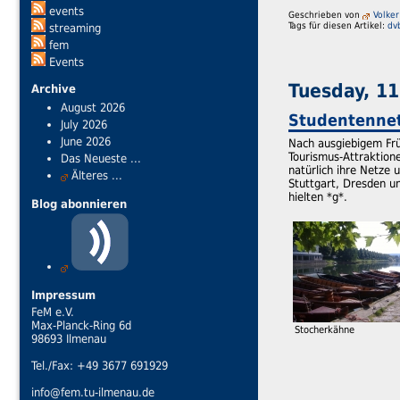
events
Geschrieben von
Volker
Tags für diesen Artikel:
dv
streaming
fem
Events
Tuesday, 11
Archive
August 2026
Studentennetz
July 2026
June 2026
Nach ausgiebigem Frü
Tourismus-Attraktion
Das Neueste ...
natürlich ihre Netze 
Älteres ...
Stuttgart, Dresden u
hielten *g*.
Blog abonnieren
Impressum
FeM e.V.
Max-Planck-Ring 6d
Stocherkähne
98693 Ilmenau
Tel./Fax: +49 3677 691929
info@fem.tu-ilmenau.de