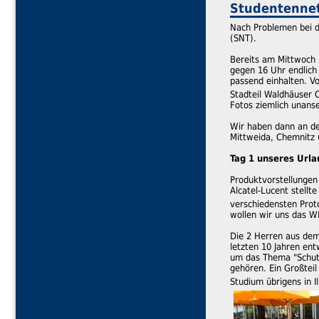
Studentennet
Nach Problemen bei d
(SNT).
Bereits am Mittwoch 
gegen 16 Uhr endlich
passend einhalten. V
Stadteil Waldhäuser O
Fotos ziemlich unanse
Wir haben dann an de
Mittweida, Chemnitz 
Tag 1 unseres Urla
Produktvorstellungen
Alcatel-Lucent stell
verschiedensten Prot
wollen wir uns das W
Die 2 Herren aus dem
letzten 10 Jahren en
um das Thema "Schutz
gehören. Ein Großteil
Studium übrigens in 