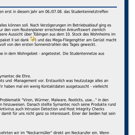
n erst in diesem Jahr am 06./07.08. das Studentennetztreffen
lles können soll. Nach Verzögerungen im Betriebsablauf ging es
ur den vom Routenplaner errechneten Ankunftswert ziemlich
nsere Aussicht über Tübingen aus dem 10. Stock des Wohnheims im
paket II sei dank
) und das Mega-Fliegengitter am Gerüst macht
bevoll von den ersten Sonnenstrahlen des Tages geweckt.
pe in dem Wohngebiet - angetestet. Die Studentennetze aus
Symantec die Ehre.
ints und -Management vor. Erstaunlich was heutzutage alles an
r haben mal ein wenig Kontaktdaten ausgetauscht - vielleicht
roblematik "Viren, Würmer, Malware, Rootkits, usw..." in den
n hinzuweisen. Danach stellte Symantec noch seine Produkte rund
ivirus auch Intrusion Detection und Host Integrity Checks
damit für uns nicht ganz so interessant. Einer der beiden hat sein
kehrten wir im "Neckarmüller" direkt am Neckarufer ein. Wenn