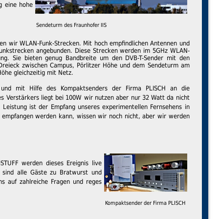
g eine hohe
Sendeturm des Fraunhofer IIS
n wir WLAN-Funk-Strecken. Mit hoch empfindlichen Antennen und
 Funkstrecken angebunden. Diese Strecken werden im 5GHz WLAN-
ung. Sie bieten genug Bandbreite um den DVB-T-Sender mit den
n Dreieck zwischen Campus, Pörlitzer Höhe und dem Sendeturm am
öhe gleichzeitig mit Netz.
und mit Hilfe des Kompaktsenders der Firma PLISCH an die
Verstärkers liegt bei 100W wir nutzen aber nur 32 Watt da nicht
 Leistung ist der Empfang unseres experimentellen Fernsehens in
n empfangen werden kann, wissen wir noch nicht, aber wir werden
STUFF werden dieses Ereignis live
sind alle Gäste zu Bratwurst und
s auf zahlreiche Fragen und reges
Kompaktsender der Firma PLISCH