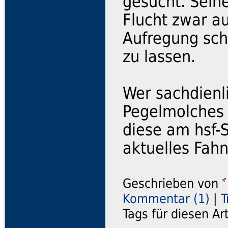
gesucht. Seine
Flucht zwar au
Aufregung sche
zu lassen.
Wer sachdienl
Pegelmolches 
diese am hsf-
aktuelles Fah
Geschrieben von
Kommentar (1)
|
T
Tags für diesen Ar