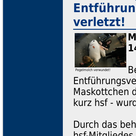
Entführun
verletzt!
M
1
B
Pegelmolch verwundet!
Entführungsv
Maskottchen d
kurz hsf - wur
Durch das beh
hsf-Mitgliedes