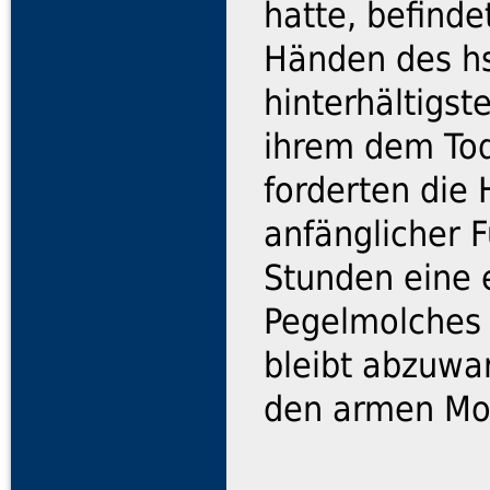
hatte, befinde
Händen des hs
hinterhältigst
ihrem dem Tod
forderten die 
anfänglicher 
Stunden eine 
Pegelmolches
bleibt abzuwar
den armen Mol