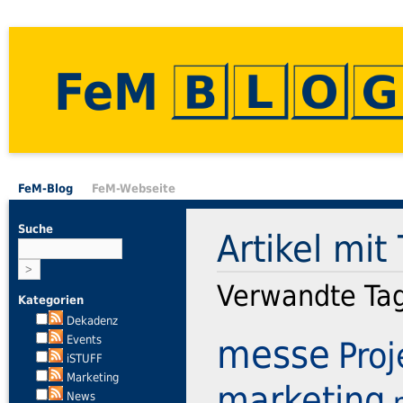
FeM
FeM-Blog
FeM-Webseite
Suche
Artikel mi
Verwandte Ta
Kategorien
Dekadenz
messe
Events
Proj
iSTUFF
Marketing
marketing
News