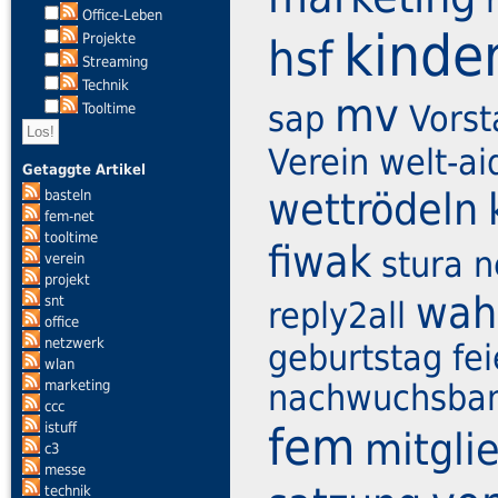
Office-Leben
kinder
Projekte
hsf
Streaming
Technik
mv
sap
Vors
Tooltime
Verein
welt-ai
Getaggte Artikel
wettrödeln
basteln
fem-net
tooltime
fiwak
stura
n
verein
projekt
wah
snt
reply2all
office
netzwerk
geburtstag fei
wlan
marketing
nachwuchsban
ccc
fem
istuff
mitgl
c3
messe
technik