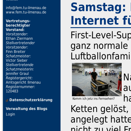
Samstag: 
info@fem.tu-ilmenau.de
www.fem.tu-ilmenau.de
Internet f
Vertretungs-
berechtigter
Vorstand:
First-Level-Su
Vorsitzender:
Ethan Ziermann
ganz normale 
Stellvertretender
Vorsitzender:
Finn Breiter
Luftballonfami
Schatzmeister:
Victor Sieber
Stellvertretende
Schatzmeisterin:
Jennifer Graul
N
Registergericht:
Amtsgericht Ilmenau
a
Registernummer:
120483
h
Komm ich jetz ins Fernsehen?
Datenschutzerklärung
Ketten gelöst,
Verwaltung des Blogs
Login
angelegt hatt
nicht zu viel 