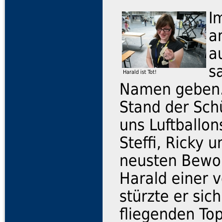
I
a
a
s
Harald ist Tot!
Namen geben. 
Stand der Schü
uns Luftballon
Steffi, Ricky 
neusten Bewoh
Harald einer v
stürzte er sic
fliegenden Top