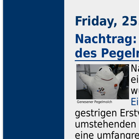
Friday, 25
Nachtrag:
des Pegel
N
e
w
E
Genesener Pegelmolch
gestrigen Ers
umstehenden 
eine umfangre