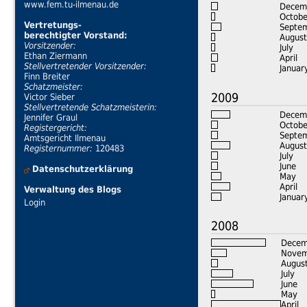
www.fem.tu-ilmenau.de
Decem
Octobe
Vertretungs-
Septe
berechtigter Vorstand:
August
Vorsitzender:
July
Ethan Ziermann
April
Stellvertretender Vorsitzender:
Januar
Finn Breiter
Schatzmeister:
2009
Victor Sieber
Stellvertretende Schatzmeisterin:
Decem
Jennifer Graul
Octobe
Registergericht:
Septe
Amtsgericht Ilmenau
August
Registernummer:
120483
July
June
Datenschutzerklärung
May
April
Verwaltung des Blogs
Januar
Login
2008
Decem
Novem
Augus
July
June
May
April