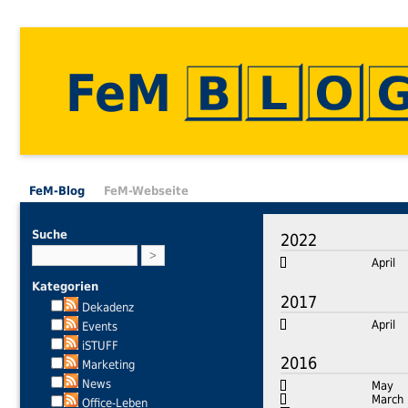
FeM
FeM-Blog
FeM-Webseite
Suche
2022
April
Kategorien
2017
Dekadenz
April
Events
iSTUFF
2016
Marketing
News
May
March
Office-Leben