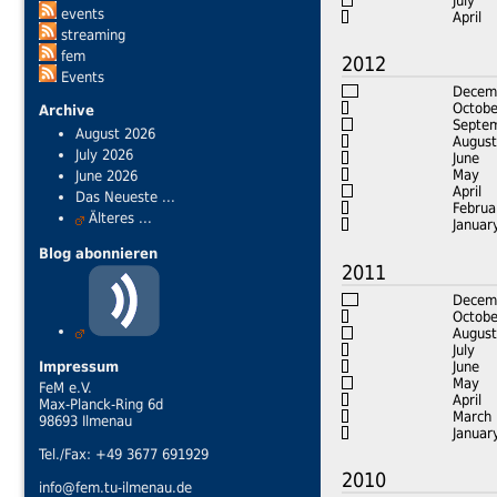
July
events
April
streaming
fem
2012
Events
Decem
Octobe
Archive
Septe
August 2026
August
July 2026
June
May
June 2026
April
Das Neueste ...
Februa
Älteres ...
Januar
Blog abonnieren
2011
Decem
Octobe
August
July
June
Impressum
May
FeM e.V.
April
Max-Planck-Ring 6d
March
98693 Ilmenau
Januar
Tel./Fax: +49 3677 691929
2010
info@fem.tu-ilmenau.de