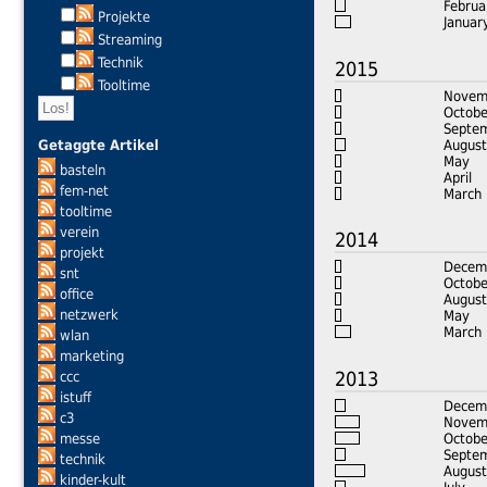
Februa
Projekte
Januar
Streaming
Technik
2015
Tooltime
Novem
Octobe
Septe
August
Getaggte Artikel
May
basteln
April
fem-net
March
tooltime
verein
2014
projekt
Decem
snt
Octobe
office
August
netzwerk
May
March
wlan
marketing
2013
ccc
istuff
Decem
c3
Novem
Octobe
messe
Septe
technik
August
kinder-kult