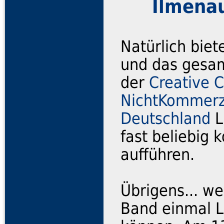
Ilmena
Natürlich biet
und das gesam
der
Creative
NichtKommerzi
Deutschland
L
fast beliebig 
aufführen.
Übrigens... we
Band einmal L