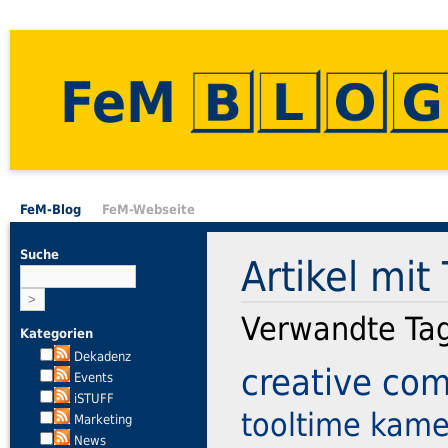
FeM
FeM-Blog
FeM-Webseite
Suche
Artikel mit
Verwandte Ta
Kategorien
Dekadenz
creative c
Events
iSTUFF
tooltime
kame
Marketing
News