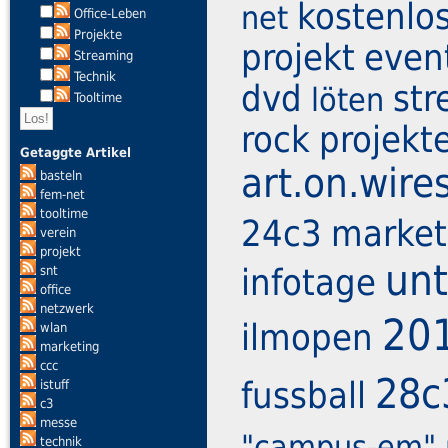
kostenlo
net
Office-Leben
Projekte
projekt
even
Streaming
Technik
dvd
st
löten
Tooltime
rock
projekt
Getaggte Artikel
art.on.wire
basteln
fem-net
tooltime
24c3
market
verein
projekt
un
infotage
snt
office
netzwerk
20
ilmopen
wlan
marketing
ccc
28c
fussball
istuff
c3
messe
"campus-em"
technik