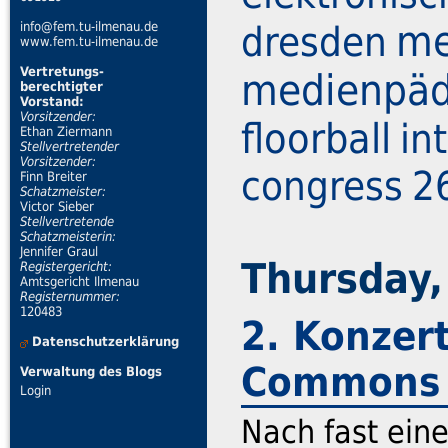
me
dresden
info@fem.tu-ilmenau.de
www.fem.tu-ilmenau.de
Vertretungs-
medienpäd
berechtigter
Vorstand:
Vorsitzender:
floorball
in
Ethan Ziermann
Stellvertretender
Vorsitzender:
congress
2
Finn Breiter
Schatzmeister:
Victor Sieber
Stellvertretende
Schatzmeisterin:
Jennifer Graul
Thursday,
Registergericht:
Amtsgericht Ilmenau
Registernummer:
120483
2. Konzert
Datenschutzerklärung
Commons v
Verwaltung des Blogs
Login
Nach fast eine