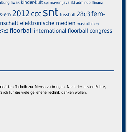
kinder-kult
altung
fiwak
spi
maven
java
3d
admindb
ffinanz
snt
2012
ccc
fem-
28c3
s-em
fussball
nschaft elektronische medien
maskottchen
floorball
international floorball congress
27c3
erklärten Technik zur Mensa zu bringen. Nach der ersten Fuhre,
lich für die viele geliehene Technik danken wollen.