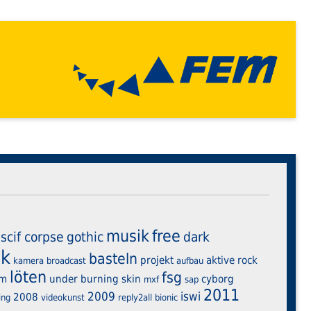
musik
free
ascif corpse
gothic
dark
ik
basteln
projekt
aktive
rock
kamera
broadcast
aufbau
löten
fsg
em
under burning skin
cyborg
mxf
sap
2011
2009
iswi
2008
ing
videokunst
reply2all
bionic