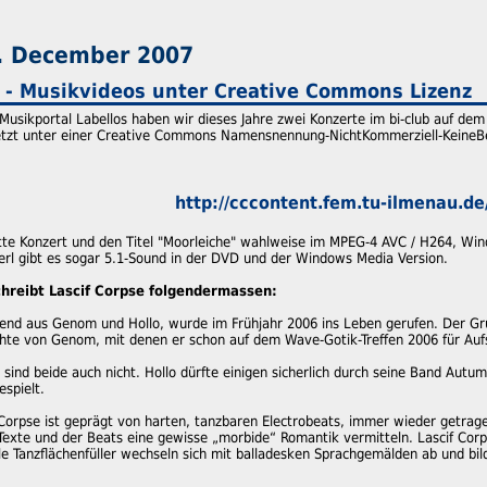
. December 2007
e - Musikvideos unter Creative Commons Lizenz
sikportal Labellos haben wir dieses Jahre zwei Konzerte im bi-club auf dem
etzt unter einer Creative Commons Namensnennung-NichtKommerziell-KeineBea
http://cccontent.fem.tu-ilmenau.de
tte Konzert und den Titel "Moorleiche" wahlweise im MPEG-4 AVC / H264, Wi
rl gibt es sogar 5.1-Sound in der DVD und der Windows Media Version.
hreibt Lascif Corpse folgendermassen:
hend aus Genom und Hollo, wurde im Frühjahr 2006 ins Leben gerufen. Der Gru
te von Genom, mit denen er schon auf dem Wave-Gotik-Treffen 2006 für Auf
 sind beide auch nicht. Hollo dürfte einigen sicherlich durch seine Band Au
spielt.
 Corpse ist geprägt von harten, tanzbaren Electrobeats, immer wieder getrage
exte und der Beats eine gewisse „morbide“ Romantik vermitteln. Lascif Corps
le Tanzflächenfüller wechseln sich mit balladesken Sprachgemälden ab und bild