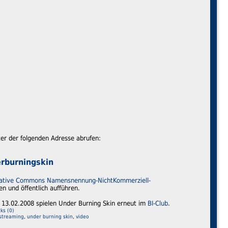
ter der folgenden Adresse abrufen:
rburningskin
ative Commons Namensnennung-NichtKommerziell-
len und öffentlich aufführen.
m 13.02.2008 spielen Under Burning Skin erneut im
BI-Club
.
ks (0)
streaming
,
under burning skin
,
video