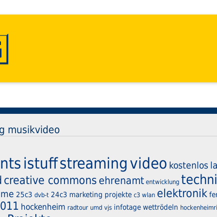
ag musikvideo
nts
istuff
streaming
video
kostenlos
l
techn
d
creative commons
ehrenamt
entwicklung
elektronik
time
25c3
24c3
marketing
projekte
f
dvb-t
c3
wlan
2011
hockenheim
infotage
wettrödeln
radtour
umd
vjs
hockenheimr