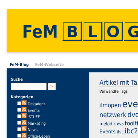
FeM
FeM-Blog
FeM-Webseite
Suche
Artikel mit T
Verwandte Tags
Kategorien
eve
Dekadenz
ilmopen
Events
dv
netzwerk
iSTUFF
tool
Marketing
melodic
dvb
ibc
News
Events
ilsc
Office-Leben