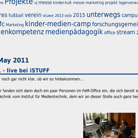
Projekte
messe
re
vj
kinder-kult messe marketing projekt
lagerverw
unterwegs
res
verein
2015
campu
fußball
stuwe
2013
oslo
kinder-medien-camp
ifc
forschungsgemei
Marketing
ienkompetenz
medienpädagogik
stream
office
 May 2011
- live bei iSTUFF
noch gar nicht klar, ob wir es hinbekommen...
 fanden sich dann doch ein paar Personen im FeM-Office ein, die sich bereit 
echnik vom Institut für Medientechnik, dem wir an dieser Stelle auch ganz herz