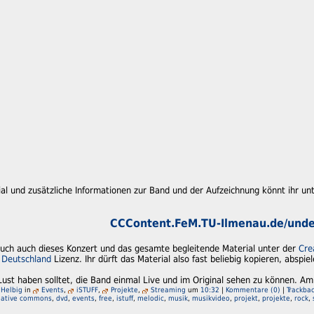
al und zusätzliche Informationen zur Band und der Aufzeichnung könnt ihr un
CCContent.FeM.TU-Ilmenau.de/unde
 euch auch dieses Konzert und das gesamte begleitende Material unter der
Cre
 Deutschland
Lizenz. Ihr dürft das Material also fast beliebig kopieren, abspie
Lust haben solltet, die Band einmal Live und im Original sehen zu können. A
 Helbig
in
Events
,
iSTUFF
,
Projekte
,
Streaming
um
10:32
|
Kommentare (0)
|
Trackbac
eative commons
,
dvd
,
events
,
free
,
istuff
,
melodic
,
musik
,
musikvideo
,
projekt
,
projekte
,
rock
,