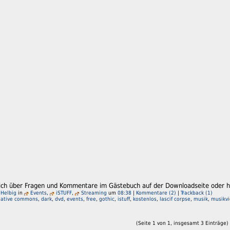
lich über Fragen und Kommentare im Gästebuch auf der Downloadseite oder hi
 Helbig
in
Events
,
iSTUFF
,
Streaming
um
08:38
|
Kommentare (2)
|
Trackback (1)
eative commons
,
dark
,
dvd
,
events
,
free
,
gothic
,
istuff
,
kostenlos
,
lascif corpse
,
musik
,
musikv
(Seite 1 von 1, insgesamt 3 Einträge)