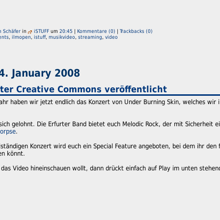
n Schäfer
in
iSTUFF
um
20:45
|
Kommentare (0)
|
Trackbacks (0)
ents
,
ilmopen
,
istuff
,
musikvideo
,
streaming
,
video
4. January 2008
nter Creative Commons veröffentlicht
ahr haben wir jetzt endlich das Konzert von Under Burning Skin, welches wir i
ich gelohnt. Die Erfurter Band bietet euch Melodic Rock, der mit Sicherheit 
Corpse
.
lständigen Konzert wird euch ein Special Feature angeboten, bei dem ihr den 
en könnt.
das Video hineinschauen wollt, dann drückt einfach auf Play im unten stehen