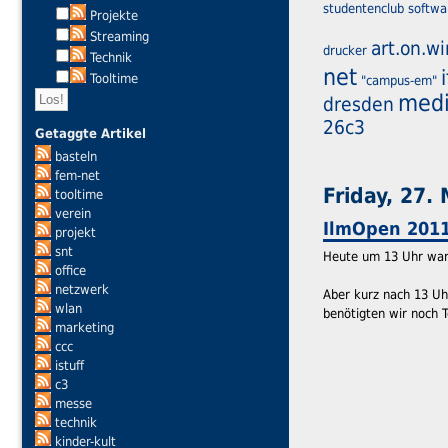
studentenclub
softwa
Projekte
Streaming
art.on.wi
drucker
Technik
net
Tooltime
"campus-em"
med
dresden
26c3
Getaggte Artikel
basteln
fem-net
Friday, 27.
tooltime
verein
IlmOpen 2011 
projekt
snt
Heute um 13 Uhr war 
office
netzwerk
Aber kurz nach 13 Uhr
wlan
benötigten wir noch T
marketing
ccc
istuff
c3
messe
technik
kinder-kult