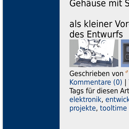
Gehäuse mit S
als kleiner V
des Entwurfs
Geschrieben von
Kommentare (0)
|
Tags für diesen Ar
elektronik
,
entwic
projekte
,
tooltime