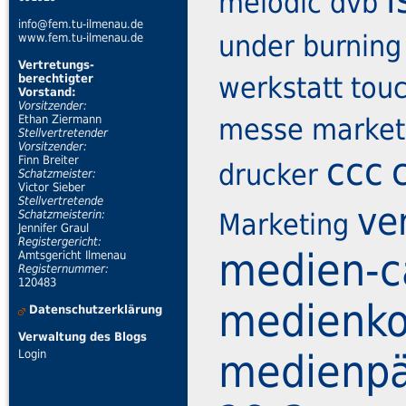
melodic
dvb
info@fem.tu-ilmenau.de
under burning
www.fem.tu-ilmenau.de
Vertretungs-
werkstatt
tou
berechtigter
Vorstand:
Vorsitzender:
Ethan Ziermann
messe marketi
Stellvertretender
Vorsitzender:
ccc
Finn Breiter
drucker
Schatzmeister:
Victor Sieber
Stellvertretende
ve
Schatzmeisterin:
Marketing
Jennifer Graul
Registergericht:
medien-
Amtsgericht Ilmenau
Registernummer:
120483
medienk
Datenschutzerklärung
Verwaltung des Blogs
medienpä
Login