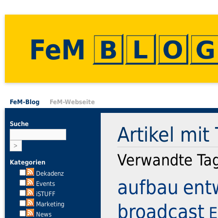
FeM
FeM-Blog
FeM-Webseite
Suche
Artikel mit
Verwandte Ta
Kategorien
Dekadenz
aufbau
ent
Events
iSTUFF
broadcast
Marketing
E
News