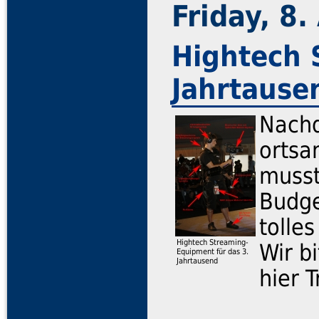
Friday, 8
Hightech 
Jahrtause
Nachd
ortsa
musst
Budge
tolle
Hightech Streaming-
Wir b
Equipment für das 3.
Jahrtausend
hier 