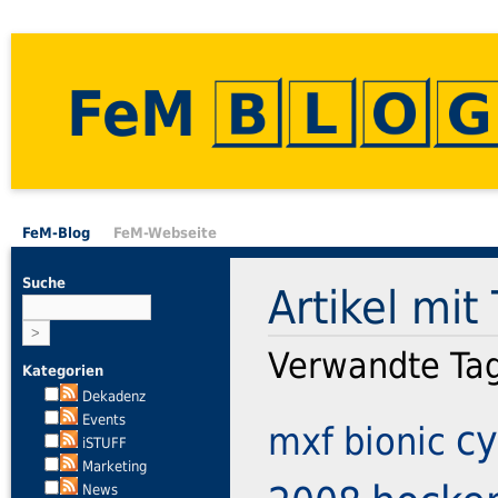
FeM
FeM-Blog
FeM-Webseite
Suche
Artikel mit 
Verwandte Ta
Kategorien
Dekadenz
Events
cy
mxf
bionic
iSTUFF
Marketing
News