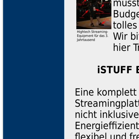
musst
Budge
tolle
Hightech Streaming-
Wir b
Equipment für das 3.
Jahrtausend
hier 
iSTUFF 
Eine komplett
Streamingplat
nicht inklusiv
Energieffizien
flexibel und f