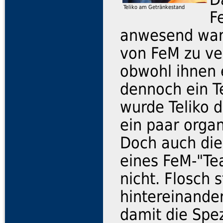
Teliko am Getränkestand
F
anwesend ware
von FeM zu ve
obwohl ihnen e
dennoch ein T
wurde Teliko 
ein paar organ
Doch auch die
eines FeM-"Te
nicht. Flosch 
hintereinande
damit die Spe