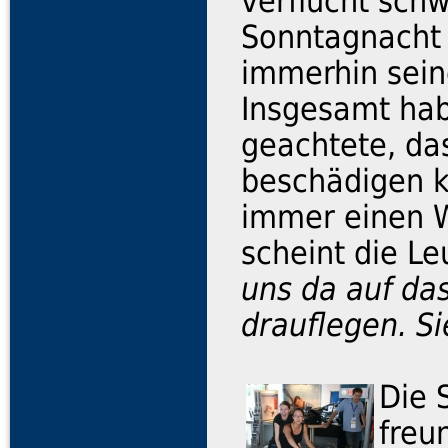
verflucht schw
Sonntagnacht a
immerhin sein
Insgesamt hab
geachtete, da
beschädigen k
immer einen W
scheint die Le
uns da auf da
drauflegen. Sie
Die 
freu