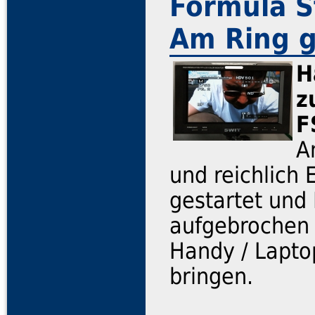
Formula S
Am Ring g
H
z
F
A
und reichlich 
gestartet und
aufgebrochen 
Handy / Lapto
bringen.