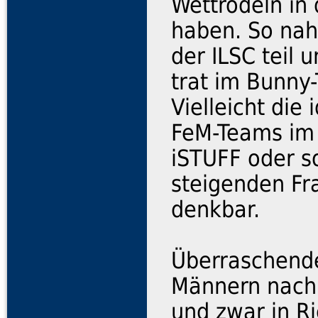
Wettrödeln in
haben. So nah
der ILSC teil 
trat im Bunny
Vielleicht die
FeM-Teams im 
iSTUFF oder s
steigenden Fr
denkbar.
Überraschende
Männern nach 
und zwar in R