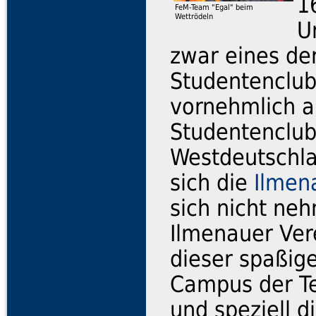
1
FeM-Team "Egal" beim
Wettrödeln
U
zwar eines de
Studentenclub
vornehmlich a
Studentenclub 
Westdeutschlan
sich die
Ilmen
sich nicht ne
Ilmenauer Ver
dieser spaßig
Campus der Te
und speziell d