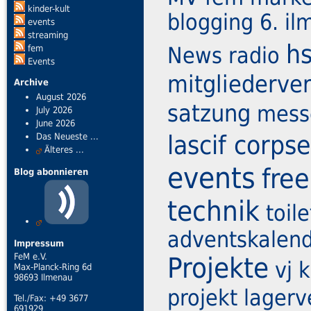
kinder-kult
blogging
6. i
events
streaming
hs
News
radio
fem
Events
mitgliederv
Archive
August 2026
satzung
mess
July 2026
June 2026
lascif corpse
Das Neueste ...
Älteres ...
events
free
Blog abonnieren
technik
toile
adventskalen
Impressum
FeM e.V.
Projekte
vj
k
Max-Planck-Ring 6d
98693 Ilmenau
projekt
lagerv
Tel./Fax: +49 3677
691929