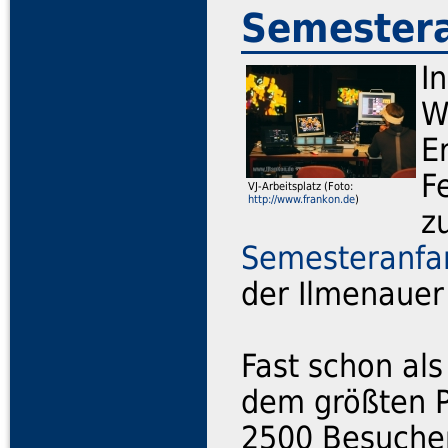
Semestera
I
W
E
F
VJ-Arbeitsplatz (Foto:
http://www.frankon.de
)
z
Semesteranfa
der Ilmenauer 
Fast schon als 
dem größten P
2500 Besucher