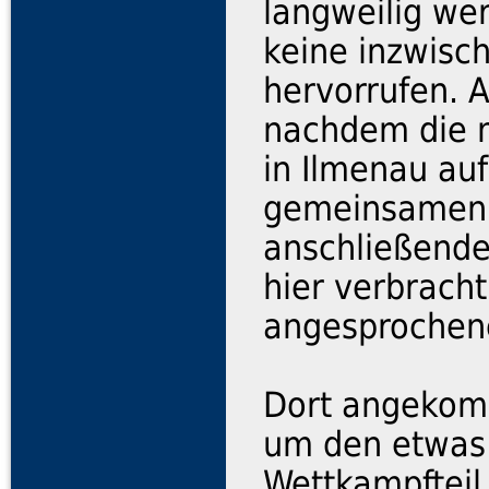
langweilig we
keine inzwisch
hervorrufen. 
nachdem die m
in Ilmenau au
gemeinsamen 
anschließendes
hier verbracht
angesprochen
Dort angekom
um den etwas 
Wettkampfteil 