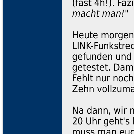
(fast 4h!). Faz
macht man!"
Heute morgen
LINK-Funkstre
gefunden und 
getestet. Dami
Fehlt nur noc
Zehn vollzum
Na dann, wir 
20 Uhr geht's 
muss man euch 