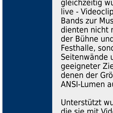
gleichzeitig w
live - Videoc
Bands zur Mus
dienten nicht
der Bühne und
Festhalle, son
Seitenwände u
geeigneter Zie
denen der Grö
ANSI-Lumen a
Unterstützt w
die sie mit Vi