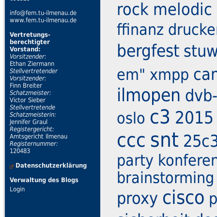
rock
melodic
info@fem.tu-ilmenau.de
www.fem.tu-ilmenau.de
ffinanz
drucke
Vertretungs-
berechtigter
bergfest
stu
Vorstand:
Vorsitzender:
Ethan Ziermann
ca
em"
xmpp
Stellvertretender
Vorsitzender:
Finn Breiter
ilmopen
dvb-
Schatzmeister:
Victor Sieber
Stellvertretende
c3
2015
oslo
Schatzmeisterin:
Jennifer Graul
Registergericht:
snt
ccc
25c
Amtsgericht Ilmenau
Registernummer:
120483
party
konfere
Datenschutzerklärung
brainstorming
Verwaltung des Blogs
Login
cisco
proxy
p