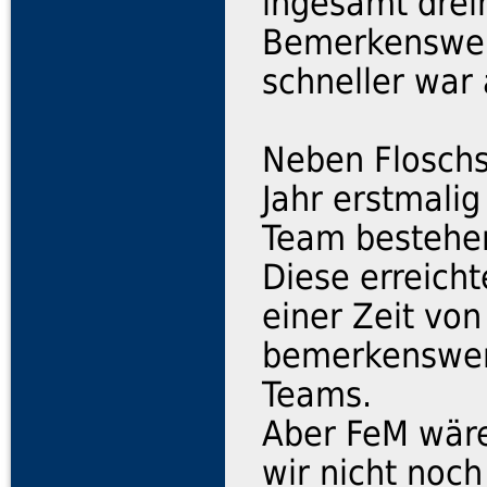
ingesamt drei
Bemerkenswer
schneller war 
Neben Floschs
Jahr erstmali
Team bestehen
Diese erreicht
einer Zeit von
bemerkenswert
Teams.
Aber FeM wäre
wir nicht noch