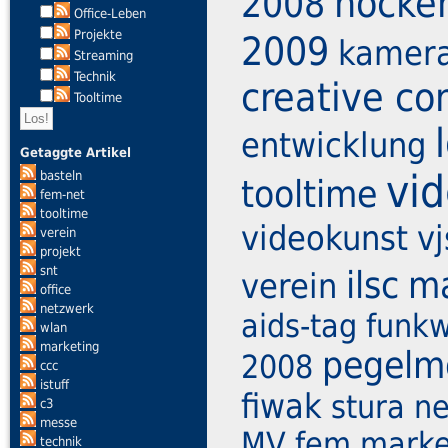
hocke
2008
Office-Leben
Projekte
2009
kamer
Streaming
Technik
creative c
Tooltime
entwicklung
Getaggte Artikel
vi
basteln
tooltime
fem-net
tooltime
videokunst
vj
verein
projekt
snt
ilsc
ma
verein
office
netzwerk
aids-tag
funk
wlan
marketing
pegelm
2008
ccc
istuff
fiwak
stura
n
c3
messe
MV
fem market
technik