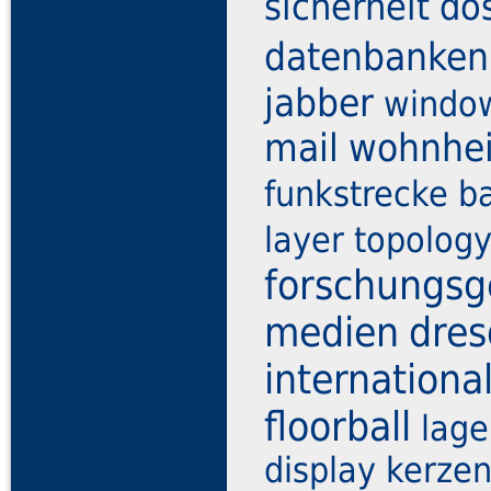
sicherheit
do
datenbanken
jabber
window
mail
wohnhe
funkstrecke
b
layer topolog
forschungsg
medien
dre
internationa
floorball
lage
display
kerze