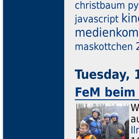
christbaum
py
ki
javascript
medienkom
maskottchen
Tuesday,
FeM beim 
W
a
I