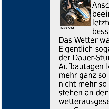
Ansc
beei
letz
heiße Feger
bess
Das Wetter wa
Eigentlich sog
der Dauer-Stu
Aufbautagen le
mehr ganz so 
nicht mehr so 
stehen an den
wetterausgese