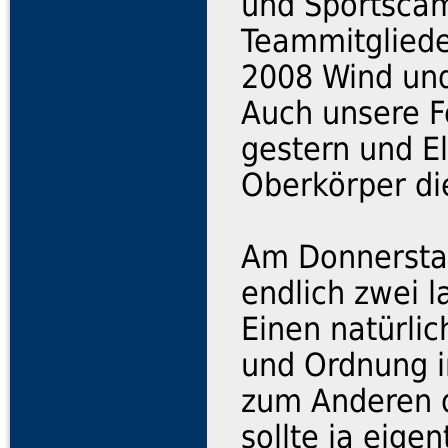
und Sportscam
Teammitgliede
2008 Wind und
Auch unsere F
gestern und E
Oberkörper di
Am Donnersta
endlich zwei 
Einen natürlic
und Ordnung i
zum Anderen 
sollte ja eige