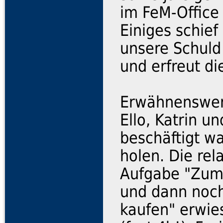
im FeM-Office
Einiges schie
unsere Schuld!)
und erfreut d
Erwähnenswert
Ello, Katrin u
beschäftigt w
holen. Die rel
Aufgabe "Zum
und dann noch
kaufen" erwies